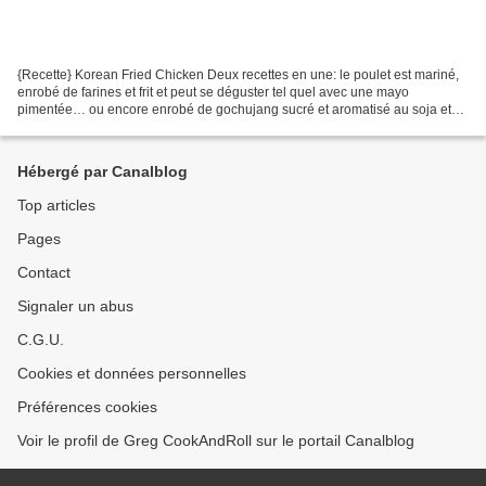
{Recette} Korean Fried Chicken Deux recettes en une: le poulet est mariné,
enrobé de farines et frit et peut se déguster tel quel avec une mayo
pimentée… ou encore enrobé de gochujang sucré et aromatisé au soja et
sésame pour un surplus de gourmandise...
Hébergé par Canalblog
Top articles
Pages
Contact
Signaler un abus
C.G.U.
Cookies et données personnelles
Préférences cookies
Voir le profil de Greg CookAndRoll sur le portail Canalblog