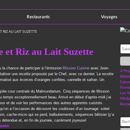
Restaurants
Voyages
T RIZ AU LAIT SUZETTE
9 septembre 2012
 et Riz au Lait Suzette
 eu la chance de participer à l’émission
Mission Cuisine
avec Jean-
A Pro
éaliser une recette proposée par le Chef, avec ce dernier. La recette
Bibli
romatisé aux écorces d’oranges confites, cannelle et safran. Un
Epice
Ferme
a jolie cour centrale du Malmundarium. Cinq séquences de Mission
Les V
 du temps exceptionnellement beau. Arrivé en début d’après-midi j’ai
Médi
ieux et de voir les performances des autres apprentis cuistots.
Resta
u’on a l’occasion de découvrir les coulisses d’un tournage: soleil
isin, cache-micro qui se perd, balbutiements, séquences bêtisier (y’a
 détendue et, en fin de journée, carrément joyeuse!
uzette