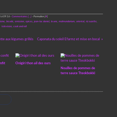
t à 09:16 -
Commentaires [
…
]
- Permalien [
#
]
isine
,
bicode
,
emission
,
epices
,
jean-luc daniel
,
la une
,
malmundarium
,
oriental
,
riz suzette
,
television
,
cook and roll
tte aux légumes grillés
Caponata du soleil Efarmz et mise en bocal
nfit
Onigiri thon ail des ours
Nouilles de pommes de
terre sauce Tteokbokki