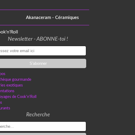
Akanaceram - Céramiques
Newsletter - ABONNE-toi !
pos
othèque gourmande
ries exotiques
ntations
oyages de Cook'n'Roll
as
urants
Recherche