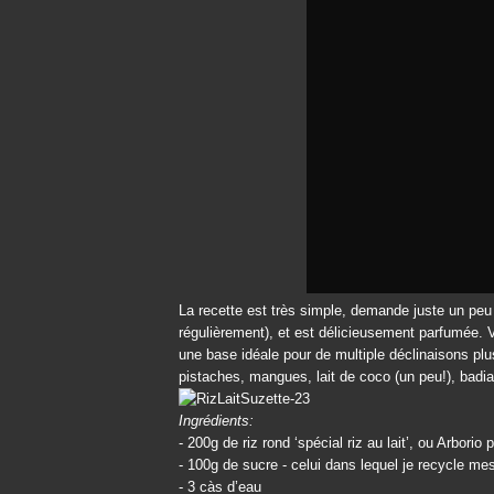
La recette est très simple, demande juste un peu d
régulièrement), et est délicieusement parfumée. V
une base idéale pour de multiple déclinaisons p
pistaches, mangues, lait de coco (un peu!), badia
Ingrédients:
- 200g de riz rond ‘spécial riz au lait’, ou Arborio 
- 100g de sucre - celui dans lequel je recycle me
- 3 càs d’eau