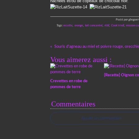
hachées et/ou de copeaux de chocolat noir.
Posté par gbogaer
Tags:
recette
,
orange
,
lait concentré
,
rtbf
,
Cook'n'roll
,
mission cu
Souris d’agneau au miel et poivre rouge, orecchie
Vous aimerez aussi :
{Recette} Oignon co
Crevettes en robe de
pommes de terre
Commentaires
Ajouter un commentaire