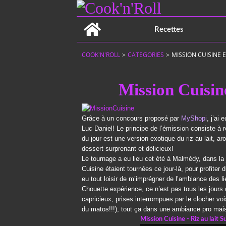
Home
Recettes
COOK'N'ROLL
>
CATEGORIES
>
MISSION CUISINE E
Mission Cuisine
Grâce à un concours proposé par
MyShopi
, j’ai
Luc Daniel! Le principe de l’émission consiste à r
du jour est une version exotique du riz au lait, a
dessert surprenant et délicieux!
Le tournage a eu lieu cet été à Malmédy, dans l
Cuisine étaient tournées ce jour-là, pour profiter
eu tout loisir de m’imprégner de l’ambiance des l
Chouette expérience, ce n’est pas tous les jours q
capricieux, prises interrompues par le clocher vo
du matos!!!), tout ça dans une ambiance pro mais
Mission Cuisine - Riz au lait S