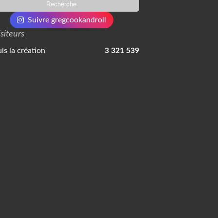
Suivre gregcookandroll
isiteurs
is la création
3 321 539