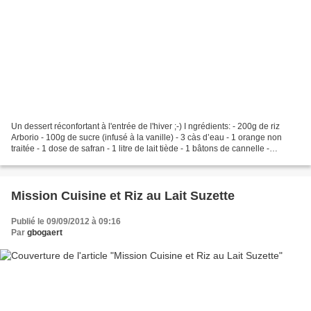
Un dessert réconfortant à l'entrée de l'hiver ;-) I ngrédients: - 200g de riz
Arborio - 100g de sucre (infusé à la vanille) - 3 càs d’eau - 1 orange non
traitée - 1 dose de safran - 1 litre de lait tiède - 1 bâtons de cannelle -
Pistaches mondées non...
Mission Cuisine et Riz au Lait Suzette
Publié le 09/09/2012 à 09:16
Par
gbogaert