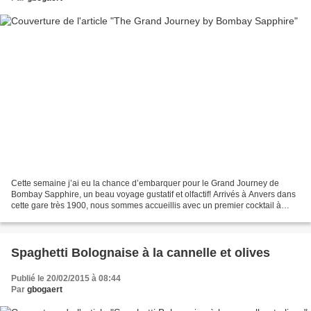
Cette semaine j’ai eu la chance d’embarquer pour le Grand Journey de
Bombay Sapphire, un beau voyage gustatif et olfactif! Arrivés à Anvers dans
cette gare très 1900, nous sommes accueillis avec un premier cocktail à
base de gin, le temps de faire connaissance...
Spaghetti Bolognaise à la cannelle et olives
Publié le 20/02/2015 à 08:44
Par
gbogaert