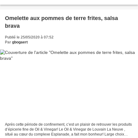
filets les premières moules de fond...
Omelette aux pommes de terre frites, salsa
brava
Publié le 25/05/2020 à 07:52
Par
gbogaert
Après cette période de confinement, c’est un plaisir de retrouver les produits
d’épicerie fine de Oil & Vinegar! Le Oil & Vinegar de Louvain La Neuve ,
situé au cœur du complexe Esplanade, a fait mon bonheur! Large choix