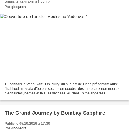
Publié le 24/11/2018 à 22:17
Par
gbogaert
Tu connais le Vadouvan? Un ‘curry’ du sud est de l’Inde présentant outre
l’habituel massala d’épices sèches en poudre, des morceaux non moulus
d’échalotes, herbes et feuilles séchées. Au final un mélange très
aromatique, doux (lire: pas piquant!), parfumé,...
The Grand Journey by Bombay Sapphire
Publié le 05/10/2016 à 17:30
Par
gbogaert