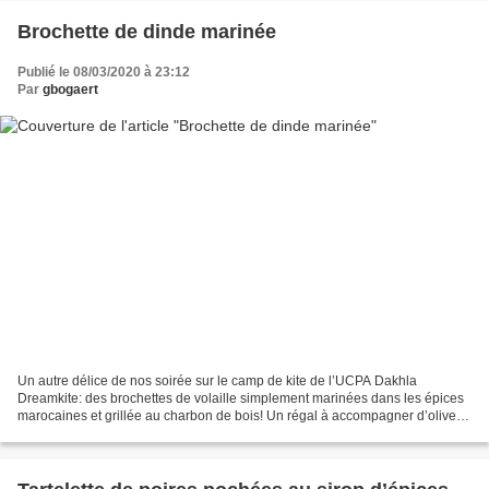
Brochette de dinde marinée
Publié le 08/03/2020 à 23:12
Par
gbogaert
Un autre délice de nos soirée sur le camp de kite de l’UCPA Dakhla
Dreamkite: des brochettes de volaille simplement marinées dans les épices
marocaines et grillée au charbon de bois! Un régal à accompagner d’olives
marinées, de harissa et de zaaluk! Ingrédients...