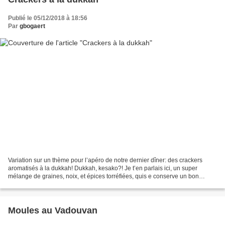
Publié le 05/12/2018 à 18:56
Par
gbogaert
Variation sur un thème pour l’apéro de notre dernier dîner: des crackers
aromatisés à la dukkah! Dukkah, kesako?! Je t’en parlais ici, un super
mélange de graines, noix, et épices torréfiées, quis e conserve un bon
moment pour assaisonner soupes, salades,...
Moules au Vadouvan