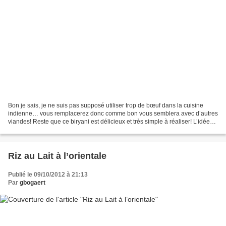
Bon je sais, je ne suis pas supposé utiliser trop de bœuf dans la cuisine
indienne… vous remplacerez donc comme bon vous semblera avec d’autres
viandes! Reste que ce biryani est délicieux et très simple à réaliser! L’idée
aujourd’hui était de faire avec...
Riz au Lait à l’orientale
Publié le 09/10/2012 à 21:13
Par
gbogaert