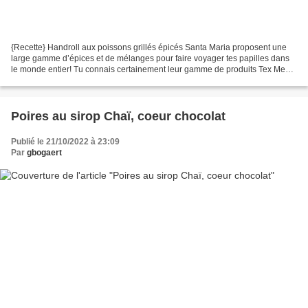
{Recette} Handroll aux poissons grillés épicés Santa Maria proposent une
large gamme d’épices et de mélanges pour faire voyager tes papilles dans
le monde entier! Tu connais certainement leur gamme de produits Tex Mex,
celle d’épices s’envole au quatre...
Poires au sirop Chaï, coeur chocolat
Publié le 21/10/2022 à 23:09
Par
gbogaert