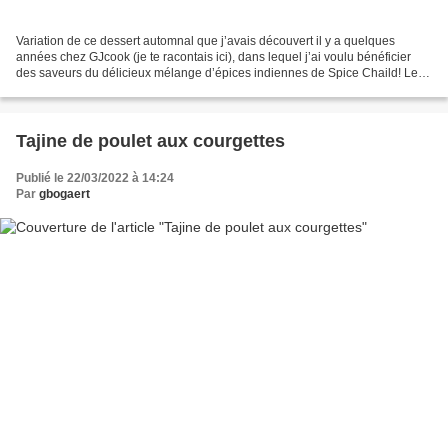
Variation de ce dessert automnal que j’avais découvert il y a quelques
années chez GJcook (je te racontais ici), dans lequel j’ai voulu bénéficier
des saveurs du délicieux mélange d’épices indiennes de Spice Chaild! Les
deux jeune fondatrices de Spice...
Tajine de poulet aux courgettes
Publié le 22/03/2022 à 14:24
Par
gbogaert