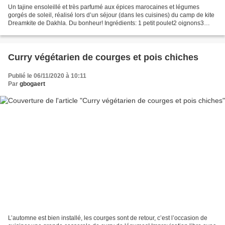
Un tajine ensoleillé et très parfumé aux épices marocaines et légumes
gorgés de soleil, réalisé lors d’un séjour (dans les cuisines) du camp de kite
Dreamkite de Dakhla. Du bonheur! Ingrédients: 1 petit poulet2 oignons3
pommes de terre1 tomate2 petites...
Curry végétarien de courges et pois chiches
Publié le 06/11/2020 à 10:11
Par
gbogaert
L’automne est bien installé, les courges sont de retour, c’est l’occasion de