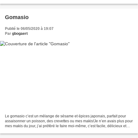
d’huiles et de vinaigres de toutes...
Gomasio
Publié le 06/05/2020 à 19:07
Par
gbogaert
Le gomasio c’est un mélange de sésame et épices japonais, parfait pour
assaisonner un poisson, des crevettes ou mes makis!Je n’en avais plus pour
mes makis du jour, j’ai préféré le faire moi-même, c’est facile, délicieux et
bien plus économique!La recette...