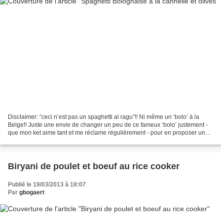
Disclaimer: “ceci n’est pas un spaghetti al ragu”!! Ni même un ‘bolo’ à la
Belge!! Juste une envie de changer un peu de ce fameux ‘bolo’ justement -
que mon ket aime tant et me réclame régulièrement - pour en proposer une
version agrémentée d’olives noires,...
Biryani de poulet et boeuf au rice cooker
Publié le 19/03/2013 à 18:07
Par
gbogaert