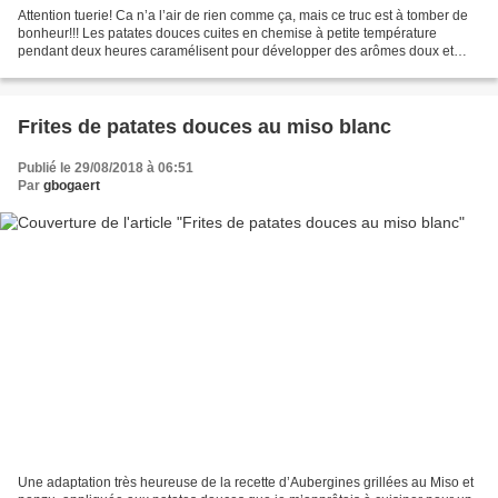
Attention tuerie! Ca n’a l’air de rien comme ça, mais ce truc est à tomber de
bonheur!!! Les patates douces cuites en chemise à petite température
pendant deux heures caramélisent pour développer des arômes doux et
sucrés magnifiques… une touche de vanille,...
Frites de patates douces au miso blanc
Publié le 29/08/2018 à 06:51
Par
gbogaert
Une adaptation très heureuse de la recette d’Aubergines grillées au Miso et