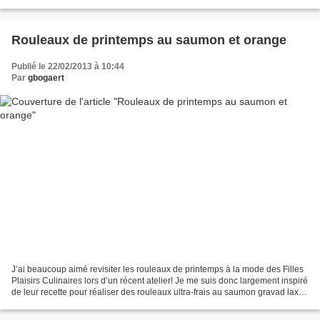
séduit, proposant une base...
Rouleaux de printemps au saumon et orange
Publié le 22/02/2013 à 10:44
Par
gbogaert
J’ai beaucoup aimé revisiter les rouleaux de printemps à la mode des Filles
Plaisirs Culinaires lors d’un récent atelier! Je me suis donc largement inspiré
de leur recette pour réaliser des rouleaux ultra-frais au saumon gravad lax,
crème épaisse parfumée...