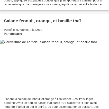
ponzu, appliquée aux patates douces que je m’apprêtais à cuisiner pour un
repas asiatique. Le mariage est savoureux, équilibre réussi entre la douceur
de la patate douce et les...
Salade fenouil, orange, et basilic thaï
Publié le 07/08/2018 à 22:00
Par
gbogaert
J’adore la salade de fenouil et orange à l’Italienne! C’est frais, léger,
parfumé! Avec un peu de basilic thaï parce qu’il s’accorde si bien avec
l’orange. Parfait en petite entrée, ou pour accompagner un poisson, des