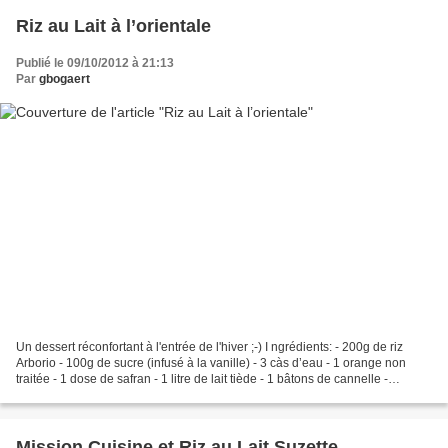
Riz au Lait à l’orientale
Publié le 09/10/2012 à 21:13
Par
gbogaert
Un dessert réconfortant à l'entrée de l'hiver ;-) I ngrédients: - 200g de riz
Arborio - 100g de sucre (infusé à la vanille) - 3 càs d’eau - 1 orange non
traitée - 1 dose de safran - 1 litre de lait tiède - 1 bâtons de cannelle -
Pistaches mondées non...
Mission Cuisine et Riz au Lait Suzette