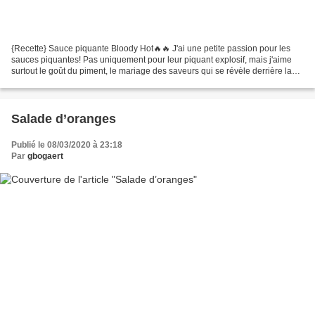
{Recette} Sauce piquante Bloody Hot🔥🔥 J'ai une petite passion pour les
sauces piquantes! Pas uniquement pour leur piquant explosif, mais j'aime
surtout le goût du piment, le mariage des saveurs qui se révèle derrière la
sensation de feu! Faire ses propres...
Salade d’oranges
Publié le 08/03/2020 à 23:18
Par
gbogaert