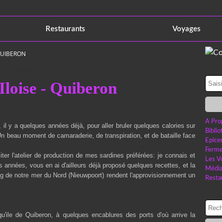
Restaurants
Voyages
 QUIBERON
1 décembre 2017
Iloise - Quiberon
A Pro
il y a quelques années déjà, pour aller bruler quelques calories sur
Bibli
 Un beau moment de camaraderie, de transpiration, et de bataille face
Epice
Ferme
er l'atelier de production de mes sardines préférées: je connais et
Les V
 années, vous en ai d'ailleurs déjà proposé quelques recettes, et la
Médi
ng de notre mer du Nord (Nieuwpoort) rendent l'approvisionnement un
Resta
squ'ile de Quiberon, à quelques encablures des ports d'où arrive la