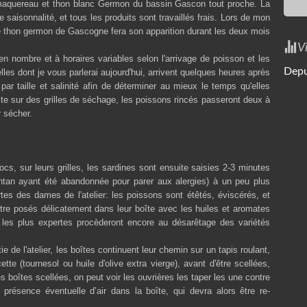
i maquereau et thon blanc Germon du bassin Gascon tout proche.
La
 saisonnalité, et tous les produits sont travaillés frais. Lors de mon
le thon germon de Gascogne fera son apparition durant les deux mois
V
, en nombre et à horaires variables selon l'arrivage de poisson et les
Depu
lles dont je vous parlerai aujourd'hui, arrivent quelques heures après
par taille et salinité afin de déterminer au mieux le temps qu'elles
te sur des grilles de séchage, les poissons rincés passeront deux à
r sécher.
cs, sur leurs grilles, les sardines sont ensuite saisies 2-3 minutes
'antan ayant été abandonnée pour parer aux alergies) à un peu plus
s des dames de l'atelier: les poissons sont étêtés, éviscérés, et
tre posés délicatement dans leur boîte avec les huiles et aromates
s les plus expertes procèderont encore au désarêtage des variétés
de l'atelier, les boîtes continuent leur chemin sur un tapis roulant,
tte (tournesol ou huile d'olive extra vierge), avant d'être scellées,
s boîtes scellées, on peut voir les ouvrières les taper les une contre
la présence éventuelle d’air dans la boîte, qui devra alors être re-