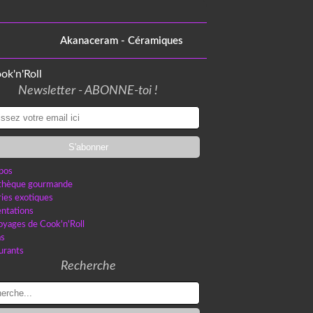
Akanaceram - Céramiques
Newsletter - ABONNE-toi !
pos
othèque gourmande
ries exotiques
ntations
oyages de Cook'n'Roll
as
urants
Recherche