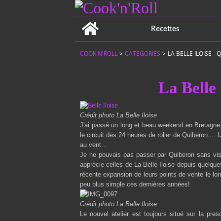
Home
Recettes
COOK'N'ROLL
>
CATEGORIES
>
LA BELLE ILOISE -
La Belle 
Crédit photo La Belle Iloise
J'ai passé un long et beau weekend en Bretagne, 
le circuit des
24 heures de roller de Quiberon
....
au vent...
Je ne pouvais pas passer par Quiberon sans visit
apprécie celles de
La Belle Iloise
depuis quelques
récente expansion de leurs points de vente le lo
peu plus simple ces dernières années!
Crédit photo La Belle Iloise
Le nouvel atelier est toujours situé sur la pre