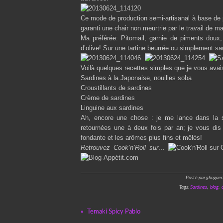
Ce mode de production semi-artisanal à base de pr
garanti une chair non meurtrie par le travail de m
Ma préférée: Pitomail, garnie de piments doux, 
d’olive! Sur une tartine beurrée ou simplement sa
Voilà quelques recettes simples que je vous avai
Sardines à la Japonaise, nouilles soba
Croustillants de sardines
Crème de sardines
Linguine aux sardines
Ah, encore une chose : je me lance dans la s
retournées une à deux fois par an; je vous dis q
fondante et les arômes plus fins et mêlés!
Retrouvez Cook’n’Roll sur…
Posté par gbogaer
Tags:
Sardines
,
blog
,
Temaki Spicy Pablo