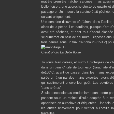
matière première fraîche: sardines, mais auss
Belle Iloise
a une approche stricte de qualité et de
passage en Juin, seule la sardine était pêchée, 
suivant uniquement.
Une centaine d'ouvriers s'affairent dans l'atelier
aléas de la pêche. Les sardines, puisque c'est d'e
avoir été pêchées, et sont tout d'abord classée 
séjourneront en bain de saumure. Disposés ensui
trois heures sous un flux d'air chaud (32-35°) pou
Crédit photo La Belle Iloise
Toujours bien calées, et surtout protégées de cho
dans un bain d'huile de tournesol (l'arachide d
de100°C, avant de passer dans les mains experte
parés un à un par des mains expertes, avant d'ê
qui sublimeront encore leur goût. Les ouvrière
'sans arrêtes'.
Seule concession au modernisme dans cette partie 
passent sous un robinet d'huile adaptée à la rece
appertisée en autoclave et étiquetées. Une fois le
les autres brièvement pour vérifier à l’oreille 
travaillée.