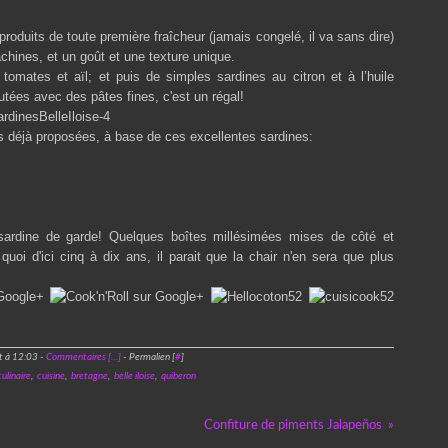
oduits de toute première fraîcheur (jamais congelé, il va sans dire)
achines, et un goût et une texture unique.
tomates et aïl; et puis de simples sardines au citron et à l’huile
utées avec des pâtes fines, c'est un régal!
s déjà proposées, à base de ces excellentes sardines:
ardine de garde! Quelques boîtes millésimées mises de côté et
uoi d'ici cinq à dix ans, il parait que la chair n'en sera que plus
t à 12:03 -
Commentaires [
…
]
- Permalien [
#
]
culinaire
,
cuisine
,
bretagne
,
belle iloise
,
quiberon
Confiture de piments Jalapeños