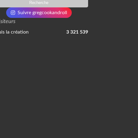
Suivre gregcookandroll
isiteurs
is la création
3 321 539