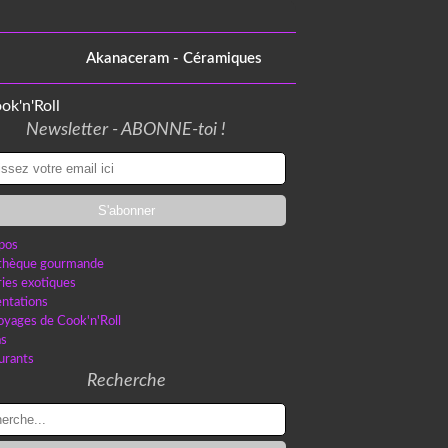
Akanaceram - Céramiques
Newsletter - ABONNE-toi !
pos
othèque gourmande
ries exotiques
ntations
oyages de Cook'n'Roll
as
urants
Recherche