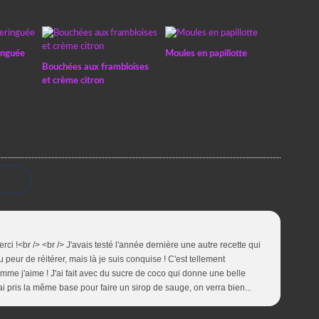
inguée
Moules en papillotte
Bouchées aux frambloises
et crème citron
ci !<br /> <br /> J'avais testé l'année dernière une autre recette qui
eu peur de réitérer, mais là je suis conquise ! C'est tellement
comme j'aime ! J'ai fait avec du sucre de coco qui donne une belle
J'ai pris la même base pour faire un sirop de sauge, on verra bien...