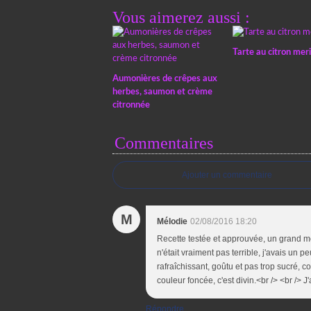
Vous aimerez aussi :
Tarte au citron mer
Aumonières de crêpes aux
herbes, saumon et crème
citronnée
Commentaires
Ajouter un commentaire
M
Mélodie
02/08/2016 18:20
Recette testée et approuvée, un grand mer
n'était vraiment pas terrible, j'avais un p
rafraîchissant, goûtu et pas trop sucré, 
couleur foncée, c'est divin.<br /> <br /> 
Répondre