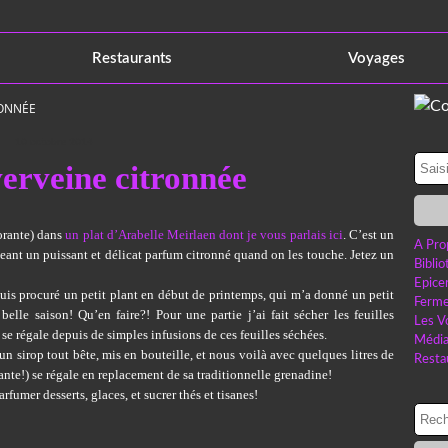
Restaurants
Voyages
RONNÉE
10 octobre 2014
verveine citronnée
orante) dans
un plat d’Arabelle Meirlaen dont je vous parlais ici
. C’est un
A Pro
eant un puissant et délicat parfum citronné quand on les touche. Jetez un
Bibli
Epice
 suis procuré un petit plant en début de printemps, qui m’a donné un petit
Ferme
belle saison! Qu’en faire?! Pour une partie j’ai fait sécher les feuilles
Les V
se régale depuis de simples infusions de ces feuilles séchées.
Médi
s un sirop tout bête, mis en bouteille, et nous voilà avec quelques litres de
Resta
ante!) se régale en replacement de sa traditionnelle grenadine!
rfumer desserts, glaces, et sucrer thés et tisanes!