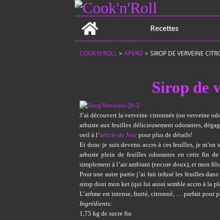
Home
Recettes
COOK'N'ROLL
>
APERO
>
SIROP DE VERVEINE CIT
Sirop de 
J’ai découvert la verveine citronnée (ou verveine od
arbuste aux feuilles délicieusement odorantes, dégag
oeil à l’
article de José
pour plus de détails!
Et donc je suis devenu accro à ces feuilles, je m’en
arbuste plein de feuilles odorantes en cette fin de 
simplement à l’air ambiant (encore doux), et mon fils 
Pour une autre partie j’ai fait infusé les feuilles dan
sirop dont mon ket (qui lui aussi semble accro à la pl
L’arôme est intense, fruité, citronné, … parfait pour pa
Ingrédients:
1,75 kg de sucre fin