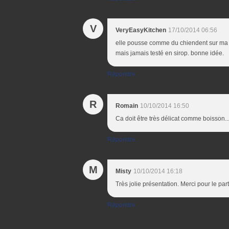
V
VeryEasyKitchen
17/10/2014 06:56
elle pousse comme du chiendent sur ma te
mais jamais testé en sirop. bonne idée.
Répondre
R
Romain
10/10/2014 16:50
Ca doit être très délicat comme boisson... 
Répondre
M
Misty
10/10/2014 16:18
Très jolie présentation. Merci pour le par
Répondre