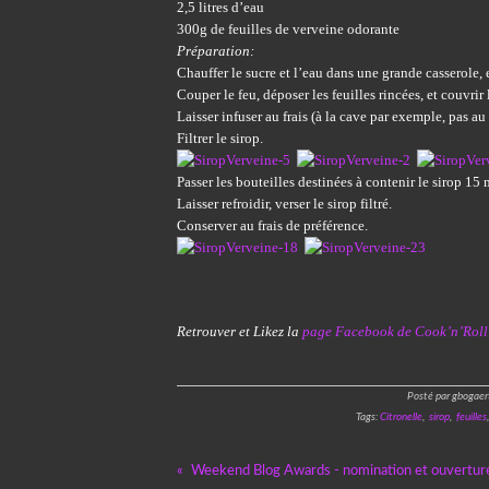
2,5 litres d’eau
300g de feuilles de verveine odorante
Préparation:
Chauffer le sucre et l’eau dans une grande casserole, 
Couper le feu, déposer les feuilles rincées, et couvrir 
Laisser infuser au frais (à la cave par exemple, pas au
Filtrer le sirop.
Passer les bouteilles destinées à contenir le sirop 15
Laisser refroidir, verser le sirop filtré.
Conserver au frais de préférence.
Retrouver et Likez la
page Facebook de Cook’n’Roll
Posté par gbogaer
Tags:
Citronelle
,
sirop
,
feuilles
Weekend Blog Awards - nomination et ouvertur