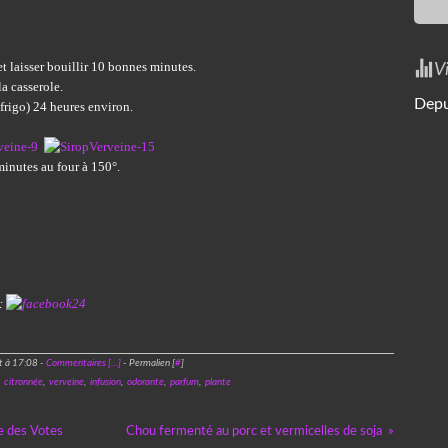
et laisser bouillir 10 bonnes minutes.
V
la casserole.
Depu
 frigo) 24 heures environ.
 minutes au four à 150°.
:
t à 17:08 -
Commentaires [
…
]
- Permalien [
#
]
,
citronnée
,
verveine
,
infusion
,
odorante
,
parfum
,
plante
e des Votes
Chou fermenté au porc et vermicelles de soja