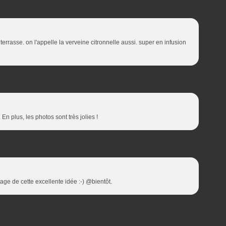
rrasse. on l'appelle la verveine citronnelle aussi. super en infusion
En plus, les photos sont très jolies !
tage de cette excellente idée :-) @bientôt.