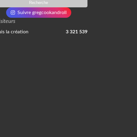
Suivre gregcookandroll
isiteurs
is la création
3 321 539