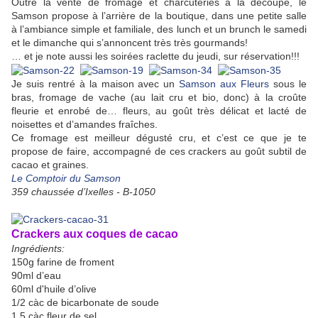
Outre la vente de fromage et charcuteries à la découpe, le
Samson propose à l’arrière de la boutique, dans une petite salle
à l’ambiance simple et familiale, des lunch et un brunch le samedi
et le dimanche qui s’annoncent très très gourmands!
… et je note aussi les soirées raclette du jeudi, sur réservation!!!
Je suis rentré à la maison avec un
Samson aux Fleurs
sous le
bras, fromage de vache (au lait cru et bio, donc) à la croûte
fleurie et enrobé de… fleurs, au goût très délicat et lacté de
noisettes et d’amandes fraîches.
Ce fromage est meilleur dégusté cru, et c’est ce que je te
propose de faire, accompagné de ces crackers au goût subtil de
cacao et graines.
Le Comptoir du Samson
359 chaussée d’Ixelles - B-1050
Crackers aux coques de cacao
Ingrédients:
150g farine de froment
90ml d’eau
60ml d'huile d’olive
1/2 càc de bicarbonate de soude
1,5 càc fleur de sel