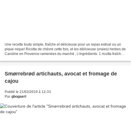
Une recette toute simple, fraîche et délicieuse pour un repas estival ou un
pique-nique! Ricotta de chèvre cette fois, et les délicieuse (vraies) herbes de
Caroline en Provence ramenées du marché ;-) Ingrédients: 1 ricotta fraîche
(ici une ricotta de...
Smørrebrød artichauts, avocat et fromage de
cajou
Publié le 21/02/2019 à 12:33
Par
gbogaert