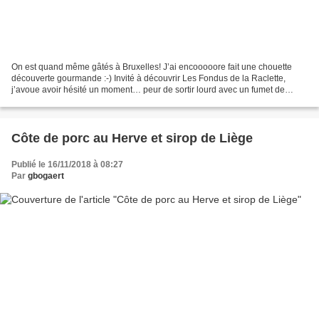
On est quand même gâtés à Bruxelles! J’ai encooooore fait une chouette
découverte gourmande :-) Invité à découvrir Les Fondus de la Raclette,
j’avoue avoir hésité un moment… peur de sortir lourd avec un fumet de
fromage collé à la peau! Que nenni, c’est...
Côte de porc au Herve et sirop de Liège
Publié le 16/11/2018 à 08:27
Par
gbogaert