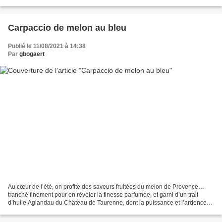
est creusée pour accueillir lard et...
Carpaccio de melon au bleu
Publié le 11/08/2021 à 14:38
Par
gbogaert
Au cœur de l’été, on profite des saveurs fruitées du melon de Provence…
tranché finement pour en révéler la finesse parfumée, et garni d’un trait
d’huile Aglandau du Château de Taurenne, dont la puissance et l’ardence
se marient à merveille avec le melon...