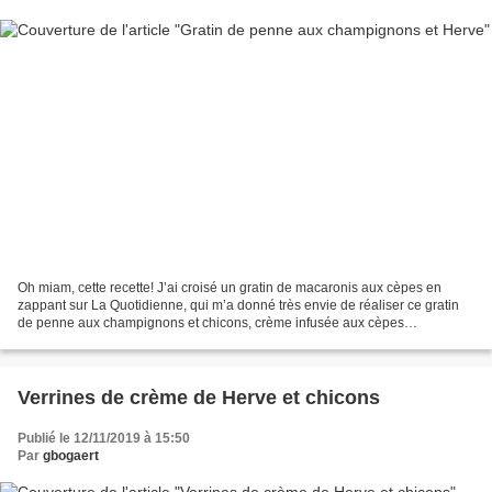
Oh miam, cette recette! J’ai croisé un gratin de macaronis aux cèpes en
zappant sur La Quotidienne, qui m’a donné très envie de réaliser ce gratin
de penne aux champignons et chicons, crème infusée aux cèpes
(Super)secs, le tout gratiné d’un Herve affiné...
Verrines de crème de Herve et chicons
Publié le 12/11/2019 à 15:50
Par
gbogaert