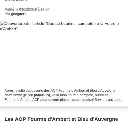
Publié le 03/12/2019 à 17:34
Par
gbogaert
Après la jolie découverte des AOP Fourme d'Ambert et Bleu d'Auvergne
chez Bozar (je t'en parlais ici), voilà mon boudin-compote, purée et…
Fourme d’Ambert AOP pour encore plus de gourmandise! Servie avec une
compote pommes-poires de saison relevée d’une...
Les AOP Fourme d'Ambert et Bleu d'Auvergne