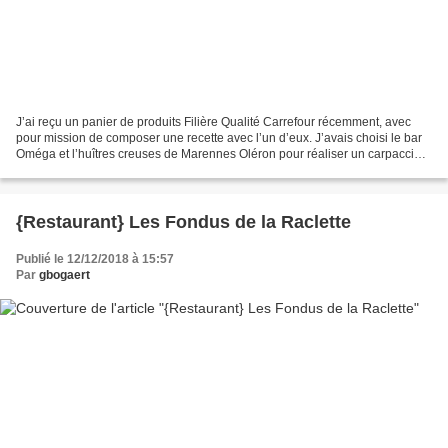
J’ai reçu un panier de produits Filière Qualité Carrefour récemment, avec
pour mission de composer une recette avec l’un d’eux. J’avais choisi le bar
Oméga et l’huîtres creuses de Marennes Oléron pour réaliser un carpaccio
de bar, mayonnaise d'huîtres....
{Restaurant} Les Fondus de la Raclette
Publié le 12/12/2018 à 15:57
Par
gbogaert