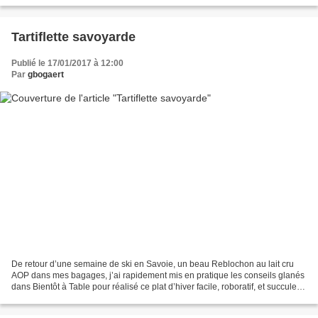
Tartiflette savoyarde
Publié le 17/01/2017 à 12:00
Par
gbogaert
De retour d’une semaine de ski en Savoie, un beau Reblochon au lait cru
AOP dans mes bagages, j’ai rapidement mis en pratique les conseils glanés
dans Bientôt à Table pour réalisé ce plat d’hiver facile, roboratif, et succulent!
Pas léger-léger, mais...