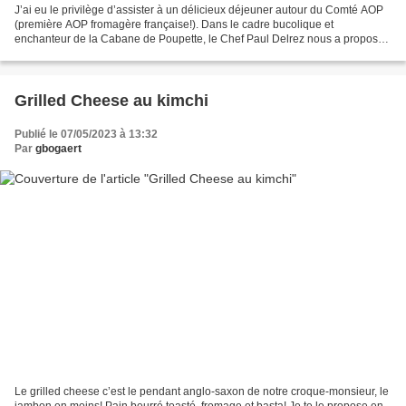
J’ai eu le privilège d’assister à un délicieux déjeuner autour du Comté AOP
(première AOP fromagère française!). Dans le cadre bucolique et
enchanteur de la Cabane de Poupette, le Chef Paul Delrez nous a proposé
un repas en trois services incluant le...
Grilled Cheese au kimchi
Publié le 07/05/2023 à 13:32
Par
gbogaert
Le grilled cheese c’est le pendant anglo-saxon de notre croque-monsieur, le
jambon en moins! Pain beurré toasté, fromage et basta! Je te le propose en