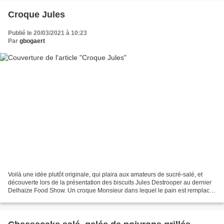
Croque Jules
Publié le 20/03/2021 à 10:23
Par
gbogaert
Voilà une idée plutôt originale, qui plaira aux amateurs de sucré-salé, et
découverte lors de la présentation des biscuits Jules Destrooper au dernier
Delhaize Food Show. Un croque Monsieur dans lequel le pain est remplacé
par les galettes fines au beurre...