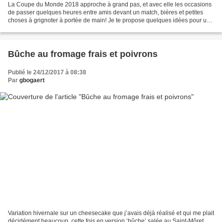
La Coupe du Monde 2018 approche à grand pas, et avec elle les occasions
de passer quelques heures entre amis devant un match, bières et petites
choses à grignoter à portée de main! Je te propose quelques idées pour un
apéro vite prêt et très ‘fromage’:...
Bûche au fromage frais et poivrons
Publié le 24/12/2017 à 08:38
Par
gbogaert
Variation hivernale sur un cheesecake que j’avais déjà réalisé et qui me plait
décidément beaucoup, cette fois en version ‘bûche’ salée au Saint-Môret,