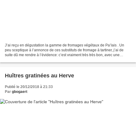
J’ai reçu en dégustation la gamme de fromages végétaux de Pa’lais . Un
peu sceptique à l’annonce de ces substituts de fromage à tartiner, j’ai de
suite dû me rendre à l’évidence: c’est vraiment très très bon, avec une
texture entre houmous et fromage...
Huîtres gratinées au Herve
Publié le 20/12/2018 à 21:33
Par
gbogaert