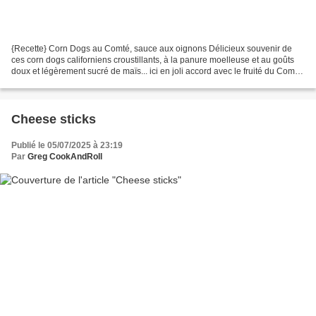
{Recette} Corn Dogs au Comté, sauce aux oignons Délicieux souvenir de
ces corn dogs californiens croustillants, à la panure moelleuse et au goûts
doux et légèrement sucré de maïs... ici en joli accord avec le fruité du Comté
et une viande délicatement...
Cheese sticks
Publié le 05/07/2025 à 23:19
Par
Greg CookAndRoll