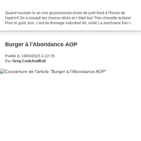
Quand soudain tu as une groooooosse envie de junk food à l'heure de
l'apéro!! On a essayé les cheese sticks et c’était top! Très chouette texture!
Pour le goût, bon, c’est du fromage industriel frit, voilà! La prochaine fois ce
sera plutôt à la mozzarella....
Burger à l'Abondance AOP
Publié le 14/04/2025 à 22:35
Par
Greg CookAndRoll