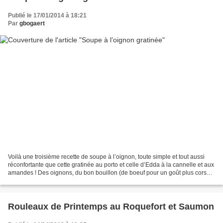
Publié le 17/01/2014 à 18:21
Par
gbogaert
Voilà une troisième recette de soupe à l’oignon, toute simple et tout aussi
réconfortante que cette gratinée au porto et celle d’Edda à la cannelle et aux
amandes ! Des oignons, du bon bouillon (de boeuf pour un goût plus corsé),
une clotte de beurre,...
Rouleaux de Printemps au Roquefort et Saumon