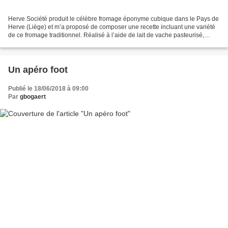
Herve Société produit le célèbre fromage éponyme cubique dans le Pays de
Herve (Liège) et m’a proposé de composer une recette incluant une variété
de ce fromage traditionnel. Réalisé à l’aide de lait de vache pasteurisé,
selon le cahier des charges de...
Un apéro foot
Publié le 18/06/2018 à 09:00
Par
gbogaert