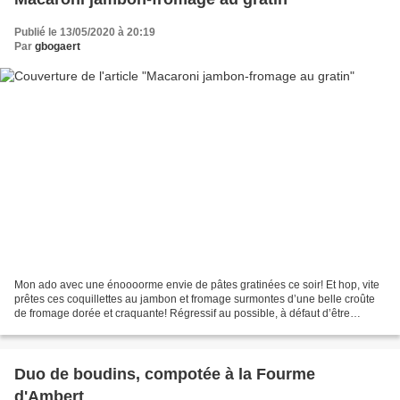
Publié le 13/05/2020 à 20:19
Par
gbogaert
Mon ado avec une énoooorme envie de pâtes gratinées ce soir! Et hop, vite
prêtes ces coquillettes au jambon et fromage surmontes d’une belle croûte
de fromage dorée et craquante! Régressif au possible, à défaut d’être
diététique, on s’est régalés! ......
Duo de boudins, compotée à la Fourme
d'Ambert