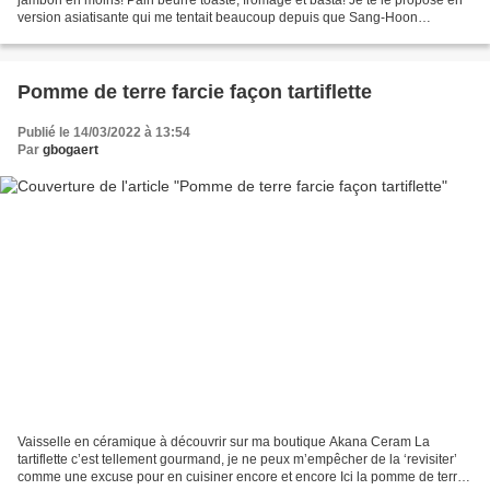
version asiatisante qui me tentait beaucoup depuis que Sang-Hoon
Degeimbre en a proposé la recette dans...
Pomme de terre farcie façon tartiflette
Publié le 14/03/2022 à 13:54
Par
gbogaert
Vaisselle en céramique à découvrir sur ma boutique Akana Ceram La
tartiflette c’est tellement gourmand, je ne peux m’empêcher de la ‘revisiter’
comme une excuse pour en cuisiner encore et encore Ici la pomme de terre