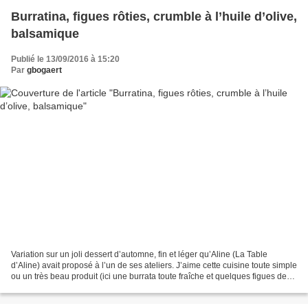
Burratina, figues rôties, crumble à l’huile d’olive,
balsamique
Publié le 13/09/2016 à 15:20
Par
gbogaert
Variation sur un joli dessert d’automne, fin et léger qu’Aline (La Table
d’Aline) avait proposé à l’un de ses ateliers. J’aime cette cuisine toute simple
ou un très beau produit (ici une burrata toute fraîche et quelques figues de
saison) est mis en valeur...