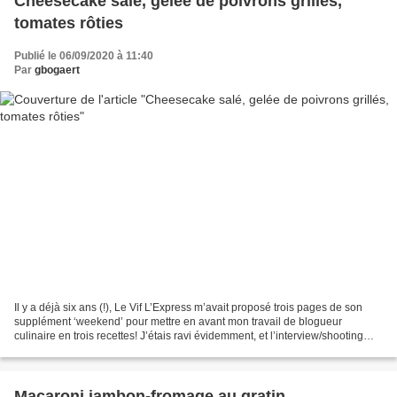
Cheesecake salé, gelée de poivrons grillés,
tomates rôties
Publié le 06/09/2020 à 11:40
Par
gbogaert
Il y a déjà six ans (!), Le Vif L’Express m’avait proposé trois pages de son
supplément ‘weekend’ pour mettre en avant mon travail de blogueur
culinaire en trois recettes! J’étais ravi évidemment, et l’interview/shooting
dans ma cuisine avait été l’occasion...
Macaroni jambon-fromage au gratin