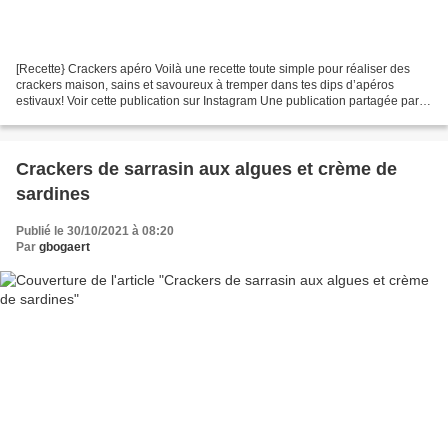
[Recette} Crackers apéro Voilà une recette toute simple pour réaliser des
crackers maison, sains et savoureux à tremper dans tes dips d’apéros
estivaux! Voir cette publication sur Instagram Une publication partagée par
CookAndRoll.eu - Food blog (@gregcookandroll) Ingrédients:...
Crackers de sarrasin aux algues et crème de
sardines
Publié le 30/10/2021 à 08:20
Par
gbogaert