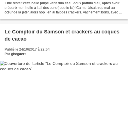
Il me restait cette belle pulpe verte fluo et au doux parfum d’ail, après avoir
préparé mon huile à l’ail des ours (recette ici)! Ca me faisait trop mal au
cœur de la jeter, alors hop j’en ai fait des crackers. Vachement bons, avec ce
petit goût d’ail...
Le Comptoir du Samson et crackers au coques
de cacao
Publié le 24/10/2017 à 22:54
Par
gbogaert