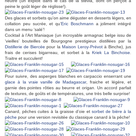
neutre (un exploit dans le cas de la stévia, dont on perçoit à
peine le goût léger de réglisse!).
Des glaces et sorbets qu’on aime déguster en desserts légers, en
collation peu sucrée, et qu’
Eric Boschmann
a joliment intégré
dans un menu ‘salé’!
Cocktail à l’Art Maniaque (un incroyable armagnac belge issu de
‘vieilles’ bouteilles de Bourgogne prestigieux distillées par la
Distillerie de Biercée
pour la
Maison Leroy-Prévot
à Binche), jus
frais de cerises bigarreau, et sorbet à la
Kriek La Binchoise
.
Traitre et succulent!
Pour suivre, des asperges blanches en carpaccio enserrant une
glace à la vraie vanille de Madagascar
, fraiche et légère, et
garnie des pointes rôties au beurre et origan. Un accord parfait
de textures, de goûts et de températures, une très belle surprise!
Canard, pêches cuites à la graisse d’oie et
sorbet de bière à la
pêche
pour une version revisitée du classique canard à la pêche!