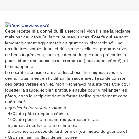
Cette recette m’a donné du fil à retordre! Mon fils me la réclame
mais par deux fois j’ai fait cuire mes jaunes d’oeufs qui se sont
lamentablement agglomérés en grumeaux disgracieux! Une
recette très simple donc, et délicieuse si elle est préparée avec
de bons ingrédients, mais qui demande quelques précautions
pour obtenir une sauce lisse, crémeuse (mais sans crème!), et
bien nappante.
Le secret ici consiste à éviter les chocs thermiques avec les
oeufs, notamment en fluidifiant la sauce avec l’eau de cuisson
des pâtes versée en filet. Mon KitchenAid m’a été très utile pour
fouetter la sauce, et bien pratique ensuite pour y mélanger les
pâtes, dans le récipient dont la forme facilite grandement cette
opération!
Ingrédients (pour 4 personnes):
- 450g de pâtes longues sèches
- 100g de pecorino romano (ou parmesan) frais
- 5 jaunes d’oeufs de ferme et/ou bio
- 2 tranches épaisses de lard fermier (ou mieux: du guanciale)
- Gros sel, sel fin, fleur de sel, poivre