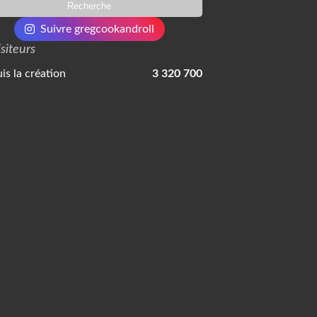
Suivre gregcookandroll
isiteurs
is la création
3 320 700