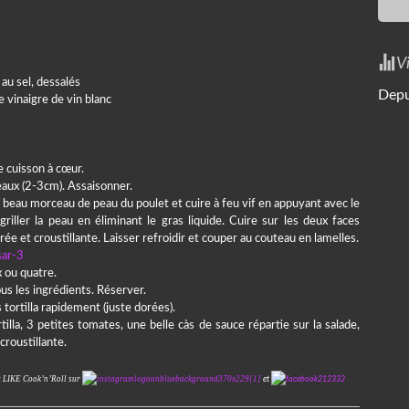
V
 au sel, dessalés
Depu
 vinaigre de vin blanc
e cuisson à cœur.
eaux (2-3cm). Assaisonner.
 beau morceau de peau du poulet et cuire à feu vif en appuyant avec le
griller la peau en éliminant le gras liquide. Cuire sur les deux faces
rée et croustillante. Laisser refroidir et couper au couteau en lamelles.
 ou quatre.
us les ingrédients. Réserver.
 tortilla rapidement (juste dorées).
illa, 3 petites tomates, une belle càs de sauce répartie sur la salade,
croustillante.
t LIKE Cook’n’Roll sur
et