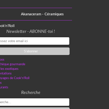
Akanaceram - Céramiques
Newsletter - ABONNE-toi !
pos
othèque gourmande
ries exotiques
ntations
oyages de Cook'n'Roll
as
urants
Recherche