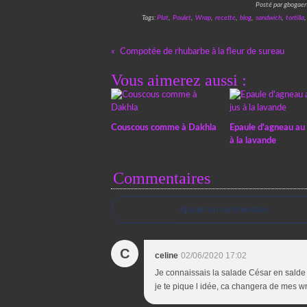
Posté par gbogaer
Tags:
Plat
,
Poulet
,
Wrap
,
recette
,
blog
,
sandwich
,
tortilla
Compotée de rhubarbe à la fleur de sureau
Vous aimerez aussi :
Couscous comme à Dakhla
Epaule d'agneau au f
à la lavande
Commentaires
Ajouter un commentaire
C
celine
02/06/2020 17:02
Je connaissais la salade César en salde ,
je te pique l idée, ca changera de mes w