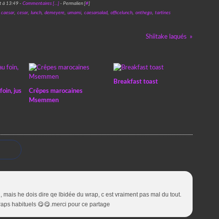
t à 13:49 -
Commentaires [
…
]
- Permalien [
#
]
,
caesar
,
cesar
,
lunch
,
demeyere
,
umami
,
caesarsalad
,
officelunch
,
onthego
,
tartines
Shiitake laqués
Breakfast toast
oin, jus
Crêpes marocaines
Msemmen
 mais he dois dire qe lbidée du wrap, c est vraiment pas mal du tout.
raps habituels 😋😋.merci pour ce partage