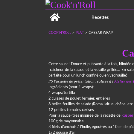
Home
Recettes
COOK'N'ROLL
>
PLAT
>
CAESAR WRAP
Ca
Cette sauce! Douce et puissante à la fois, blindée
fraicheur de la salade et la volaille grillée… En sa
parfaite pour un lunch confiné ou en vadrouille!
PS l'assiette de présentation réalisée à l'
Atelier des 
Ingrédients (pour 4 wraps):
4 wraps/tortilla
2 cuisses de poulet fermier, entières
8 belles feuilles de salade (Roma, laitue, chêne, etc
12 petites tomates cerises
Pour la sauce
(très inspirée de la recette de
Kasper
100g de mayonnaise
3 filets d’anchois à l’huile, égouttés ou 10cm de pâ
1/2 gousse d’ail