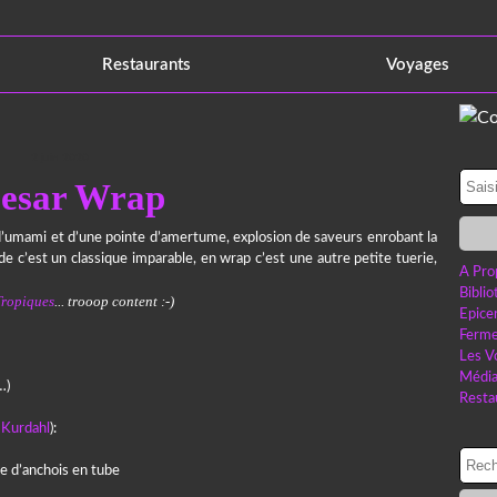
Restaurants
Voyages
2 juin 2020
esar Wrap
 d’umami et d’une pointe d’amertume, explosion de saveurs enrobant la
lade c’est un classique imparable, en wrap c’est une autre petite tuerie,
A Pro
Bibli
Tropiques
... trooop content :-)
Epice
Ferme
Les V
Médi
…)
Resta
 Kurdahl
):
te d’anchois en tube