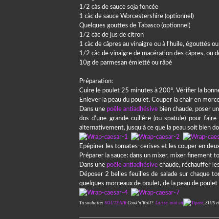
1/2 càs de sauce soja foncée
1 càc de sauce Worcestershire (optionnel)
Quelques gouttes de Tabasco (optionnel)
1/2 càc de jus de citron
1 càc de câpres au vinaigre ou à l’huile, égouttés ou
1/2 càc de vinaigre de macération des câpres, ou de
10g de parmesan émietté ou râpé
Préparation:
Cuire le poulet 25 minutes à 200°. Vérifier la bonn
Enlever la peau du poulet. Couper la chair en morc
Dans une
poêle antiadhésive
bien chaude, poser un
dos d’une grande cuillère (ou spatule) pour faire 
alternativement, jusqu’à ce que la peau soit bien do
Epépiner les tomates-cerises et les couper en deux
Préparer la sauce: dans un mixer, mixer finement to
Dans une
poêle antiadhésive
chaude, réchauffer les
Déposer 2 belles feuilles de salade sur chaque tort
quelques morceaux de poulet, de la peau de poulet 
Tu souhaites
SOUTENIR
Cook’n’Roll?
Laisse -moi un
,
SUIS e