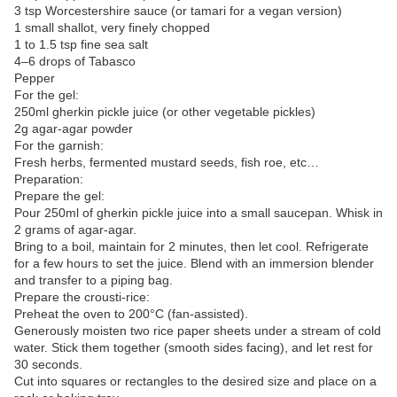
3 tsp Worcestershire sauce (or tamari for a vegan version)
1 small shallot, very finely chopped
1 to 1.5 tsp fine sea salt
4–6 drops of Tabasco
Pepper
For the gel:
250ml gherkin pickle juice (or other vegetable pickles)
2g agar-agar powder
For the garnish:
Fresh herbs, fermented mustard seeds, fish roe, etc…
Preparation:
Prepare the gel:
Pour 250ml of gherkin pickle juice into a small saucepan. Whisk in
2 grams of agar-agar.
Bring to a boil, maintain for 2 minutes, then let cool. Refrigerate
for a few hours to set the juice. Blend with an immersion blender
and transfer to a piping bag.
Prepare the crousti-rice:
Preheat the oven to 200°C (fan-assisted).
Generously moisten two rice paper sheets under a stream of cold
water. Stick them together (smooth sides facing), and let rest for
30 seconds.
Cut into squares or rectangles to the desired size and place on a