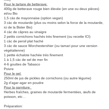
Pour le tartare de betterave:
400g de betterave rouge bien élevée (en une ou deux pièces)
et/ou Bio
1,5 càs de mayonnaise (option vegan)
3 càc de moutarde (plus ou moins selon la force de la moutarde,
ici de la Bister Bio)
4 càc de câpres au vinaigre
2 petits cornichons hachés très finement (ou recette ICI)
1 càc de persil plat haché
3 càc de sauce Worchestershier (ou tamari pour une version
végétalienne)
1 petite échalote hachée très finement
1 à 1,5 càc de sel de mer fin
4-6 gouttes de Tabasco
Poivre
Pour le gel:
250ml de jus de pickles de cornichons (ou autre légume)
2g d’agar-agar en poudre
Pour la garniture:
Herbes fraîches, graines de moutarde fermentées, œufs de
poisson, etc…
Préparation: