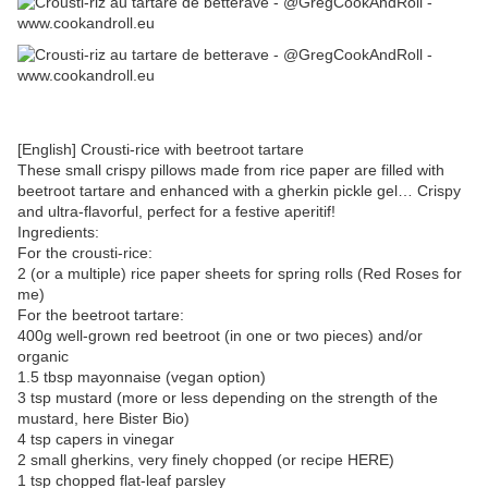
[English] Crousti-rice with beetroot tartare
These small crispy pillows made from rice paper are filled with
beetroot tartare and enhanced with a gherkin pickle gel… Crispy
and ultra-flavorful, perfect for a festive aperitif!
Ingredients:
For the crousti-rice:
2 (or a multiple) rice paper sheets for spring rolls (Red Roses for
me)
For the beetroot tartare:
400g well-grown red beetroot (in one or two pieces) and/or
organic
1.5 tbsp mayonnaise (vegan option)
3 tsp mustard (more or less depending on the strength of the
mustard, here Bister Bio)
4 tsp capers in vinegar
2 small gherkins, very finely chopped (or recipe HERE)
1 tsp chopped flat-leaf parsley