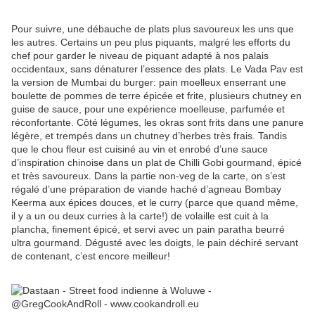
Pour suivre, une débauche de plats plus savoureux les uns que
les autres. Certains un peu plus piquants, malgré les efforts du
chef pour garder le niveau de piquant adapté à nos palais
occidentaux, sans dénaturer l’essence des plats. Le Vada Pav est
la version de Mumbai du burger: pain moelleux enserrant une
boulette de pommes de terre épicée et frite, plusieurs chutney en
guise de sauce, pour une expérience moelleuse, parfumée et
réconfortante. Côté légumes, les okras sont frits dans une panure
légère, et trempés dans un chutney d’herbes très frais. Tandis
que le chou fleur est cuisiné au vin et enrobé d’une sauce
d’inspiration chinoise dans un plat de Chilli Gobi gourmand, épicé
et très savoureux. Dans la partie non-veg de la carte, on s’est
régalé d’une préparation de viande haché d’agneau Bombay
Keerma aux épices douces, et le curry (parce que quand même,
il y a un ou deux curries à la carte!) de volaille est cuit à la
plancha, finement épicé, et servi avec un pain paratha beurré
ultra gourmand. Dégusté avec les doigts, le pain déchiré servant
de contenant, c’est encore meilleur!