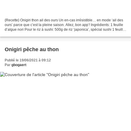
{Recette} Onigiri thon ail des ours Un en-cas irrésistible… en mode ‘ail des
ours’ parce que c’est la pleine saison. Allez, bon app’! Ingrédients: 1 feuille
d’algue nori Pour le riz à sushi: 500g de riz ‘japonica’, spécial sushi 1 feuille
d’algue Kombu...
Onigiri pêche au thon
Publié le 19/06/2021 à 09:12
Par
gbogaert