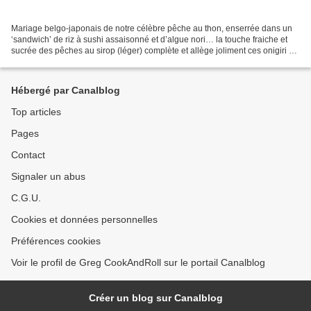
Mariage belgo-japonais de notre célèbre pêche au thon, enserrée dans un
‘sandwich’ de riz à sushi assaisonné et d’algue nori… la touche fraiche et
sucrée des pêches au sirop (léger) complète et allège joliment ces onigiri au
thon! Un mariage très réussi...
Hébergé par Canalblog
Top articles
Pages
Contact
Signaler un abus
C.G.U.
Cookies et données personnelles
Préférences cookies
Voir le profil de Greg CookAndRoll sur le portail Canalblog
Créer un blog sur Canalblog