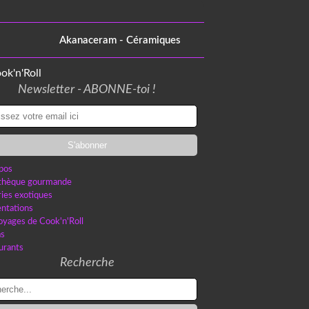
Akanaceram - Céramiques
Newsletter - ABONNE-toi !
pos
othèque gourmande
ries exotiques
ntations
oyages de Cook'n'Roll
as
urants
Recherche