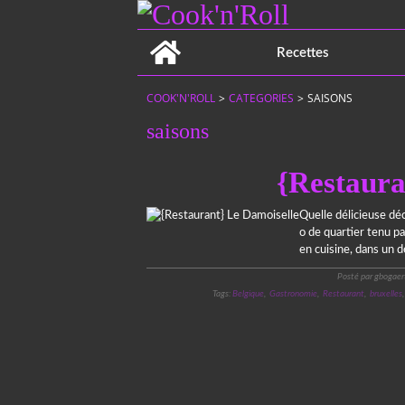
Home
Recettes
COOK'N'ROLL
>
CATEGORIES
>
SAISONS
saisons
{Restaura
Quelle délicieuse déc
o de quartier tenu pa
en cuisine, dans un d
Posté par gbogaer
Tags:
Belgique
,
Gastronomie
,
Restaurant
,
bruxelles