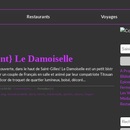
Restaurants
Voyages
25 janvier 2019
nt} Le Damoiselle
ouverte, dans le haut de Saint-Gilles! Le Damoiselle est un petit bistr
A Pro
r un couple de Français en salle et animé par leur compatriote Titouan
Bibli
écor de troquet de quartier lumineux, boisé, décoré...
Epice
Ferme
t à 09:00 -
Commentaires [
…
]
- Permalien [
#
]
Les V
,
blog
,
bruxellesmabelle
,
bistro
,
bistrot
,
ledamoiselle
,
quartier
,
saisons
,
troquet
Médi
Resta