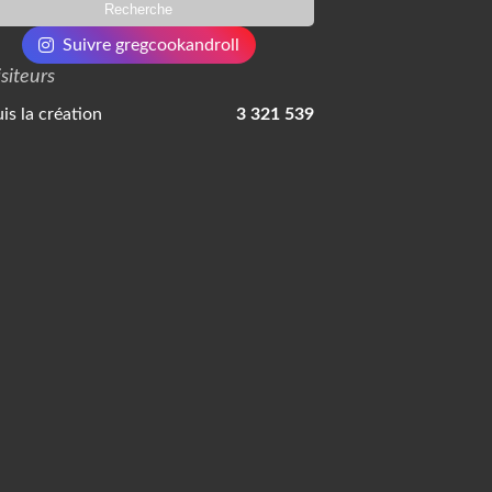
Suivre gregcookandroll
isiteurs
is la création
3 321 539