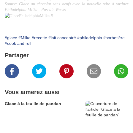
Source:
Glace au chocolat sans oeufs avec la nouvelle pâte à tartiner
Philadelphia Milka - Pascale Weeks
.
#glace
#Milka
#recette
#lait concentré
#philadelphia
#sorbetière
#cook and roll
Partager
Vous aimerez aussi
Glace à la feuille de pandan