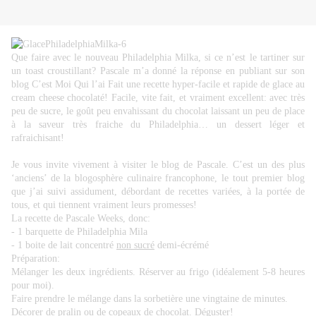
Que faire avec le nouveau Philadelphia Milka, si ce n’est le tartiner sur
un toast croustillant?
Pascale
m’a donné la réponse en publiant sur son
blog
C’est Moi Qui l’ai Fait
une recette hyper-facile et rapide de glace au
cream cheese chocolaté! Facile, vite fait, et vraiment excellent: avec très
peu de sucre, le goût peu envahissant du chocolat laissant un peu de place
à la saveur très fraiche du Philadelphia… un dessert léger et
rafraichisant!
Je vous invite vivement à visiter le blog de Pascale. C’est un des plus
‘anciens’ de la blogosphère culinaire francophone, le tout premier blog
que j’ai suivi assidument, débordant de recettes variées, à la portée de
tous, et qui tiennent vraiment leurs promesses!
La
recette de Pascale Weeks
, donc:
- 1 barquette de Philadelphia Mila
- 1 boite de lait concentré
non sucré
demi-écrémé
Préparation:
Mélanger les deux ingrédients. Réserver au frigo (idéalement 5-8 heures
pour moi).
Faire prendre le mélange dans la sorbetière une vingtaine de minutes.
Décorer de pralin ou de copeaux de chocolat. Déguster!