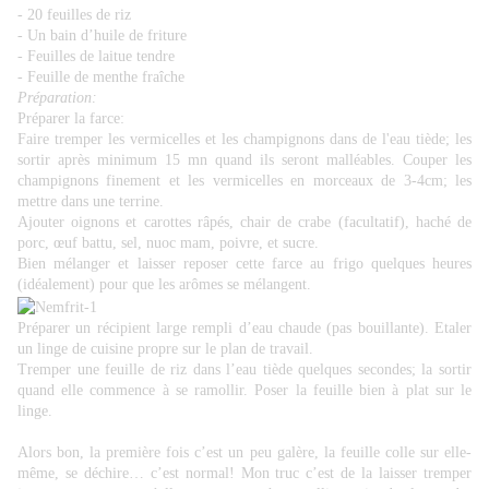
- 20 feuilles de riz
- Un bain d’huile de friture
- Feuilles de laitue tendre
- Feuille de menthe fraîche
Préparation:
Préparer la farce:
Faire tremper les vermicelles et les champignons dans de l'eau tiède; les
sortir après minimum 15 mn quand ils seront malléables. Couper les
champignons finement et les vermicelles en morceaux de 3-4cm; les
mettre dans une terrine.
Ajouter oignons et carottes râpés, chair de crabe (facultatif), haché de
porc, œuf battu, sel, nuoc mam, poivre, et sucre.
Bien mélanger et laisser reposer cette farce au frigo quelques heures
(idéalement) pour que les arômes se mélangent.
Préparer un récipient large rempli d’eau chaude (pas bouillante). Etaler
un linge de cuisine propre sur le plan de travail.
Tremper une feuille de riz dans l’eau tiède quelques secondes; la sortir
quand elle commence à se ramollir. Poser la feuille bien à plat sur le
linge.
Alors bon, la première fois c’est un peu galère, la feuille colle sur elle-
même, se déchire… c’est normal! Mon truc c’est de la laisser tremper