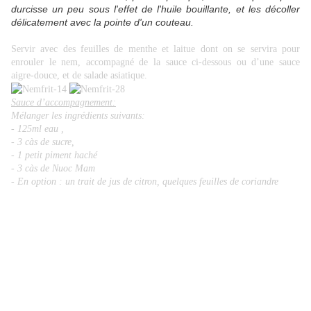
durcisse un peu sous l'effet de l'huile bouillante, et les décoller
délicatement avec la pointe d'un couteau.
Servir avec des feuilles de menthe et laitue dont on se servira pour
enrouler le nem, accompagné de la sauce ci-dessous ou d’une sauce
aigre-douce, et de salade asiatique.
Sauce d’accompagnement:
Mélanger les ingrédients suivants:
- 125ml eau ,
- 3 càs de sucre,
- 1 petit piment haché
- 3 càs de Nuoc Mam
- En option : un trait de jus de citron, quelques feuilles de coriandre