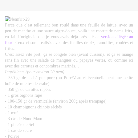
Parce que c’est tellement bon roulé dans une feuille de laitue, avec un
peu de menthe et une sauce aigre-douce, voilà une recette de nems frits,
en fait l’originale que je vous avais déjà présenté en
version allégée au
four
! Ceux-ci sont réalisés avec des feuilles de riz, ramollies, roulées et
frites.
C’est assez vite prêt, ça se congèle bien (avant cuisson), et ça se mange
sans fin avec une salade de mangues ou papayes vertes, ou comme ici
avec des carottes et concombres marinés…
Ingrédients (pour environ 20 nem)
:
- 350 gr de haché pur porc (ou Porc/Veau et éventuellement une petite
boîte de miettes de crabe)
- 350 gr de carottes râpées
- 1 gros oignons râpé
- 100-150 gr de vermicelle (environ 200g après trempage)
- 10 champignons chinois séchés
- 1 œuf
- 3 càs de Nuoc Mam
- 1 pincée de Sel
- 1 càs de sucre
- Poivre