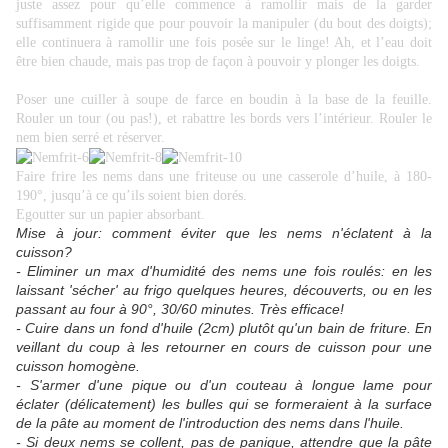
juste assez pour qu’elle commence à ramollir mais de la garder
suffisamment rigide que pour pouvoir la manipuler (du bout des doigts);
elle continuera à ramollir une fois posée sur le linge! Ah, et l’eau doit
être bien chaude, mais pas trop de façon à pouvoir y plonger les doigts.
Poser une cuiller à soupe de farce en boudin à la base de la feuille.
Rouler un tour (ou pas!), et rabattre les bords vers l’intérieur. Rouler le
nem bien serré et réserver.
Faire frire les nems dans une friteuse ou une casserole d’huile, à 180-
190°, jusqu’à ce qu’ils soient bien dorés.
Egoutter sur un papier absorbant.
Mise à jour: comment éviter que les nems n'éclatent à la
cuisson?
- Eliminer un max d'humidité des nems une fois roulés: en les
laissant 'sécher' au frigo quelques heures, découverts, ou en les
passant au four à 90°, 30/60 minutes. Très efficace!
- Cuire dans un fond d'huile (2cm) plutôt qu'un bain de friture. En
veillant du coup à les retourner en cours de cuisson pour une
cuisson homogène.
- S'armer d'une pique ou d'un couteau à longue lame pour
éclater (délicatement) les bulles qui se formeraient à la surface
de la pâte au moment de l'introduction des nems dans l'huile.
- Si deux nems se collent, pas de panique, attendre que la pâte