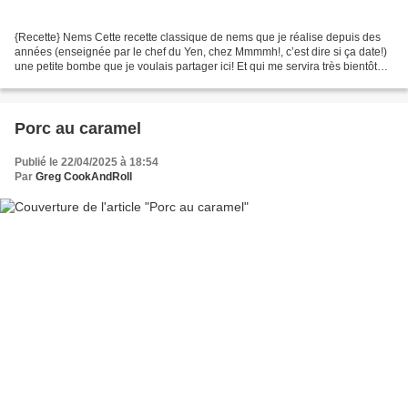
{Recette} Nems Cette recette classique de nems que je réalise depuis des
années (enseignée par le chef du Yen, chez Mmmmh!, c’est dire si ça date!)
une petite bombe que je voulais partager ici! Et qui me servira très bientôt
pour un ‘bo bun aux nems’...
Porc au caramel
Publié le 22/04/2025 à 18:54
Par
Greg CookAndRoll