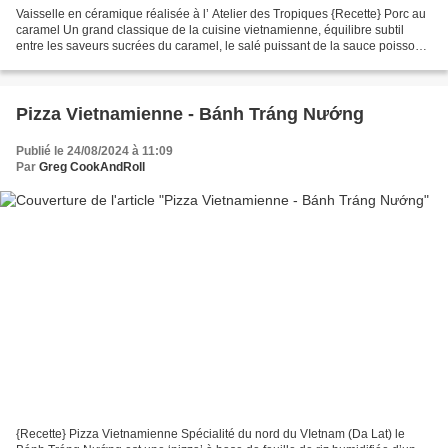
Vaisselle en céramique réalisée à l’ Atelier des Tropiques {Recette} Porc au
caramel Un grand classique de la cuisine vietnamienne, équilibre subtil
entre les saveurs sucrées du caramel, le salé puissant de la sauce poisson,
et le gras du porc… une petite...
Pizza Vietnamienne - Bánh Tráng Nướng
Publié le 24/08/2024 à 11:09
Par
Greg CookAndRoll
{Recette} Pizza Vietnamienne Spécialité du nord du VIetnam (Da Lat) le