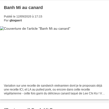
Banh Mi au canard
Publié le 12/09/2020 à 17:15
Par
gbogaert
Variation sur une recette de sandwich vietnamien dont je te proposais déjà
une recette ICI, et LA au pulled pork, ou encore dans cette recette
végétarienne - cette fois garni du délicieux canard laqué de Lee Chi Ko ! Vite
prêt, on se délecte de la gourmandise...