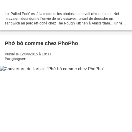
Le ‘Pulled Pork’ est à la mode et les photos qu’on voit circuler sur le Net
m’avaient déjà donné l’envie de m’y essayer... avant de déguster un
sandwich au porc effiloché chez The Rough Kitchen à Amsterdam.... un vrai
délice gourmand, je ne pouvais plus...
Phở bò comme chez PhoPho
Publié le 12/04/2015 à 19:33
Par
gbogaert