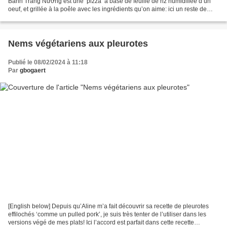
Bánh Tráng Nướng est une ‘pizza’ à base de feuille de riz humidifiée d’un
oeuf, et grillée à la poêle avec les ingrédients qu’on aime: ici un reste de
poulet, avocat, cheddar etc…...
Nems végétariens aux pleurotes
Publié le 08/02/2024 à 11:18
Par
gbogaert
[English below] Depuis qu’Aline m’a fait découvrir sa recette de pleurotes
effilochés ‘comme un pulled pork’, je suis très tenter de l’utiliser dans les
versions végé de mes plats! Ici l’accord est parfait dans cette recette