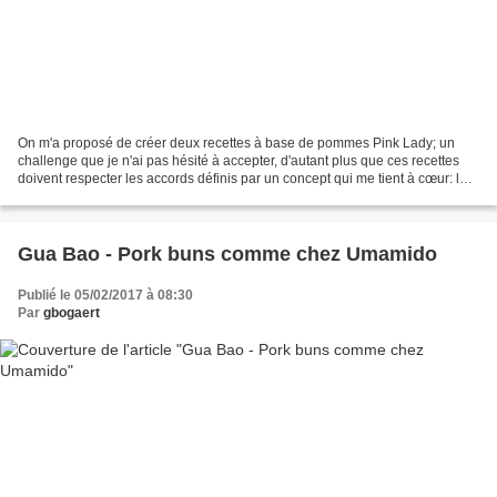
On m'a proposé de créer deux recettes à base de pommes Pink Lady; un
challenge que je n'ai pas hésité à accepter, d'autant plus que ces recettes
doivent respecter les accords définis par un concept qui me tient à cœur: le
Foodpairing. La société Foodpairing...
Gua Bao - Pork buns comme chez Umamido
Publié le 05/02/2017 à 08:30
Par
gbogaert