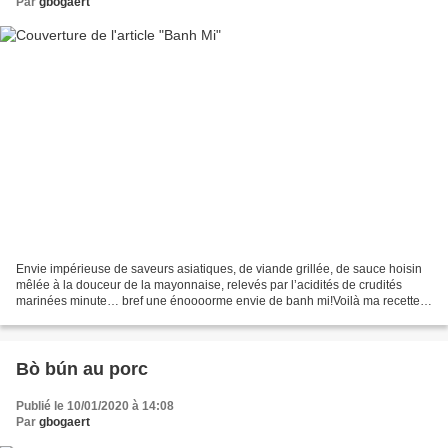
Par
gbogaert
Envie impérieuse de saveurs asiatiques, de viande grillée, de sauce hoisin
mêlée à la douceur de la mayonnaise, relevés par l’acidités de crudités
marinées minute… bref une énoooorme envie de banh mi!Voilà ma recette
‘express’, bricolée en une demie heure...
Bò bún au porc
Publié le 10/01/2020 à 14:08
Par
gbogaert