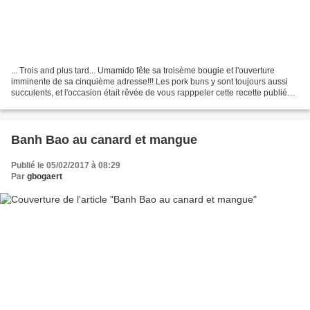
... Trois and plus tard... Umamido fête sa troisème bougie et l'ouverture
imminente de sa cinquième adresse!!! Les pork buns y sont toujours aussi
succulents, et l'occasion était rêvée de vous rapppeler cette recette publiée
en 2013! Enjoy :-) -------------------------------------------------------------------------------
----------------------------------------------------------------...
Banh Bao au canard et mangue
Publié le 05/02/2017 à 08:29
Par
gbogaert