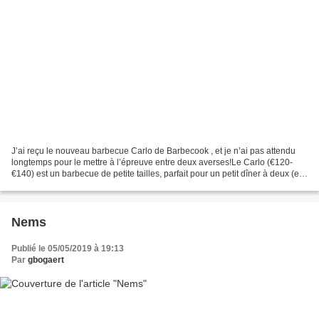
J’ai reçu le nouveau barbecue Carlo de Barbecook , et je n’ai pas attendu
longtemps pour le mettre à l’épreuve entre deux averses!Le Carlo (€120-
€140) est un barbecue de petite tailles, parfait pour un petit dîner à deux (et
jusqu’à six personnes). Il...
Nems
Publié le 05/05/2019 à 19:13
Par
gbogaert