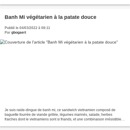
classique de nems où les viandes...
Banh Mi végétarien à la patate douce
Publié le 04/03/2022 à 08:11
Par
gbogaert
Je suis raide-dingue de banh mi, ce sandwich vietnamien composé de
baguette fourrée de viande grillée, légumes marinés, salade, herbes
fraiches dont le vietnamiens sont si friands, et une combinaison irrésistible
de mayonnaise, sauce hoi sin et piments!...