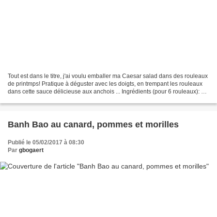
Tout est dans le titre, j'ai voulu emballer ma Caesar salad dans des rouleaux
de printmps! Pratique à déguster avec les doigts, en trempant les rouleaux
dans cette sauce délicieuse aux anchois ... Ingrédients (pour 6 rouleaux): 6
feuilles de riz pour...
Banh Bao au canard, pommes et morilles
Publié le 05/02/2017 à 08:30
Par
gbogaert