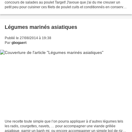
concours de salades au poulet Target! J'avoue que j'ai du me creuser un
petit peu pour cuisiner ces filets de poulet cuits et conditionnés en conserve,
un peu comme des filets de thon...
Légumes marinés asiatiques
Publié le 27/08/2014 à 19:38
Par
gbogaert
Une recette toute simple que l’on pourra appliquer à d’autres légumes tels
les radis, courgettes, navets, … pour accompagner une viande grillée
asiatique, garnir un banh mi, ou encore accompagner un simple bol de riz