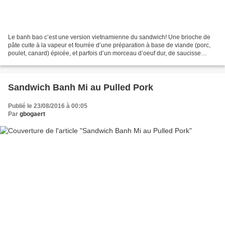
Le banh bao c’est une version vietnamienne du sandwich! Une brioche de
pâte cuite à la vapeur et fourrée d’une préparation à base de viande (porc,
poulet, canard) épicée, et parfois d’un morceau d’oeuf dur, de saucisse
chinoise, … Les variations sont...
Sandwich Banh Mi au Pulled Pork
Publié le 23/08/2016 à 00:05
Par
gbogaert