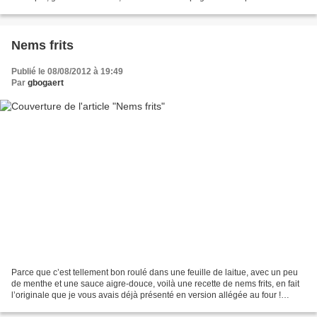
japonais!J’ai coupé mes légumes assez...
Nems frits
Publié le 08/08/2012 à 19:49
Par
gbogaert
Parce que c’est tellement bon roulé dans une feuille de laitue, avec un peu
de menthe et une sauce aigre-douce, voilà une recette de nems frits, en fait
l’originale que je vous avais déjà présenté en version allégée au four !
Ceux-ci sont réalisés avec...