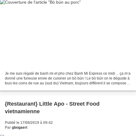
Je me suis régalé de banh mi et pho chez Banh Mi Express ce midi… ça m’a
donné une furieuse envie de cuisiner un bò bún ! Le bò bún on le déguste à
tous les coins de rue au (sud du) Vietnam, toujours différent il se compose
d’une base de vermicelles de...
{Restaurant} Little Apo - Street Food
vietnamienne
Publié le 17/08/2019 à 09:42
Par
gbogaert