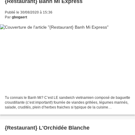
{Restaurant} Banh Mi Express
Publié le 30/08/2020 à 15:36
Par
gbogaert
Tu connais le Banh Mi? C’est LE sandwich vietnamien composé de baguette
croustillante (c’est important!) fourrée de viandes grillées, légumes marinés,
salade, crudités, plein d’herbes fraiches si typique de la cuisine
vietnamienne, et une combinaison...
{Restaurant} L'Orchidée Blanche