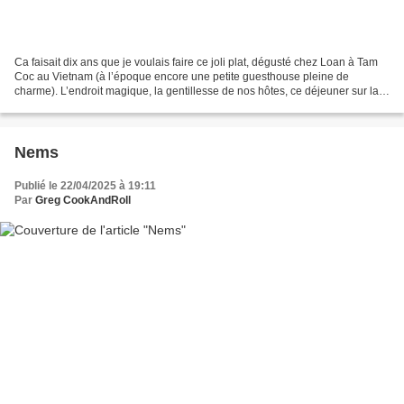
Ca faisait dix ans que je voulais faire ce joli plat, dégusté chez Loan à Tam
Coc au Vietnam (à l’époque encore une petite guesthouse pleine de
charme). L’endroit magique, la gentillesse de nos hôtes, ce déjeuner sur la
terrasse en bois, et puis ces superbes...
Nems
Publié le 22/04/2025 à 19:11
Par
Greg CookAndRoll