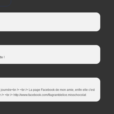
te !
 journée<br /> <br /> La page Facebook de mon amie, enfin elle c'est
r /> <br /> http://www.facebook.com/flagrantdelice.misschocolat