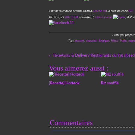
Pour ne rater aucune recette du blog,
abonne-toi
! Le formulaire est
ICI
Tu souhaites
SOUTENIR
mon travail?
Laisse -moi un
,
SUIS e
Posté par gbogaer
Tags:
dessert
,
chocolat
,
Belgique
,
Fêtes
,
Truffe
,
migna
TakeAway & Delivery Restaurants during close
Vous aimerez aussi :
{Recette} Hotteok
Riz soufflé
Commentaires