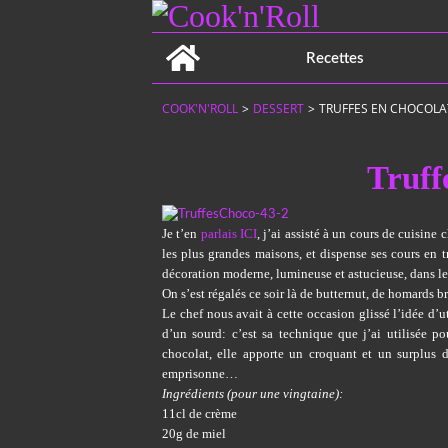
Home
Recettes
COOK'N'ROLL
>
DESSERT
>
TRUFFES EN CHOCOLA
Truff
Je t’en
parlais ICI
, j’ai assisté à un cours de cuisine
les plus grandes maisons, et dispense ses cours en t
décoration moderne, lumineuse et astucieuse, dans le
On s’est régalés ce soir là de butternut, de homards br
Le chef nous avait à cette occasion glissé l’idée d’ut
d’un sourd: c’est sa technique que j’ai utilisée po
chocolat, elle apporte un croquant et un surplus 
emprisonne…
Ingrédients (pour une vingtaine):
11cl de crème
20g de miel