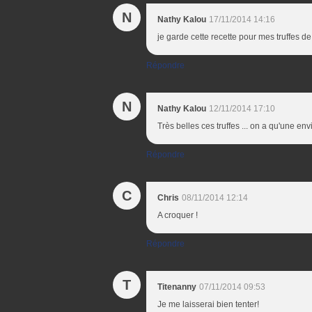
N
Nathy Kalou
17/11/2014 14:16
je garde cette recette pour mes truffes de
Répondre
N
Nathy Kalou
12/11/2014 17:10
Très belles ces truffes ... on a qu'une env
Répondre
C
Chris
08/11/2014 12:14
A croquer !
Répondre
T
Titenanny
07/11/2014 09:53
Je me laisserai bien tenter!