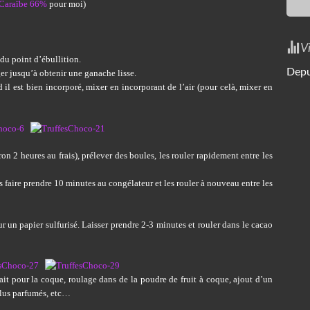
 Caraïbe 66%
pour moi)
V
 du point d’ébullition.
Depu
r jusqu’à obtenir une ganache lisse.
il est bien incorporé, mixer en incorporant de l’air (pour celà, mixer en
on 2 heures au frais), prélever des boules, les rouler rapidement entre les
les faire prendre 10 minutes au congélateur et les rouler à nouveau entre les
ur un papier sulfurisé. Laisser prendre 2-3 minutes et rouler dans le cacao
ait pour la coque, roulage dans de la poudre de fruit à coque, ajout d’un
 plus parfumés, etc…