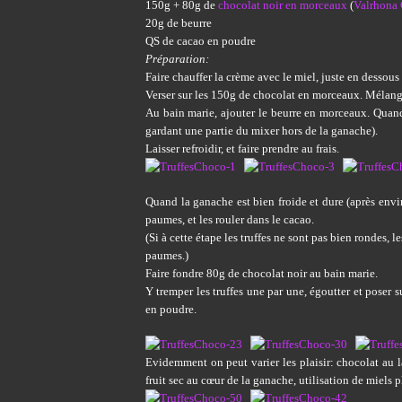
150g + 80g de
chocolat noir en morceaux
(
Valrhona
20g de beurre
QS de cacao en poudre
Préparation:
Faire chauffer la crème avec le miel, juste en dessous
Verser sur les 150g de chocolat en morceaux. Mélange
Au bain marie, ajouter le beurre en morceaux. Quand 
gardant une partie du mixer hors de la ganache).
Laisser refroidir, et faire prendre au frais.
Quand la ganache est bien froide et dure (après envir
paumes, et les rouler dans le cacao.
(Si à cette étape les truffes ne sont pas bien rondes, 
paumes.)
Faire fondre 80g de chocolat noir au bain marie.
Y tremper les truffes une par une, égoutter et poser s
en poudre.
Evidemment on peut varier les plaisir: chocolat au l
fruit sec au cœur de la ganache, utilisation de miels