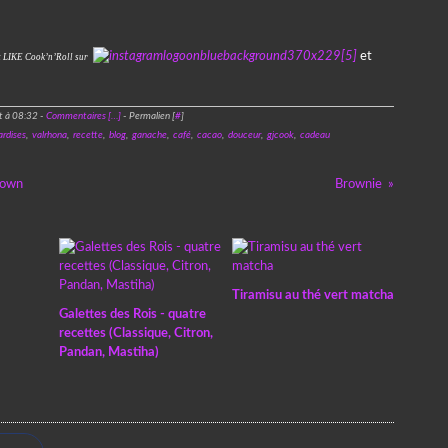
et
t LIKE Cook’n’Roll sur
t à 08:32 -
Commentaires [
…
]
- Permalien [
#
]
rdises
,
valrhona
,
recette
,
blog
,
ganache
,
café
,
cacao
,
douceur
,
gjcook
,
cadeau
down
Brownie
Tiramisu au thé vert matcha
Galettes des Rois - quatre
recettes (Classique, Citron,
Pandan, Mastiha)