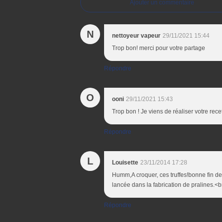
Ajouter un commentaire
N
nettoyeur vapeur
29/11/2021 15:44
Trop bon! merci pour votre partage
Répondre
O
ooni
29/11/2021 15:43
Trop bon ! Je viens de réaliser votre recet
Répondre
L
Louisette
23/11/2014 17:28
Humm,A croquer, ces truffes!bonne fin de
lancée dans la fabrication de pralines.<b
Répondre