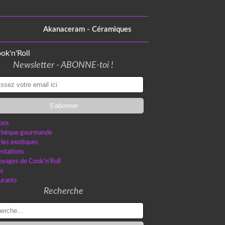
Akanaceram - Céramiques
Newsletter - ABONNE-toi !
pos
othèque gourmande
ries exotiques
ntations
oyages de Cook'n'Roll
as
urants
Recherche