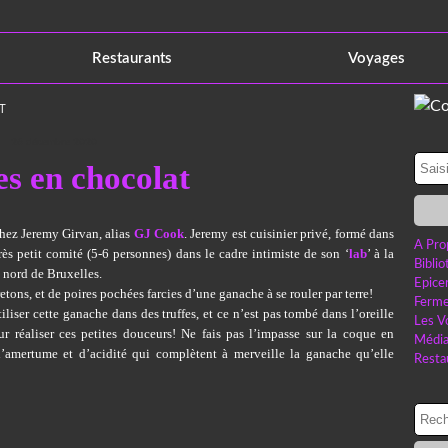
Restaurants
Voyages
T
26 décembre 2020
es en chocolat
 chez Jeremy Girvan, alias
GJ Cook
. Jeremy est cuisinier privé, formé dans
A Pro
rès petit comité (5-6 personnes) dans le cadre intimiste de son ‘
lab
’ à la
Bibli
 nord de Bruxelles.
Epice
etons, et de poires pochées farcies d’une ganache à se rouler par terre!
Ferme
iliser cette ganache dans des truffes, et ce n’est pas tombé dans l’oreille
Les V
ur réaliser ces petites douceurs! Ne fais pas l’impasse sur la coque en
Médi
d’amertume et d’acidité qui complètent à merveille la ganache qu’elle
Resta