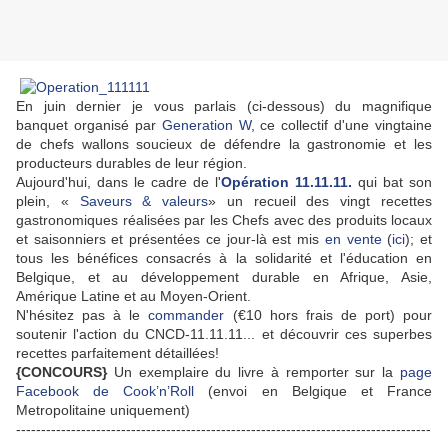
En juin dernier je vous parlais (ci-dessous) du magnifique
banquet organisé par
Generation W
, ce collectif d'une vingtaine
de chefs wallons soucieux de défendre la gastronomie et les
producteurs durables de leur région.
Aujourd'hui, dans le cadre de l'
Opération 11.11.11.
qui bat son
plein, «
Saveurs & valeurs
» un recueil des vingt recettes
gastronomiques réalisées par les Chefs avec des produits locaux
et saisonniers et présentées ce jour-là est mis
en vente
(
ici
); et
tous les bénéfices consacrés à la solidarité et l'éducation en
Belgique, et au développement durable en Afrique, Asie,
Amérique Latine et au Moyen-Orient.
N'hésitez pas à le
commander
(€10 hors frais de port) pour
soutenir l'action du CNCD-11.11.11... et découvrir ces superbes
recettes parfaitement détaillées!
{CONCOURS}
Un exemplaire du livre à remporter sur la
page
Facebook de Cook’n’Roll
(envoi en Belgique et France
Metropolitaine uniquement)
-----------------------------------------------------------------------------------
----------------------------------------