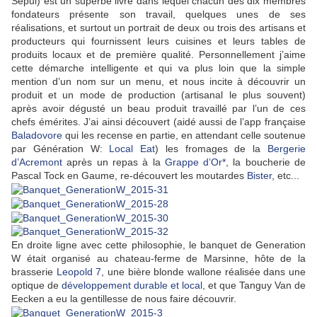
Sépul) est un superbe livre dans lequel chacun des dix membres
fondateurs présente son travail, quelques unes de ses
réalisations, et surtout un portrait de deux ou trois des artisans et
producteurs qui fournissent leurs cuisines et leurs tables de
produits locaux et de première qualité. Personnellement j’aime
cette démarche intelligente et qui va plus loin que la simple
mention d’un nom sur un menu, et nous incite à découvrir un
produit et un mode de production (artisanal le plus souvent)
après avoir dégusté un beau produit travaillé par l’un de ces
chefs émérites. J’ai ainsi découvert (aidé aussi de l’app française
Baladovore
qui les recense en partie, en attendant celle soutenue
par Génération W:
Local Eat
) les fromages de la
Bergerie
d’Acremont
après un repas à la
Grappe d’Or*
, la boucherie de
Pascal Tock en Gaume, re-découvert les moutardes
Bister
, etc...
En droite ligne avec cette philosophie, le banquet de Generation
W était organisé au chateau-ferme de Marsinne, hôte de la
brasserie
Leopold 7
, une bière blonde wallone réalisée dans une
optique de
développement durable et local
, et que Tanguy Van de
Eecken a eu la gentillesse de nous faire découvrir.