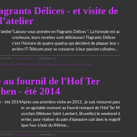
rants Délices - et visite de
l’atelier
“Laissez-vous prendre en Flagrants Délices ”. La formule est ac
crocheuse, leurs recettes sont délicieuses! Flagrants Délices
c’est l’histoire de quatre quadras qui décident de plaquer leur c
arrière IT-Télécom pour se consacrer à leur passion culinaire:...
t à 16:42 -
Commentaires [
…
]
- Permalien [
#
]
og
,
foie gras
,
artisanal
,
carvi
,
delices
,
flagrants
,
fumage
,
fumoir
,
pastrami
28 juillet 2014
 au fournil de l'Hof Ter
hen - été 2014
Après une première visite en 2012 , je suis retourné pass
er un agréable moment au fournil restauré de l’Hof Ter M
usschen (Woluwe-Saint-Lambert, Bruxelles) le weekend d
ernier, pour réaliser du pain d’épeautre cuit dans le magnif
ique four à bois du XVème...
t à 23:00 -
Commentaires [
…
]
- Permalien [
#
]