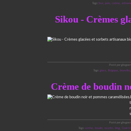
Tags:
four
,
pain
,
cuisine
,
artisana
Sikou - Crèmes gla
Posté par gbogaer
Tags:
glace
,
Belgique
,
bruxelles
Crème de boudin n
Posté par gbogaer
Tags:
verrine
,
boudin
,
recette
,
blog
,
Cook'n'r