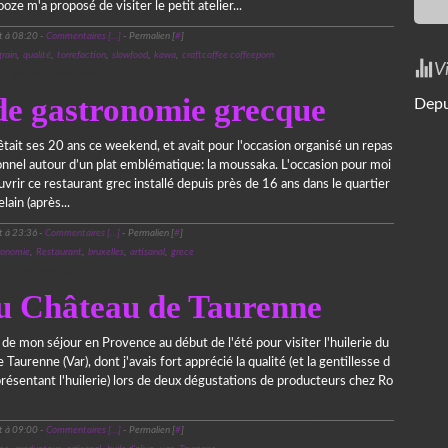
ooze m'a proposé de visiter le petit atelier...
t à 08:20 -
Commentaires [
…
]
- Permalien [
#
]
grain
,
qualité
,
torrefaction
,
slowfood
,
kawa
,
craftcoffee coffeeporn
V
29 novembre 2016
 de gastronomie grecque
Depu
tait ses 20 ans ce weekend, et avait pour l'occasion organisé un repas
nnel autour d’un plat emblématique: la moussaka. L'occasion pour moi
vrir ce restaurant grec installé depuis près de 16 ans dans le quartier
lain (après...
t à 23:36 -
Commentaires [
…
]
- Permalien [
#
]
ronomie
,
Restaurant
,
bruxelles
,
artisanal
,
grece
22 août 2016
du Château de Taurenne
é de mon séjour en Provence au début de l'été pour visiter l'huilerie du
Taurenne (Var), dont j'avais fort apprécié la qualité (et la gentillesse d
présentant l'huilerie) lors de deux dégustations de producteurs chez Ro
t à 09:00 -
Commentaires [
…
]
- Permalien [
#
]