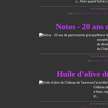
s... Alors quand Sylvie L
Posté par gbogaer
Tags:
Belgique
,
artisanal
,
artisan
,
cafe
,
Notos - 20 ans
Notos fê
exceptio
de décou
du Châte
Posté par gbogaer
Tags:
Belgique
,
Gast
Huile d’olive 
J'ai profit
Château de 
e Yann, re
b!...
Posté par gbogaer