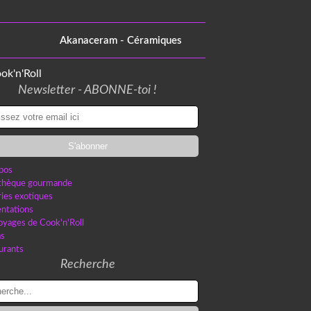
Akanaceram - Céramiques
Newsletter - ABONNE-toi !
pos
othèque gourmande
ries exotiques
ntations
oyages de Cook'n'Roll
as
urants
Recherche