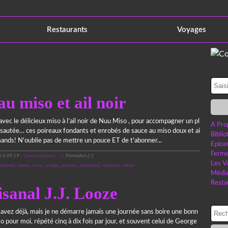
Restaurants
Voyages
18 mars 2023
u miso et ail noir
avec le délicieux miso à l’ail noir de Nuu Miso , pour accompagner un pl
A Pro
e sautée… ces poireaux fondants et enrobés de sauce au miso doux et ai
Bibli
mands! N'oublie pas de mettre un pouce ET de t'abonner...
Epice
Ferme
t à 09:19 -
Commentaires [
…
]
- Permalien [
#
]
Les V
rtisanal
,
Japon
,
miso
,
recipe
,
poireau
,
asianfood
,
nuumiso
,
ailnoir
Médi
18 décembre 2021
Resta
isanal J.J. Looze
savez déjà, mais je ne démarre jamais une journée sans boire une bonn
o pour moi, répété cinq à dix fois par jour, et souvent celui de George