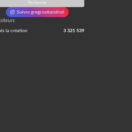
Suivre gregcookandroll
isiteurs
is la création
3 321 539