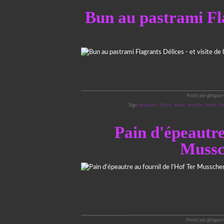
Bun au pastrami Flag
Posté par gbogaer
Tags:
bruxelles
,
Fêtes
,
Buns
,
recette
,
fumé
,
bl
Pain d'épeautre
Mussc
Posté par gbogaer