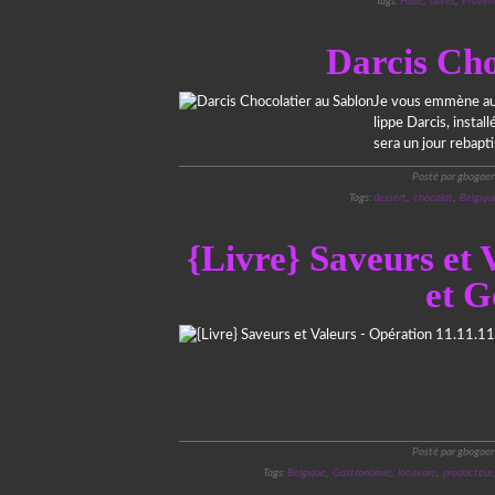
Tags:
Huile
,
olives
,
Proven
Darcis Cho
Je vous emmène aujo
lippe Darcis, instal
sera un jour rebapti
Posté par gbogaer
Tags:
dessert
,
chocolat
,
Belgiqu
{Livre} Saveurs et 
et G
Posté par gbogaer
Tags:
Belgique
,
Gastronomie
,
locavore
,
producteur