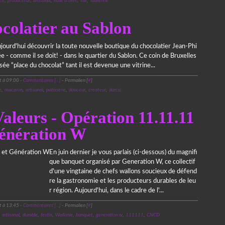
ce
,
producteur
,
artisanal
,
huile d'olive
,
var
,
Taurenne
28 février 2016
colatier au Sablon
urd'hui découvrir la toute nouvelle boutique du chocolatier Jean-Phi
lée - comme il se doit! - dans le quartier du Sablon. Ce coin de Bruxelles
sée “place du chocolat” tant il est devenue une vitrine...
t à 09:00 -
Commentaires [
…
]
- Permalien [
#
]
e
,
macaron
,
artisanal
,
patisserie
,
douceur
,
createur
,
darcis
13 novembre 2015
Valeurs - Opération 11.11.11
énération W
En juin dernier je vous parlais (ci-dessous) du magnifi
que banquet organisé par Generation W, ce collectif
d'une vingtaine de chefs wallons soucieux de défend
re la gastronomie et les producteurs durables de leu
r région. Aujourd'hui, dans le cadre de l'...
t à 13:45 -
Commentaires [
…
]
- Permalien [
#
]
,
artisanal
,
durable
,
festin
,
Wallonie
,
banquet
,
generation w
,
111111
,
CNCD
1 octobre 2014