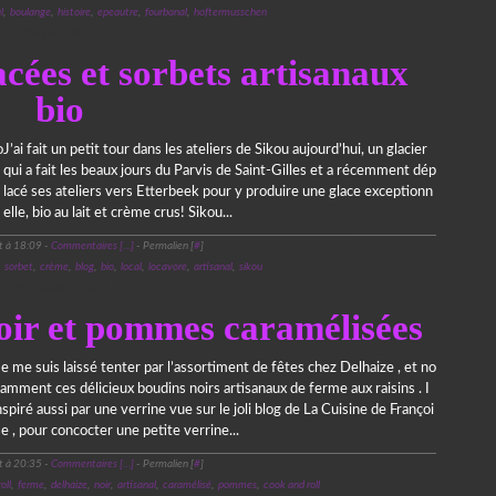
l
,
boulange
,
histoire
,
epeautre
,
fourbanal
,
hoftermusschen
26 août 2013
cées et sorbets artisanaux
bio
J’ai fait un petit tour dans les ateliers de Sikou aujourd’hui, un glacier
qui a fait les beaux jours du Parvis de Saint-Gilles et a récemment dép
lacé ses ateliers vers Etterbeek pour y produire une glace exceptionn
elle, bio au lait et crème crus! Sikou...
t à 18:09 -
Commentaires [
…
]
- Permalien [
#
]
,
sorbet
,
crème
,
blog
,
bio
,
local
,
locavore
,
artisanal
,
sikou
29 décembre 2012
oir et pommes caramélisées
Je me suis laissé tenter par l’assortiment de fêtes chez Delhaize , et no
tamment ces délicieux boudins noirs artisanaux de ferme aux raisins . I
nspiré aussi par une verrine vue sur le joli blog de La Cuisine de Françoi
se , pour concocter une petite verrine...
t à 20:35 -
Commentaires [
…
]
- Permalien [
#
]
oll
,
ferme
,
delhaize
,
noir
,
artisanal
,
caramélisé
,
pommes
,
cook and roll