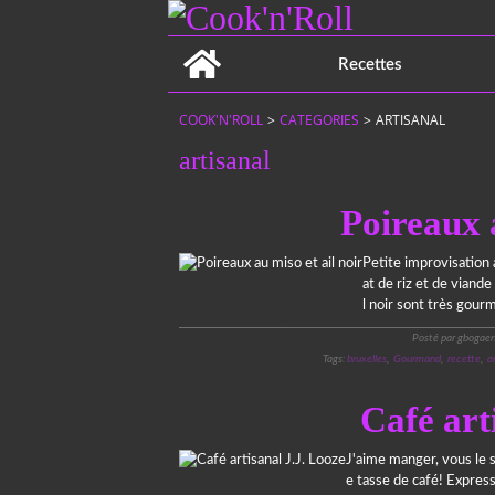
Home
Recettes
COOK'N'ROLL
>
CATEGORIES
>
ARTISANAL
artisanal
Poireaux a
Petite improvisation 
at de riz et de viand
l noir sont très gour
Posté par gbogaer
Tags:
bruxelles
,
Gourmand
,
recette
,
a
Café art
J'aime manger, vous le 
e tasse de café! Express