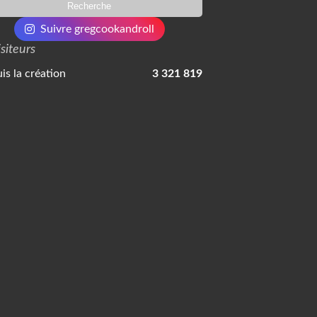
Suivre gregcookandroll
isiteurs
is la création
3 321 819