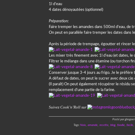
1l d’eau
4 dates dénoyautées (optionnel)
Préparation:
Faire tremper les amandes dans 500ml d’eau, de tr
On peut en parallèle faire tremper les dates dans le li
Après la période de trempage, égoutter et rincer l
Les mixer très finement avec 1l d’eau (et dates, le 
Filtrer le mélange dans une étamine (ou torchon fin)
Conserver jusque 3-4 jours au frigo. Je le préfère 
A défaut de dates, on peut le sucrer avec deux càs d
(Il paraît) On peut également récupérer le résidu se
remplacement d’une partie de la farine.
Suivez Cook’n’Roll sur
Posté par gbogaer
Tags:
Noix
,
amande
,
recette
,
blog
,
foodie
,
facile
,