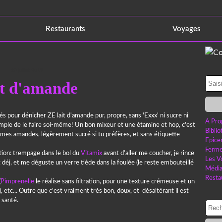
Restaurants
Voyages
20 juillet 2019
t d'amande
 pour dénicher ZE lait d'amande pur, propre, sans 'Exxx' ni sucre ni
A Pro
us simple de le faire soi-même! Un bon mixeur et une étamine et hop, c'est
Bibli
mes amandes, légèrement sucré si tu préfères, et sans étiquette
Epice
Ferme
ation: trempage dans le bol du
Vitamix
avant d’aller me coucher, je rince
Les V
it déj, et me déguste un verre tiède dans la foulée (le reste embouteillé
Médi
Resta
(
Pimprenelle
le réalise sans filtration, pour une texture crémeuse et un
, etc... Outre que c'est vraiment très bon, doux, et désaltérant il est
 santé.