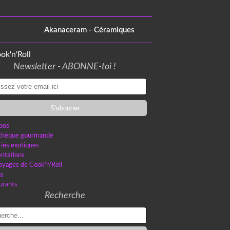
Akanaceram - Céramiques
Newsletter - ABONNE-toi !
pos
othèque gourmande
ries exotiques
ntations
oyages de Cook'n'Roll
as
urants
Recherche