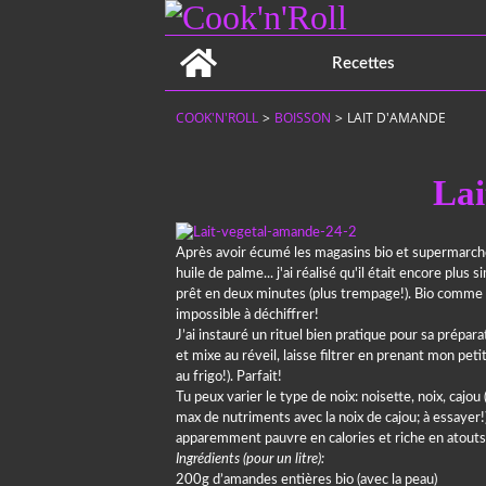
Home
Recettes
COOK'N'ROLL
>
BOISSON
>
LAIT D'AMANDE
Lai
Après avoir écumé les magasins bio et supermarchés
huile de palme... j'ai réalisé qu'il était encore pl
prêt en deux minutes (plus trempage!). Bio comme 
impossible à déchiffrer!
J’ai instauré un rituel bien pratique pour sa prépar
et mixe au réveil, laisse filtrer en prenant mon pet
au frigo!). Parfait!
Tu peux varier le type de noix: noisette, noix, cajou 
max de nutriments avec la noix de cajou; à essayer!)
apparemment pauvre en calories et riche en atouts
Ingrédients (pour un litre):
200g d’amandes entières bio (avec la peau)