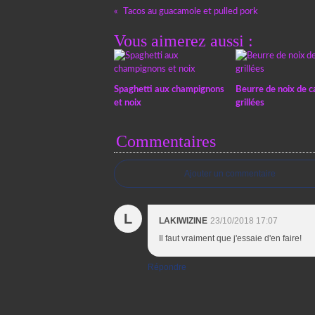
Tacos au guacamole et pulled pork
Vous aimerez aussi :
Spaghetti aux champignons
Beurre de noix de c
et noix
grillées
Commentaires
Ajouter un commentaire
L
LAKIWIZINE
23/10/2018 17:07
Il faut vraiment que j'essaie d'en faire!
Répondre