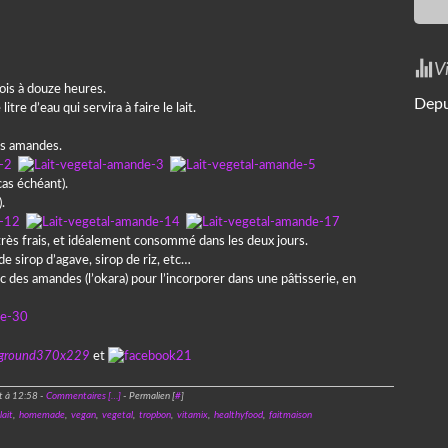
V
ois à douze heures.
Depu
tre d’eau qui servira à faire le lait.
es amandes.
cas échéant).
.
très frais, et idéalement consommé dans les deux jours.
e sirop d’agave, sirop de riz, etc…
c des amandes (l’okara) pour l’incorporer dans une pâtisserie, en
et
t à 12:58 -
Commentaires [
…
]
- Permalien [
#
]
lait
,
homemade
,
vegan
,
vegetal
,
tropbon
,
vitamix
,
healthyfood
,
faitmaison