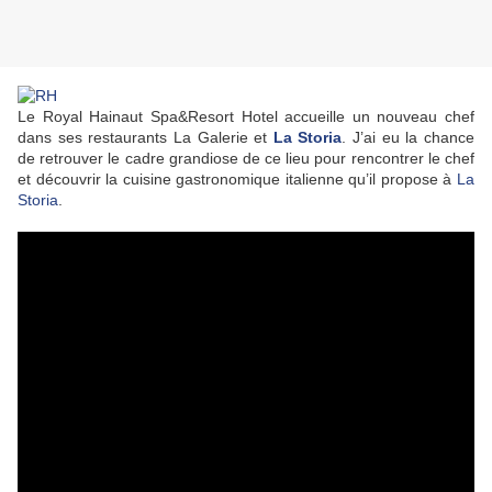
Le Royal Hainaut Spa&Resort Hotel accueille un nouveau chef
dans ses restaurants La Galerie et
La Storia
. J’ai eu la chance
de retrouver le cadre grandiose de ce lieu pour rencontrer le chef
et découvrir la cuisine gastronomique italienne qu’il propose à
La
Storia
.