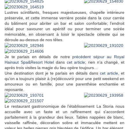
Lustres scintillants, fresques majestueuses, chapelle intérieure
préservée, et cette immense verrière posée dans la cour carrée
du bâtiment pour abriter un bar et salon confortable; l'endroit
idéal pour savourer un apéritif ou pour terminer une soirée
mémorable, en observant à loisir le spectacle céleste qui se
déroule au-dessus de nos têtes.
Je te parlais en détails de notre
précédent séjour au Royal
Hainaut Spa&Resort Hotel
dans
cet article
; rien n’a changé, et
après trois visites la magie du lieu opère toujours…
Une destination dont je te parlais en détails dans
cet article
, et
qu’on a toujours plaisir à (re)découvrir pour une petit weekend en
amoureux ou en famille, pour une parenthèse enchantée et
reposante.
Le restaurant gastronomique de l'établissement La Storia nous
accueille avec un faste et un raffinement qui s'accordent
parfaitement à la grandeur des lieux. Tables nappées de blanc,
vaisselle raffinée, décoration sobre et immaculée mettent en
valeur les belles pierres gris bleutées de l'édifice. Un bar élégant,