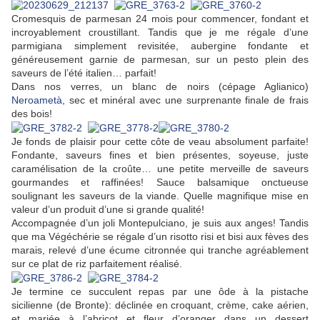
Cromesquis de parmesan 24 mois pour commencer, fondant et
incroyablement croustillant. Tandis que je me régale d’une
parmigiana simplement revisitée, aubergine fondante et
généreusement garnie de parmesan, sur un pesto plein des
saveurs de l’été italien… parfait!
Dans nos verres, un blanc de noirs (cépage Aglianico)
Neroametà
, sec et minéral avec une surprenante finale de frais
des bois!
Je fonds de plaisir pour cette côte de veau absolument parfaite!
Fondante, saveurs fines et bien présentes, soyeuse, juste
caramélisation de la croûte… une petite merveille de saveurs
gourmandes et raffinées! Sauce balsamique onctueuse
soulignant les saveurs de la viande. Quelle magnifique mise en
valeur d’un produit d’une si grande qualité!
Accompagnée d’un joli Montepulciano, je suis aux anges! Tandis
que ma Végéchérie se régale d’un risotto risi et bisi aux fèves des
marais, relevé d’une écume citronnée qui tranche agréablement
sur ce plat de riz parfaitement réalisé.
Je termine ce succulent repas par une ôde à la pistache
sicilienne (de Bronte): déclinée en croquant, crème, cake aérien,
et mariée à l’abricot et fleur d’oranger dans un dessert