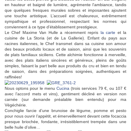
en hauteur et baigné de lumière, agrémente l'ambiance, tandis
que quelques fresques murales sobres et imposantes ajoutent
une touche artistique. L’accueil est chaleureux, extrêmement
sympathique et professionnel, respectant les normes qui
conviennent à ce type d'établissement prestigieux.
Le Chef Maxime Van Hulle a récemment repris
la carte
et la
cuisine de La Storia (et de La Gallerie). Enfant du pays aux
racines italiennes, le Chef transmet dans sa cuisine son amour
des beaux produits locaux et de saison, ainsi que les souvenirs
de plats familiaux siciliens. Cette alchimie fonctionne à merveille,
avec des plats italiens sincères et généreux, pleins de goûts
simples, faisant la part belle aux produits du cru et bien en tendu
de saison, dans des préparations soignées, authentiques et
raffinées!
Nous optons pour le menu
Cucina
(trois services 79 €, ou 107 €
avec l’accord mets et vins), gentiment décliné en version non
carnée (sur demande préalable bien entendu) pour ma
Végéchérie.
Conchiglie farcie d’une brunoise de légume, pomme et pesto
pour nous ouvrir l’appétit, et émerveillement devant cette focaccia
presque briochée, fondante, irrésistiblement trempée dans une
belle huile d’olive…