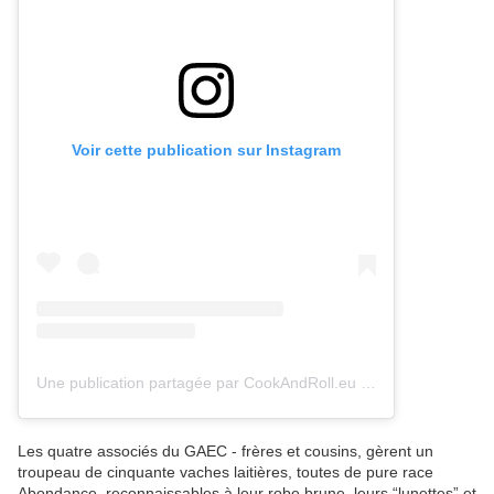
Voir cette publication sur Instagram
Une publication partagée par CookAndRoll.eu - Food blog (@gregcookandroll)
Les quatre associés du GAEC - frères et cousins, gèrent un
troupeau de cinquante vaches laitières, toutes de pure race
Abondance, reconnaissables à leur robe brune, leurs “lunettes” et