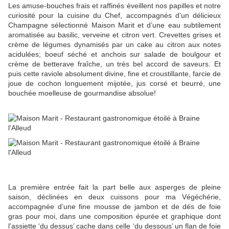
Les amuse-bouches frais et raffinés éveillent nos papilles et notre
curiosité pour la cuisine du Chef, accompagnés d’un délicieux
Champagne sélectionné Maison Marit et d’une eau subtilement
aromatisée au basilic, verveine et citron vert. Crevettes grises et
crème de légumes dynamisés par un cake au citron aux notes
acidulées; boeuf séché et anchois sur salade de boulgour et
crème de betterave fraîche, un très bel accord de saveurs. Et
puis cette raviole absolument divine, fine et croustillante, farcie de
joue de cochon longuement mijotée, jus corsé et beurré, une
bouchée moelleuse de gourmandise absolue!
La première entrée fait la part belle aux asperges de pleine
saison, déclinées en deux cuissons pour ma Végéchérie,
accompagnée d’une fine mousse de jambon et de dés de foie
gras pour moi, dans une composition épurée et graphique dont
l’assiette ‘du dessus’ cache dans celle ‘du dessous’ un flan de foie