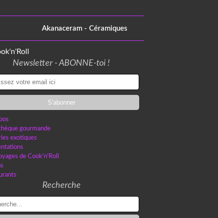
Akanaceram - Céramiques
Newsletter - ABONNE-toi !
pos
othèque gourmande
ries exotiques
ntations
oyages de Cook'n'Roll
as
urants
Recherche