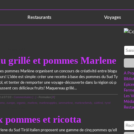
Restaurants
Voyages
28 avril 2019
 grillé et pommes Marlene
es pommes Marlène organisent un concours de créativité entre blogu
A Pro
urs! L’idée est simple: créer une recette à base des pommes du Sud Ty
Bibli
ol, et tenter de remporter une voyage-découverte dans la région où p
Epice
ussent ces délicieux fruits! Maquereau grillé...
Ferme
Les V
t à 07:03 -
Commentaires [
…
]
- Permalien [
#
]
Médi
mme
,
europe
,
organic
,
marlene
,
marleneapples
,
iammarlene
,
marlenefamily
,
südtirol
,
tyrol
Resta
22 avril 2018
x pommes et ricotta
ene du Sud Tiröl italien proposent une gamme de cinq pommes qu’ell