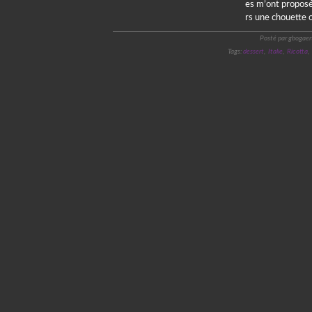
es m’ont proposé
rs une chouette oc
Posté par gbogaer
Tags:
dessert
,
Italie
,
Ricotta
,