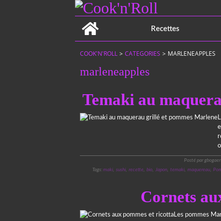
Home
Recettes
COOK'N'ROLL
>
CATEGORIES
>
MARLENEAPPLES
marleneapples
Temaki au maquerau
L
e
r
o
Posté par gbogaer
Tags:
maki
,
sushi
,
recette
,
bio
,
Japon
,
temaki
,
maquereau
,
Po
Cornets au
Les pommes Marl