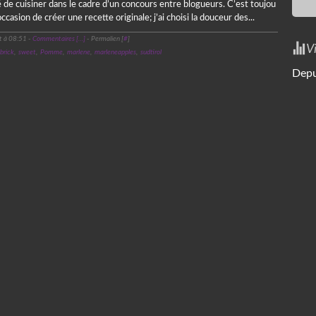
 de cuisiner dans le cadre d’un concours entre blogueurs. C’est toujou
casion de créer une recette originale; j’ai choisi la douceur des...
t à 08:51 -
Commentaires [
…
]
- Permalien [
#
]
V
brick
,
sweet
,
Pomme
,
marlene
,
marleneapples
,
sudtirol
Depu