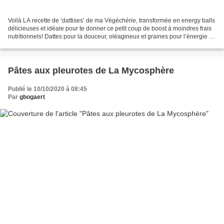
Voilà LA recette de ‘dattises’ de ma Végéchérie, transformée en energy balls
délicieuses et idéale pour te donner ce petit coup de boost à moindres frais
nutritionnels! Dattes pour la douceur, oléagineux et graines pour l’énergie et
les bonnes graisses,...
Pâtes aux pleurotes de La Mycosphère
Publié le 10/10/2020 à 08:45
Par
gbogaert