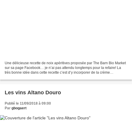
Une délicieuse recette de noix apéritives proposée par The Barn Bio Market
sur sa page Facebook… je n’ai pas attendu longtemps pour la refaire! La
très bonne idée dans cette recette c’est d’y incorporer de la crème
d’amandes pour former une fine croûte...
Les vins Altano Douro
Publié le 11/09/2018 à 09:00
Par
gbogaert