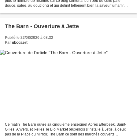
plus le nombre de recettes sur ce blog contenant un peu de cette pâte
douce, salée, au goût long et qui définit tellement bien la saveur 'umami'
chère à la cuisine japonaise…...
The Barn - Ouverture à Jette
Publié le 22/08/2020 à 08:32
Par
gbogaert
Ce matin The Barn ouvre sa cinquième enseigne! Après Etterbeek, Saint-
Gilles, Anvers, et Ixelles, le Bio Market bruxellois s’installe à Jette, à deux
pas de la Place du Mirroir. The Barn ce sont des marchés couverts