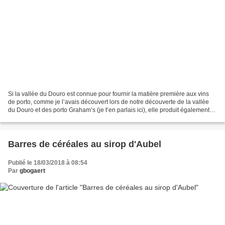
Si la vallée du Douro est connue pour fournir la matière première aux vins
de porto, comme je l’avais découvert lors de notre découverte de la vallée
du Douro et des porto Graham’s (je t’en parlais ici), elle produit également
de très bons vins non mutés!...
Barres de céréales au sirop d'Aubel
Publié le 18/03/2018 à 08:54
Par
gbogaert