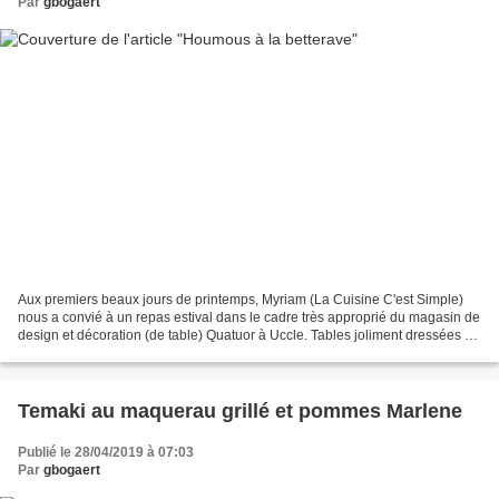
Par
gbogaert
Aux premiers beaux jours de printemps, Myriam (La Cuisine C'est Simple)
nous a convié à un repas estival dans le cadre très approprié du magasin de
design et décoration (de table) Quatuor à Uccle. Tables joliment dressées au
milieu du show-room qui rappelle...
Temaki au maquerau grillé et pommes Marlene
Publié le 28/04/2019 à 07:03
Par
gbogaert