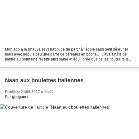
Mon ado a la (mauvaise?) habitude de partir à l’école sans petit déjeuner
mais avec depuis peu une barre de céréales en poche… J’avais hâte de
mettre au point une recette plus saine et équilibrée que celles ‘toutes faites’
du commerce. Je suis parti d’un...
Naan aux boulettes italiennes
Publié le 21/05/2017 à 11:04
Par
gbogaert