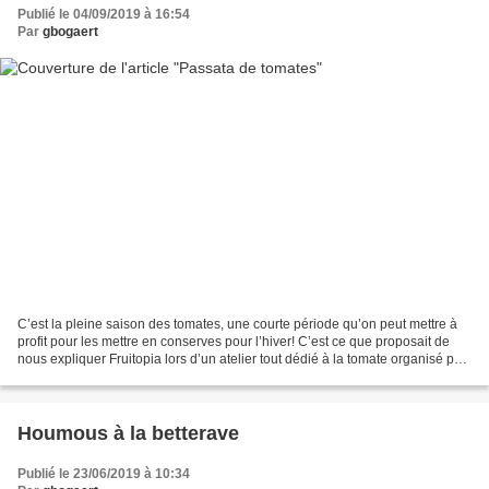
Publié le 04/09/2019 à 16:54
Par
gbogaert
C’est la pleine saison des tomates, une courte période qu’on peut mettre à
profit pour les mettre en conserves pour l’hiver! C’est ce que proposait de
nous expliquer Fruitopia lors d’un atelier tout dédié à la tomate organisé par
les épiceries bio Färm...
Houmous à la betterave
Publié le 23/06/2019 à 10:34