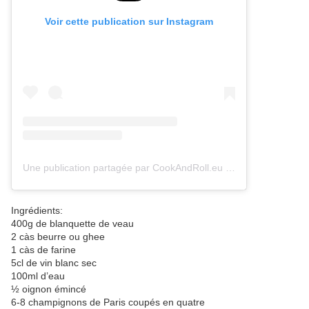
Voir cette publication sur Instagram
Une publication partagée par CookAndRoll.eu - Food blog (@gregcookandroll)
Ingrédients:
400g de blanquette de veau
2 càs beurre ou ghee
1 càs de farine
5cl de vin blanc sec
100ml d’eau
½ oignon émincé
6-8 champignons de Paris coupés en quatre