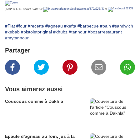
,
SUIS et LIKE Cook’n’Roll sur
et
#Plat
#four
#recette
#agneau
#kefta
#barbecue
#pain
#sandwich
#kebab
#pistoletoriginal
#khubz
#tannour
#bozarrestaurant
#mytannour
Partager
Vous aimerez aussi
Couscous comme à Dakhla
Epaule d'agneau au foin, jus à la