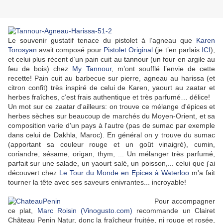
Le souvenir gustatif tenace du pistolet à l’agneau que
Karen
Torosyan
avait composé pour
Pistolet Original
(je t’en parlais
ICI
),
et celui plus récent d’un pain cuit au tannour (un four en argile au
feu de bois) chez
My Tannour
, m’ont soufflé l’envie de cette
recette! Pain cuit au barbecue sur pierre, agneau au harissa (et
citron confit)
très inspiré de celui de Karen
, yaourt au zaatar et
herbes fraîches, c’est frais authentique et très parfumé… délice!
Un mot sur ce zaatar d'ailleurs: on trouve ce mélange d'épices et
herbes sèches sur beaucoup de marchés du Moyen-Orient, et sa
composition varie d'un pays à l'autre (pas de sumac par exemple
dans celui de Dakhla, Maroc). En général on y trouve du sumac
(apportant sa couleur rouge et un goût vinaigré), cumin,
coriandre, sésame, origan, thym, ... Un mélanger très parfumé,
parfait sur une salade, un yaourt salé, un poisson,... celui que j'ai
découvert chez
Le Tour du Monde en Epices à Waterloo
m'a fait
tourner la tête avec ses saveurs enivrantes... incroyable!
Pour accompagner
ce plat,
Marc Roisin (Vinogusto.com)
recommande un Clairet
Château Penin Natur, donc la fraîcheur fruitée, ni rouge et rosée,