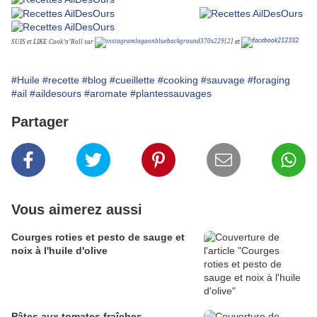
SUIS et LIKE Cook’n’Roll sur
et
#Huile
#recette
#blog
#cueillette
#cooking
#sauvage
#foraging
#ail
#aildesours
#aromate
#plantessauvages
Partager
Vous aimerez aussi
Courges roties et pesto de sauge et
noix à l'huile d'olive
Pâtes aux tomates fraîches