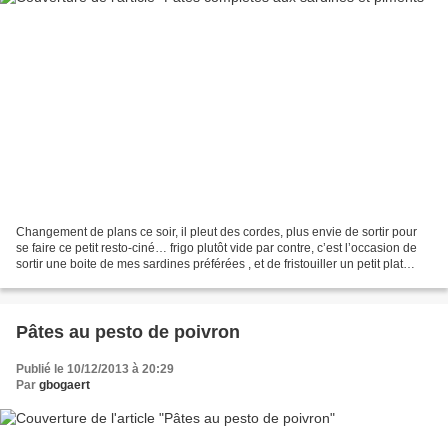
Changement de plans ce soir, il pleut des cordes, plus envie de sortir pour
se faire ce petit resto-ciné… frigo plutôt vide par contre, c’est l’occasion de
sortir une boite de mes sardines préférées , et de fristouiller un petit plat
gourmand en un rien...
Pâtes au pesto de poivron
Publié le 10/12/2013 à 20:29
Par
gbogaert