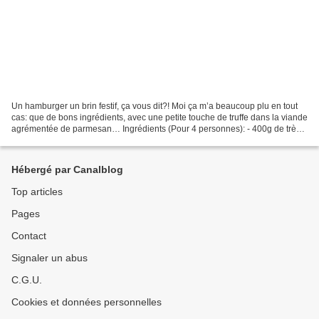
Un hamburger un brin festif, ça vous dit?! Moi ça m’a beaucoup plu en tout
cas: que de bons ingrédients, avec une petite touche de truffe dans la viande
agrémentée de parmesan… Ingrédients (Pour 4 personnes): - 400g de très
bon boeuf haché - 2 càc d'huile...
Hébergé par Canalblog
Top articles
Pages
Contact
Signaler un abus
C.G.U.
Cookies et données personnelles