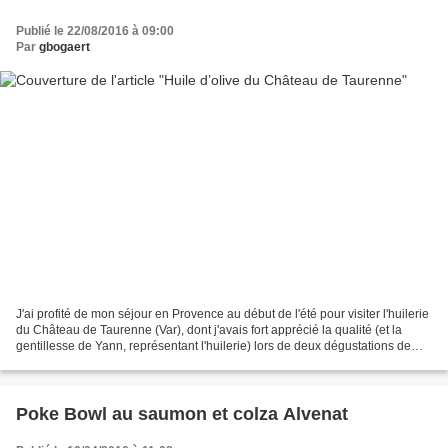
Publié le 22/08/2016 à 09:00
Par
gbogaert
J'ai profité de mon séjour en Provence au début de l'été pour visiter l'huilerie
du Château de Taurenne (Var), dont j'avais fort apprécié la qualité (et la
gentillesse de Yann, représentant l'huilerie) lors de deux dégustations de
producteurs chez Rob!...
Poke Bowl au saumon et colza Alvenat