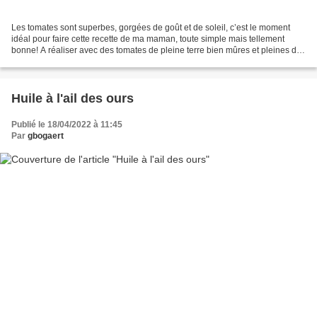
Les tomates sont superbes, gorgées de goût et de soleil, c’est le moment
idéal pour faire cette recette de ma maman, toute simple mais tellement
bonne! A réaliser avec des tomates de pleine terre bien mûres et pleines de
goût, herbes fraîches et une très...
Huile à l'ail des ours
Publié le 18/04/2022 à 11:45
Par
gbogaert