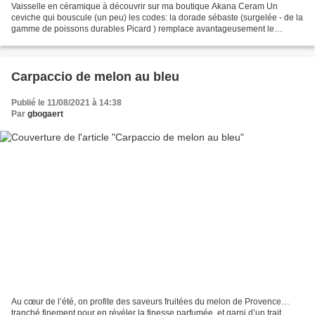
Vaisselle en céramique à découvrir sur ma boutique Akana Ceram Un
ceviche qui bouscule (un peu) les codes: la dorade sébaste (surgelée - de la
gamme de poissons durables Picard ) remplace avantageusement le
cabillaud ou le loup dans cette recette, et...
Carpaccio de melon au bleu
Publié le 11/08/2021 à 14:38
Par
gbogaert
Au cœur de l’été, on profite des saveurs fruitées du melon de Provence…
tranché finement pour en révéler la finesse parfumée, et garni d’un trait