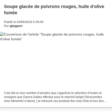
Soupe glacée de poivrons rouges, huile d'olive
fumée
Publié le 04/06/2018 à 09:00
Par
gbogaert
Cela fait un bon nombre d’années que j’apprécie la sélection d’huiles et
vinaigres que Danna Gallez effectue pour le marché belge! Découvertes
chez Mmmmh! d’abord, j’ai retrouvé ces produits fins chez Rob et lors des
dégustations que Danna organise. Parmi...