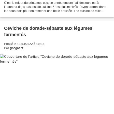
C’est le retour du printemps et cette année encore l’ail des ours est à
l’honneur dans pas mal de cuisines! Les plus motivés s’aventureront dans
les sous-bois pour en ramener une belle brassée. Il se cuisine de mille
façon; cette année c’est un atelier...
Ceviche de dorade-sébaste aux légumes
fermentés
Publié le 13/03/2022 à 10:32
Par
gbogaert