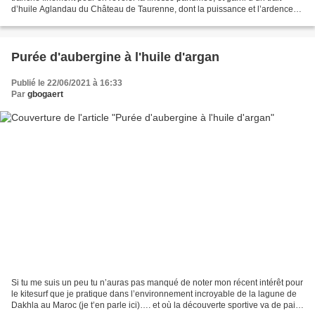
d’huile Aglandau du Château de Taurenne, dont la puissance et l’ardence
se marient à merveille avec le melon...
Purée d'aubergine à l'huile d'argan
Publié le 22/06/2021 à 16:33
Par
gbogaert
Si tu me suis un peu tu n’auras pas manqué de noter mon récent intérêt pour
le kitesurf que je pratique dans l’environnement incroyable de la lagune de
Dakhla au Maroc (je t’en parle ici)…. et où la découverte sportive va de pair