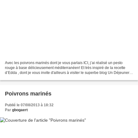
Avec les poivrons marinés dont je vous parlais ICI, j’ai réalisé un pesto
rouge à base délicieusement méditerranéen! Et très inspiré de la recette
d’Edda , dont je vous invite d'ailleurs à visiter le superbe blog Un Déjeuner
De Soleil , une référence...
Poivrons marinés
Publié le 07/08/2013 à 18:32
Par
gbogaert