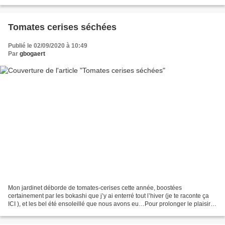
avec celle de la délicieuse...
Tomates cerises séchées
Publié le 02/09/2020 à 10:49
Par
gbogaert
Mon jardinet déborde de tomates-cerises cette année, boostées
certainement par les bokashi que j’y ai enterré tout l’hiver (je te raconte ça
ICI ), et les bel été ensoleillé que nous avons eu…Pour prolonger le plaisir
de profiter de leur saveur plus tard...