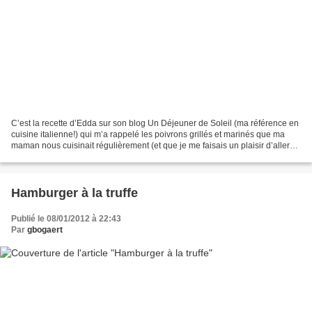
C’est la recette d’Edda sur son blog Un Déjeuner de Soleil (ma référence en
cuisine italienne!) qui m’a rappelé les poivrons grillés et marinés que ma
maman nous cuisinait régulièrement (et que je me faisais un plaisir d’aller
piquer dans le frigo!)....
Hamburger à la truffe
Publié le 08/01/2012 à 22:43
Par
gbogaert