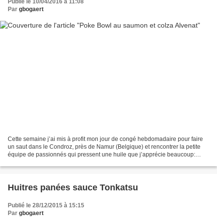
Publié le 10/04/2016 à 11:08
Par
gbogaert
Cette semaine j’ai mis à profit mon jour de congé hebdomadaire pour faire
un saut dans le Condroz, près de Namur (Belgique) et rencontrer la petite
équipe de passionnés qui pressent une huile que j’apprécie beaucoup:
l’huile de colza Alvenat . Manu Lange...
Huitres panées sauce Tonkatsu
Publié le 28/12/2015 à 15:15
Par
gbogaert