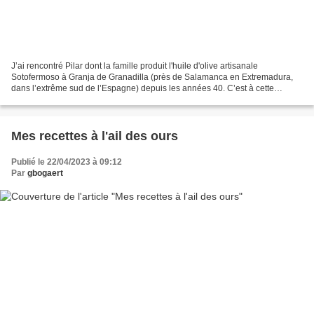
J’ai rencontré Pilar dont la famille produit l'huile d'olive artisanale
Sotofermoso à Granja de Granadilla (près de Salamanca en Extremadura,
dans l’extrême sud de l’Espagne) depuis les années 40. C’est à cette
époque que le grand-père de Pilar et Saleta...
Mes recettes à l'ail des ours
Publié le 22/04/2023 à 09:12
Par
gbogaert