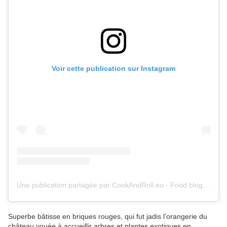
Voir cette publication sur Instagram
Une publication partagée par CookAndRoll.eu - Food blog (@gregcookandroll)
Superbe bâtisse en briques rouges, qui fut jadis l’orangerie du
château vouée à accueillir arbres et plantes exotiques en