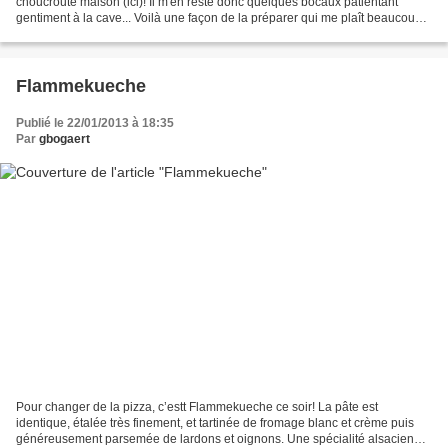
choucroute maison (ici)! Il m'en reste donc quelques bocaux patientant
gentiment à la cave... Voilà une façon de la préparer qui me plaît beaucoup:
mijotée au champagne de vignerons...
Flammekueche
Publié le 22/01/2013 à 18:35
Par
gbogaert
Pour changer de la pizza, c’estt Flammekueche ce soir! La pâte est
identique, étalée très finement, et tartinée de fromage blanc et crème puis
généreusement parsemée de lardons et oignons. Une spécialité alsacienne