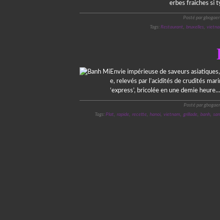
erbes fraiches si 
Posté par gbogaer
Tags:
Restaurant
,
bruxelles
,
vietn
Envie impérieuse de saveurs asiatiques, 
e, relevés par l’acidités de crudités m
‘express’, bricolée en une demie heure...
Posté par gbogaer
Tags:
Plat
,
rapide
,
recette
,
hanoi
,
vietnam
,
grillade
,
banh
,
sa