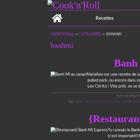
Home
Recettes
COOK'N'ROLL
>
CATEGORIES
>
BANHMI
banhmi
Banh 
Variation sur une recette de s
pulled pork, ou encore dans ce
Lee Chi Ko ! Vite prêt, on se 
Posté par gbogaer
Tags:
rapide
,
canard
,
Gourmand
,
recette
,
vietnam
,
ban
{Restauran
Tu connais le Ban
(c’est important!) 