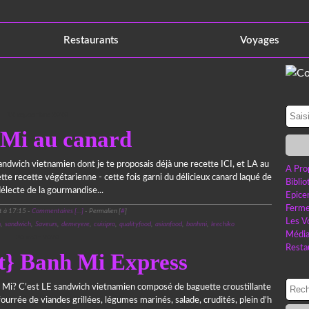
Restaurants
Voyages
12 septembre 2020
Mi au canard
andwich vietnamien dont je te proposais déjà une recette ICI, et LA au
A Pro
tte recette végétarienne - cette fois garni du délicieux canard laqué de
Bibli
délecte de la gourmandise...
Epice
Ferme
t à 17:15 -
Commentaires [
…
]
- Permalien [
#
]
Les V
h
,
sandwich
,
Saveurs
,
demeyere
,
cuisipro
,
qualityfood
,
asianfood
,
banhmi
,
leechiko
Médi
30 août 2020
Resta
t} Banh Mi Express
h Mi? C’est LE sandwich vietnamien composé de baguette croustillante
fourrée de viandes grillées, légumes marinés, salade, crudités, plein d’h