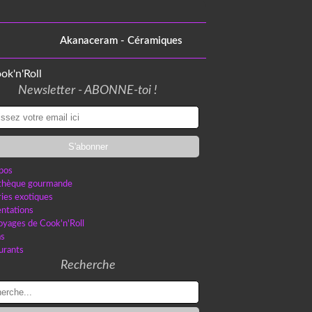
Akanaceram - Céramiques
Newsletter - ABONNE-toi !
pos
othèque gourmande
ries exotiques
ntations
oyages de Cook'n'Roll
as
urants
Recherche