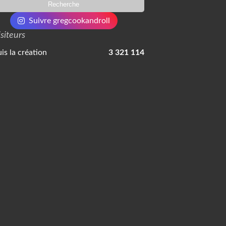
Suivre gregcookandroll
isiteurs
is la création
3 321 114