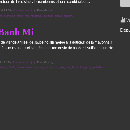
typique de la cuisine vietnamienne, et une combinaison...
t à 15:36 -
Commentaires [
…
]
- Permalien [
#
]
am
,
sandwich
,
lunch
,
pho
,
foodtruck
,
tropbon
,
bobun
,
banhmi
V
7 avril 2020
Banh Mi
Depu
de viande grillée, de sauce hoisin mêlée à la douceur de la mayonnais
arinées minute… bref une énoooorme envie de banh mi!Voilà ma recette
t à 16:16 -
Commentaires [
…
]
- Permalien [
#
]
ndwich
,
facile
,
hoisin
,
homemade
,
baguette
,
lunch
,
tropbon
,
banhmi
,
express
,
paindemie