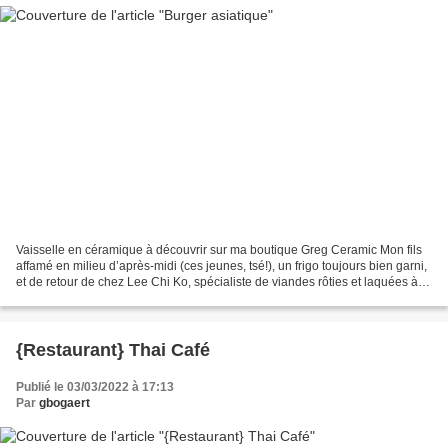
Vaisselle en céramique à découvrir sur ma boutique Greg Ceramic Mon fils
affamé en milieu d’après-midi (ces jeunes, tsé!), un frigo toujours bien garni,
et de retour de chez Lee Chi Ko, spécialiste de viandes rôties et laquées à
Bruxelles (je t’en parle...
{Restaurant} Thai Café
Publié le 03/03/2022 à 17:13
Par
gbogaert