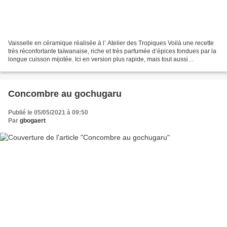
Vaisselle en céramique réalisée à l’ Atelier des Tropiques Voilà une recette
très réconfortante taïwanaise, riche et très parfumée d’épices fondues par la
longue cuisson mijotée. Ici en version plus rapide, mais tout aussi
savoureuse, grâce à ma casserole...
Concombre au gochugaru
Publié le 05/05/2021 à 09:50
Par
gbogaert