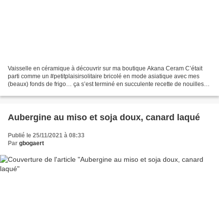
Vaisselle en céramique à découvrir sur ma boutique Akana Ceram C’était
parti comme un #petitplaisirsolitaire bricolé en mode asiatique avec mes
(beaux) fonds de frigo… ça s’est terminé en succulente recette de nouilles
chinoises ‘mi’ au boeuf et edamame...
Aubergine au miso et soja doux, canard laqué
Publié le 25/11/2021 à 08:33
Par
gbogaert