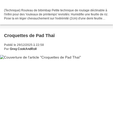
{Technique} Rouleau de bibimbap Petite technique de roulage déclinable à
l'infini pour des 'rouleaux de printemps' revisités: Humidifie une feuille de riz.
Pose la en léger chevauchement sur l'extrémité (2cm) d'une demi feuille
d'algue nori. Garnis le...
Croquettes de Pad Thaï
Publié le 29/12/2025 à 22:58
Par
Greg CookAndRoll