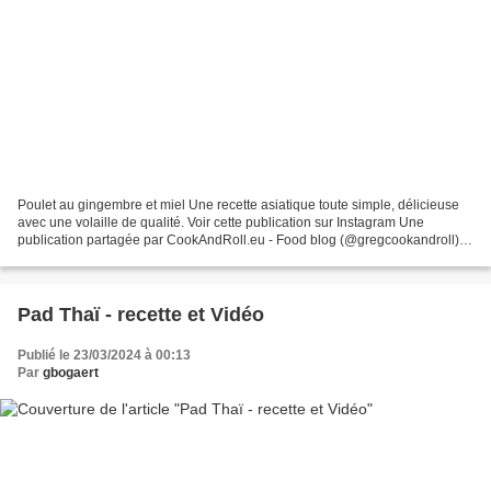
Poulet au gingembre et miel Une recette asiatique toute simple, délicieuse
avec une volaille de qualité. Voir cette publication sur Instagram Une
publication partagée par CookAndRoll.eu - Food blog (@gregcookandroll)
Ingrédients (pour 2-3 personnes):...
Pad Thaï - recette et Vidéo
Publié le 23/03/2024 à 00:13
Par
gbogaert