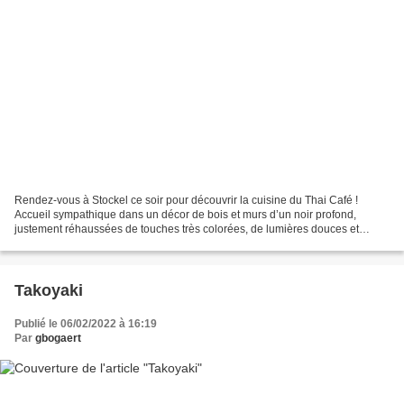
Rendez-vous à Stockel ce soir pour découvrir la cuisine du Thai Café !
Accueil sympathique dans un décor de bois et murs d’un noir profond,
justement réhaussées de touches très colorées, de lumières douces et
chaleureuse, donnant au lieu une atmosphère...
Takoyaki
Publié le 06/02/2022 à 16:19
Par
gbogaert