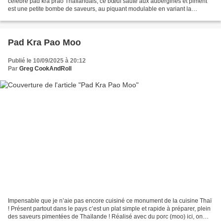
célèbre pad kra prao Thaïlandais, ce bœuf sauté aux aubergines et piment
est une petite bombe de saveurs, au piquant modulable en variant la
quantité et le type de piment! Ingrédients...
Pad Kra Pao Moo
Publié le 10/09/2025 à 20:12
Par
Greg CookAndRoll
Impensable que je n’aie pas encore cuisiné ce monument de la cuisine Thaï
! Présent partout dans le pays c’est un plat simple et rapide à préparer, plein
des saveurs pimentées de Thaïlande ! Réalisé avec du porc (moo) ici, on