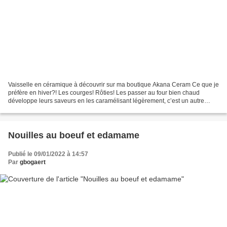
Vaisselle en céramique à découvrir sur ma boutique Akana Ceram Ce que je
préfère en hiver?! Les courges! Rôties! Les passer au four bien chaud
développe leurs saveurs en les caramélisant légèrement, c’est un autre
légume, des saveurs incroyables! Rajoute...
Nouilles au boeuf et edamame
Publié le 09/01/2022 à 14:57
Par
gbogaert