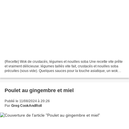
{Recette} Wok de crustacés, légumes et nouilles soba Une recette vite prête
et vraiment délicieuse: légumes taillés vite fait, crustacés et nouilles soba
précuites (sous vide). Quelques sauces pour la touche asiatique, un wok
bien chaud et c’est prêt...
Poulet au gingembre et miel
Publié le 11/08/2024 à 20:26
Par
Greg CookAndRoll