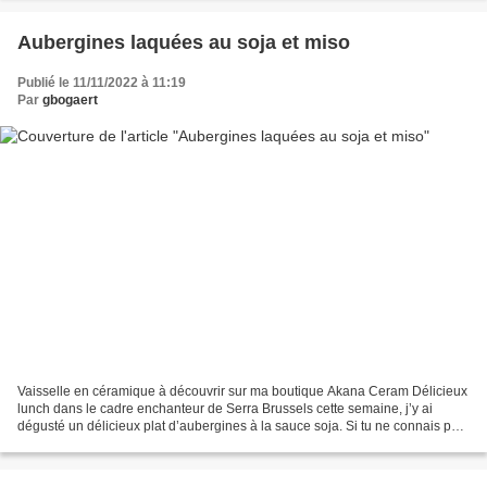
Aubergines laquées au soja et miso
Publié le 11/11/2022 à 11:19
Par
gbogaert
Vaisselle en céramique à découvrir sur ma boutique Akana Ceram Délicieux
lunch dans le cadre enchanteur de Serra Brussels cette semaine, j’y ai
dégusté un délicieux plat d’aubergines à la sauce soja. Si tu ne connais pas
Serra Brussels je te le reommande...