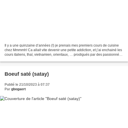
Il y a une quinzaine d’années (!) je prenais mes premiers cours de cuisine
chez Mmmmh! Ca allait vite devenir une petite addiction, et j’ai enchainé les
cours italiens, thaï, vietnamien, orientaux, … prodigués par des passionnés,
amateurs éclairés ou...
Boeuf saté (satay)
Publié le 21/10/2023 à 07:37
Par
gbogaert