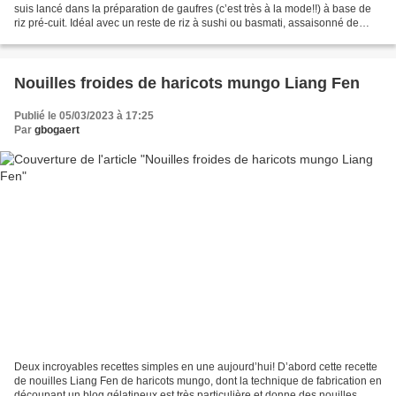
suis lancé dans la préparation de gaufres (c’est très à la mode!!) à base de
riz pré-cuit. Idéal avec un reste de riz à sushi ou basmati, assaisonné de
vinaigre de riz et d’oignons...
Nouilles froides de haricots mungo Liang Fen
Publié le 05/03/2023 à 17:25
Par
gbogaert
Deux incroyables recettes simples en une aujourd’hui! D’abord cette recette
de nouilles Liang Fen de haricots mungo, dont la technique de fabrication en
découpant un blog gélatineux est très particulière et donne des nouilles