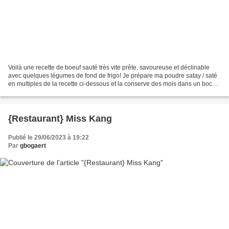
Voilà une recette de boeuf sauté très vite prête, savoureuse et déclinable
avec quelques légumes de fond de frigo! Je prépare ma poudre satay / saté
en multiples de la recette ci-dessous et la conserve des mois dans un bocal
hermétique. Ingrédients (par...
{Restaurant} Miss Kang
Publié le 29/06/2023 à 19:22
Par
gbogaert