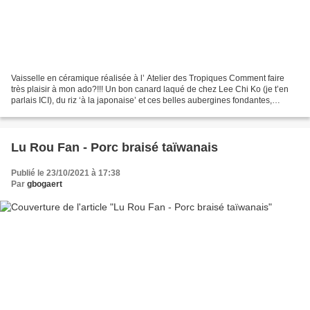
Vaisselle en céramique réalisée à l’ Atelier des Tropiques Comment faire
très plaisir à mon ado?!!! Un bon canard laqué de chez Lee Chi Ko (je t’en
parlais ICI), du riz ‘à la japonaise’ et ces belles aubergines fondantes,
parfumées au miso et sauce soja...
Lu Rou Fan - Porc braisé taïwanais
Publié le 23/10/2021 à 17:38
Par
gbogaert