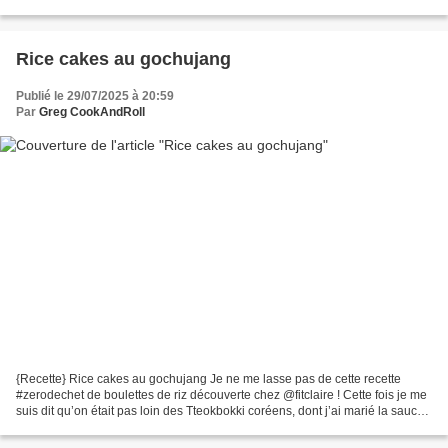
peut facilement le décliner...
Rice cakes au gochujang
Publié le 29/07/2025 à 20:59
Par
Greg CookAndRoll
{Recette} Rice cakes au gochujang Je ne me lasse pas de cette recette
#zerodechet de boulettes de riz découverte chez @fitclaire ! Cette fois je me
suis dit qu’on était pas loin des Tteokbokki coréens, dont j’ai marié la sauce
bien relevée au piment coréen...