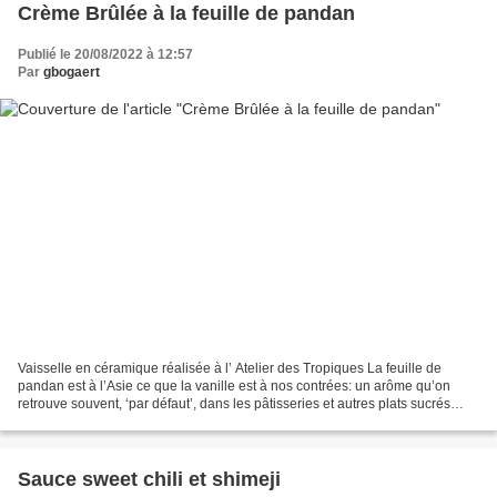
Crème Brûlée à la feuille de pandan
Publié le 20/08/2022 à 12:57
Par
gbogaert
Vaisselle en céramique réalisée à l’ Atelier des Tropiques La feuille de
pandan est à l’Asie ce que la vanille est à nos contrées: un arôme qu’on
retrouve souvent, ‘par défaut’, dans les pâtisseries et autres plats sucrés
comme salés. C’est une saveur...
Sauce sweet chili et shimeji