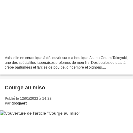
Vaisselle en céramique à découvrir sur ma boutique Akana Ceram Takoyaki,
une des spécialités japonaises préférées de mon fils. Des boules de pâte à
crêpe parfumées et farcies de poulpe, gingembre et oignons,
généreusement garnies de sauce mayonnaise et...
Courge au miso
Publié le 12/01/2022 à 14:28
Par
gbogaert