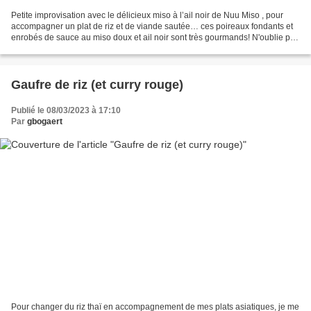
Petite improvisation avec le délicieux miso à l’ail noir de Nuu Miso , pour
accompagner un plat de riz et de viande sautée… ces poireaux fondants et
enrobés de sauce au miso doux et ail noir sont très gourmands! N'oublie pas
de mettre un pouce ET de t'abonner...
Gaufre de riz (et curry rouge)
Publié le 08/03/2023 à 17:10
Par
gbogaert
Pour changer du riz thaï en accompagnement de mes plats asiatiques, je me