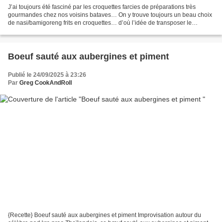
J’ai toujours été fasciné par les croquettes farcies de préparations très
gourmandes chez nos voisins bataves… On y trouve toujours un beau choix
de nasi/bamigoreng frits en croquettes… d’où l’idée de transposer le
concept en mode Thaï avec ces délicieuses...
Boeuf sauté aux aubergines et piment
Publié le 24/09/2025 à 23:26
Par
Greg CookAndRoll
{Recette} Boeuf sauté aux aubergines et piment Improvisation autour du