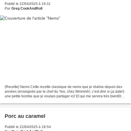
Publié le 22/04/2025 à 19:11
Par
Greg CookAndRoll
{Recette} Nems Cette recette classique de nems que je réalise depuis des
années (enseignée par le chef du Yen, chez Mmmmh!, c’est dire si ça date!)
une petite bombe que je voulais partager ici! Et qui me servira très bientôt
pour un ‘bo bun aux nems’...
Porc au caramel
Publié le 22/04/2025 à 18:54