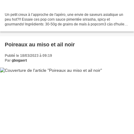
Un petit creux à l’approche de l'apéro, une envie de saveurs asiatique un
peu hot?!! Essaie ces pop corn sauce pimentée srirasha, spicy et
gourmands! Ingrédients: 30-50g de grains de maïs à popcorn3 càs d'huile
de cuisson2 càc de sauce Tuong Ot Srirasha...
Poireaux au miso et ail noir
Publié le 18/03/2023 à 09:19
Par
gbogaert