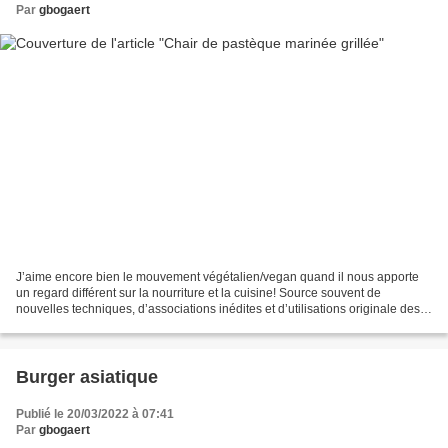
Par
gbogaert
J’aime encore bien le mouvement végétalien/vegan quand il nous apporte
un regard différent sur la nourriture et la cuisine! Source souvent de
nouvelles techniques, d’associations inédites et d’utilisations originale des
ingrédients! Comme ce ‘thon vegan’...
Burger asiatique
Publié le 20/03/2022 à 07:41
Par
gbogaert