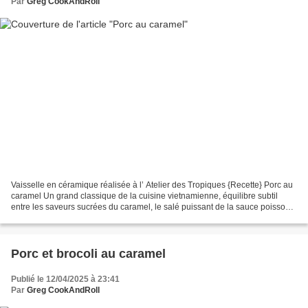
Par
Greg CookAndRoll
Vaisselle en céramique réalisée à l’ Atelier des Tropiques {Recette} Porc au
caramel Un grand classique de la cuisine vietnamienne, équilibre subtil
entre les saveurs sucrées du caramel, le salé puissant de la sauce poisson,
et le gras du porc… une petite...
Porc et brocoli au caramel
Publié le 12/04/2025 à 23:41
Par
Greg CookAndRoll