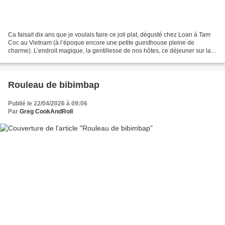
Ca faisait dix ans que je voulais faire ce joli plat, dégusté chez Loan à Tam
Coc au Vietnam (à l’époque encore une petite guesthouse pleine de
charme). L’endroit magique, la gentillesse de nos hôtes, ce déjeuner sur la
terrasse en bois, et puis ces superbes...
Rouleau de bibimbap
Publié le 22/04/2026 à 09:06
Par
Greg CookAndRoll