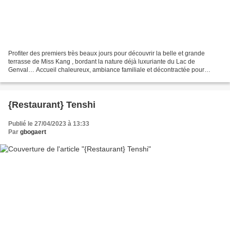
Profiter des premiers très beaux jours pour découvrir la belle et grande
terrasse de Miss Kang , bordant la nature déjà luxuriante du Lac de
Genval… Accueil chaleureux, ambiance familiale et décontractée pour
s’installer en bord d’eau, terrasse en bois...
{Restaurant} Tenshi
Publié le 27/04/2023 à 13:33
Par
gbogaert