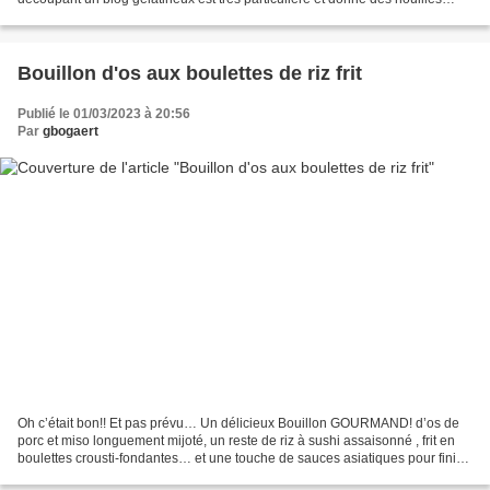
(sans gluten!) légères, au...
Bouillon d'os aux boulettes de riz frit
Publié le 01/03/2023 à 20:56
Par
gbogaert
Oh c’était bon!! Et pas prévu… Un délicieux Bouillon GOURMAND! d’os de
porc et miso longuement mijoté, un reste de riz à sushi assaisonné , frit en
boulettes crousti-fondantes… et une touche de sauces asiatiques pour finir
de rendre ce plat tout simplement...