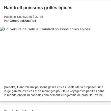
Handroll poissons grillés épicés
Publié le 13/06/2025 à 22:36
Par
Greg CookAndRoll
{Recette} Handroll aux poissons grillés épicés Santa Maria proposent une
large gamme d’épices et de mélanges pour faire voyager tes papilles dans
le monde entier! Tu connais certainement leur gamme de produits Tex Mex,
celle d’épices s’envole au quatre...