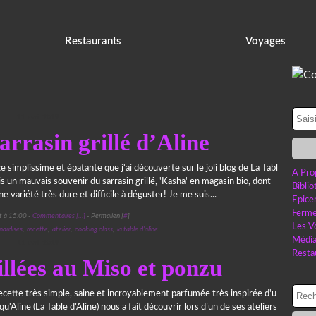
Restaurants
Voyages
11 avril 2019
rrasin grillé d’Aline
e simplissime et épatante que j'ai découverte sur le joli blog de La Tabl
A Pro
ais un mauvais souvenir du sarrasin grillé, 'Kasha' en magasin bio, dont
Bibli
ne variété très dure et difficile à déguster! Je me suis...
Epice
Ferme
t à 15:00 -
Commentaires [
…
]
- Permalien [
#
]
Les V
nardises
,
recette
,
atelier
,
cooking class
,
la table d'aline
Médi
11 avril 2019
Resta
llées au Miso et ponzu
ecette très simple, saine et incroyablement parfumée très inspirée d'u
qu'Aline (La Table d’Aline) nous a fait découvrir lors d’un de ses ateliers