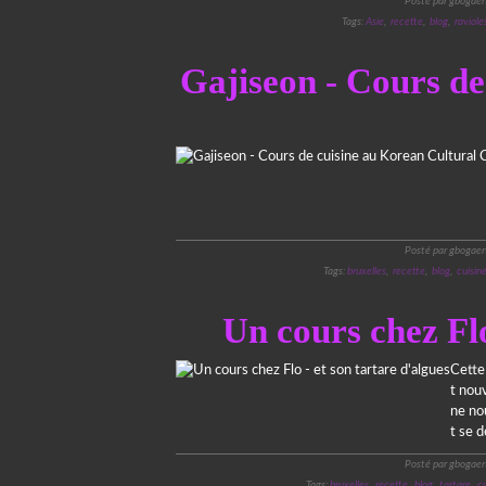
Posté par gbogaer
Tags:
Asie
,
recette
,
blog
,
raviole
Gajiseon - Cours de
Posté par gbogaer
Tags:
bruxelles
,
recette
,
blog
,
cuisin
Un cours chez Flo
Cette 
t nouv
ne nou
t se 
Posté par gbogaer
Tags:
bruxelles
,
recette
,
blog
,
tartare
,
cu