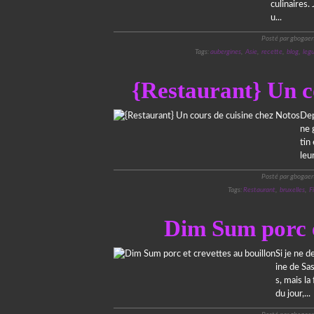
culinaires.
u...
Posté par gbogaer
Tags:
aubergines
,
Asie
,
recette
,
blog
,
leg
{Restaurant} Un c
Dep
ne 
tin
leu
Posté par gbogaer
Tags:
Restaurant
,
bruxelles
,
Fi
Dim Sum porc e
Si je ne d
ine de Sa
s, mais la
du jour,...