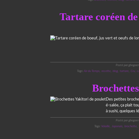
Tartare coréen de 
Posté par gbogaer
Tags:
Air du Temps
,
recette
,
blog
,
tartare
,
Cru
,
c
Brochettes
Des petites broche
é-salée, ça plait t
à sushi, quelques l
Posté par gbogaer
Tags:
Volaille
,
Japonais
,
brochette
,