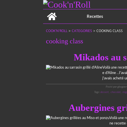
Home
Recettes
COOK'N'ROLL
>
CATEGORIES
>
COOKING CLASS
cooking class
Mikados au sa
Voilà une recett
e d'Aline . J'av
j'avais acheté u
Posté par gbogaer
Tags:
dessert
,
chocolat
,
mig
Aubergines gri
Voilà une r
ne recette 