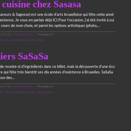
 cuisine chez Sasasa
Saveurs & Sagesse) est une école d'arts bruxelloise qui fête cette anné
istence. Je vous en parlais déjà ICI.Pour l'occasion, j'ai été invité à sui
 cours de mon choix, et parmi les options artistiques (photo,...
t à 11:11 -
Commentaires [
…
]
- Permalien [
#
]
ne
,
arts
,
cooking class
,
ecole
,
sasasa
16 juillet 2015
liers SaSaSa
e recette ni d’ingrédients dans ce billet, mais la découverte d’une éco
tre qui fête très bientôt ses dix années d’existence à Bruxelles. SaSaSa
ose des...
t à 17:14 -
Commentaires [
…
]
- Permalien [
#
]
ine
,
arts
,
cooking class
,
ecole
,
sasasa
,
yoga
ortail Canalblog
Top articles
Contact
Signaler un abus
C.G.U.
Cookies et d