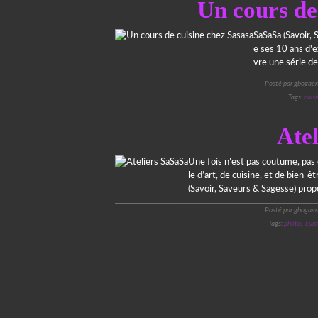
Un cours de
SaSaSa (Savoir, 
e ses 10 ans d'ex
vre une série de
Posté par gbogaer
Tags:
cuisi
Ate
Une fois n’est pas coutume, pas d
le d’art, de cuisine, et de bien-ê
(Savoir, Saveurs & Sagesse) prop
Posté par gbogaer
Tags:
photo
,
cuis
Voir le profil de
Greg CookAndRoll
sur le p