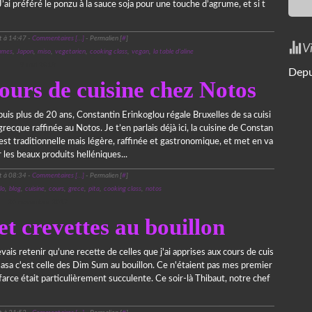
 J’ai préféré le ponzu à la sauce soja pour une touche d’agrume, et si t
t à 14:47 -
Commentaires [
…
]
- Permalien [
#
]
V
umes
,
Japon
,
miso
,
vegetarien
,
cooking class
,
vegan
,
la table d'aline
9 mai 2018
Depu
ours de cuisine chez Notos
uis plus de 20 ans, Constantin Erinkoglou régale Bruxelles de sa cuisi
grecque raffinée au Notos. Je t’en parlais déjà ici, la cuisine de Constan
 est traditionnelle mais légère, raffinée et gastronomique, et met en va
r les beaux produits helléniques...
t à 08:34 -
Commentaires [
…
]
- Permalien [
#
]
lo
,
blog
,
cuisine
,
cours
,
grece
,
pita
,
cooking class
,
notos
20 novembre 2017
t crevettes au bouillon
evais retenir qu'une recette de celles que j'ai apprises aux cours de cuis
sasa c'est celle des Dim Sum au bouillon. Ce n'étaient pas mes premier
 farce était particulièrement succulente. Ce soir-là Thibaut, notre chef