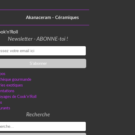
Akanaceram - Céramiques
Newsletter - ABONNE-toi !
pos
othèque gourmande
ries exotiques
ntations
oyages de Cook'n'Roll
as
urants
Recherche