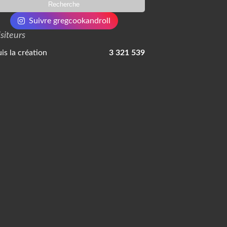
Suivre gregcookandroll
isiteurs
is la création
3 321 539