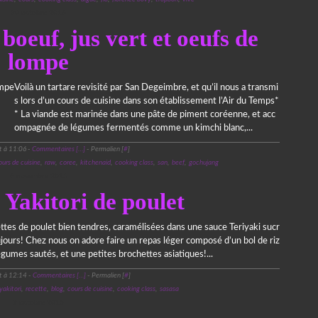
30 octobre 2016
boeuf, jus vert et oeufs de
lompe
Voilà un tartare revisité par San Degeimbre, et qu’il nous a transmi
s lors d’un cours de cuisine dans son établissement l’Air du Temps*
* La viande est marinée dans une pâte de piment coréenne, et acc
ompagnée de légumes fermentés comme un kimchi blanc,...
t à 11:06 -
Commentaires [
…
]
- Permalien [
#
]
ours de cuisine
,
raw
,
coree
,
kitchenaid
,
cooking class
,
san
,
beef
,
gochujang
6 novembre 2015
 Yakitori de poulet
ttes de poulet bien tendres, caramélisées dans une sauce Teriyaki sucr
oujours! Chez nous on adore faire un repas léger composé d’un bol de riz
égumes sautés, et une petites brochettes asiatiques!...
t à 12:14 -
Commentaires [
…
]
- Permalien [
#
]
yakitori
,
recette
,
blog
,
cours de cuisine
,
cooking class
,
sasasa
9 octobre 2015