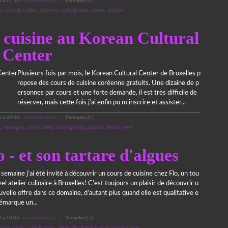
t à 21:53 -
Commentaires [
…
]
- Permalien [
#
]
s
,
cours de cuisine
,
dim sum
,
cooking class
,
sasasa
,
wonton
21 octobre 2017
 cuisine au Korean Cultural
Center
Plusieurs fois par mois, le Korean Cultural Center de Bruxelles p
ropose des cours de cuisine coréenne gratuits. Une dizaine de p
ersonnes par cours et une forte demande, il est très difficile de
réserver, mais cette fois j’ai enfin pu m’inscrire et assister...
t à 09:00 -
Commentaires [
…
]
- Permalien [
#
]
e
,
Aubergine
,
cours
,
coree
,
cooking class
,
gajiseon
,
korea
,
royal
24 mars 2017
 - et son tartare d'algues
semaine j’ai été invité à découvrir un cours de cuisine chez Flo, un tou
el atelier culinaire à Bruxelles! C’est toujours un plaisir de découvrir u
velle offre dans ce domaine, d’autant plus quand elle est qualitative e
démarque un...
t à 10:06 -
Commentaires [
…
]
- Permalien [
#
]
isine
,
cours
,
cooking class
,
algue
,
flo
,
florence bovy
,
tropbon
,
vive