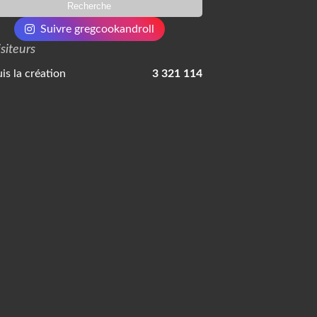
Suivre gregcookandroll
isiteurs
is la création
3 321 114