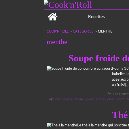
Home
Recettes
COOK'N'ROLL
>
CATEGORIES
>
MENTHE
menthe
Soupe froide 
Pour la 38
imbelle: L
acée aux c
au frais!),..
Posté par gbogaer
Tags:
Soupe
,
Belgique
,
Potage
,
Velouté
,
menthe
,
yaourt
,
recette
,
b
Thé
Le thé à la menthe qui ponctue 