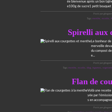
ée bienvenue après un bon tajine
e100g de sucre1 petit bouquet 
Posté par gbogaer
Tags:
menthe
,
recette
,
M
Spirelli aux
Le bonheur de c
merveille deva
du compost de 
e...
Posté par gbogaer
Tags:
menthe
,
recette
,
blog
,
legumes
,
vegetari
Flan de cou
Voilà une recette 
yée par l’émissio
s en accompagnem
Posté par gbogaer