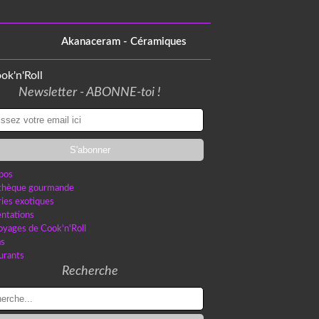
Akanaceram - Céramiques
Newsletter - ABONNE-toi !
pos
othèque gourmande
ries exotiques
ntations
oyages de Cook'n'Roll
as
urants
Recherche