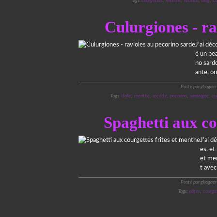
Tags:
courgettes
,
menthe
,
recette
,
blog
,
Co
Culurgiones - ra
J’ai déc
é un be
no sard
ante, on
Posté par gbogaer
Tags:
Italie
,
menthe
,
recette
,
pecorino
,
sardaigne
,
cu
Spaghetti aux co
J’ai d
es, et
et men
t avec
Posté par gbogaer
Tags:
pâtes
,
courge