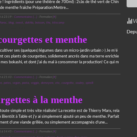
 ! Ingrédients (pour une théière de 700ml) : 2càs de thé vert de Chin
de menthe fraîche Préparation:Mettre...
t à 23:19 -
Commentaires [
…
]
- Permalien [
#
]
V
aroc
,
blog
,
sweet
,
dakhla
,
boisson
,
the
,
kitecamp
8 août 2019
Depu
 courgettes et menthe
ultiver ses (quelques) légumes dans un micro-jardin urbain :-) Je m’é
nt ces plants de courgettes, solidement ancrés dans ma terre enrichie
mes bokashi, et dont j’ai du mal à consommer la production! Ce qui m
t à 21:43 -
Commentaires [
…
]
- Permalien [
#
]
en
,
pates
,
vegan
,
pasta
,
veggie
,
demeyere
,
ete
,
courgette
,
soubry
,
spirelli
9 juillet 2013
rgettes à la menthe
toute simple et très vite réalisée! La recette est de Thierry Marx, rela
n Bientôt à Table et j’y ai simplement ajouté un peu de menthe. Parfait
ent d’une viande grillée, ou simplement accompagnés d’une...
t à 14:45 -
Commentaires [
…
]
- Permalien [
#
]