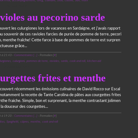
ok'n'roll
,
accompagnement
,
Greg
,
culinaire
,
food
,
cuisine
,
flan
,
marx
26 août 2012
violes au pecorino sarde
ouvert les culurgiones lors de vacances en Sardaigne, et j’avais rapport
au souvenir de ces ravioles farcies de purée de pomme de terre, pecori
o, menthe fraîche! Cette farce à base de pommes de terre est surpren
ctueuse grâce...
t à 21:43 -
Commentaires [
…
]
- Permalien [
#
]
lurgiones
,
culurgioni
,
pommes de terre
,
ravioles
,
sardo
,
cook and roll
,
kitchen aid
3 novembre 2011
urgettes frites et menthe
écouvert récemment les émissions culinaires de David Rocco sur Escal
 notamment la recette de Tante Carolina de pâtes aux courgettes frites
the fraiche. Simple, bon et surprenant, la menthe contrastant jolimen
 la douceur des courgettes...
t à 19:20 -
Commentaires [
…
]
- Permalien [
#
]
ttes
,
Spaghetti
,
câpres
,
menthe
,
cook and roll