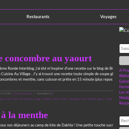
Restaurants
Voyages
25 juin 2020
de concombre au yaourt
ème Ronde Interblog, j’ai été m’inspirer d’une recette sur le blog de Br
A Pro
a Cuisine Au Village . J’y ai trouvé une recette toute simple de soupe gl
Bibli
oncombres et menthe, sans cuisson et prête en 15 minute (plus repos
Epice
.
Ferme
Les V
t à 10:00 -
Commentaires [
…
]
- Permalien [
#
]
Médi
log
,
Cook'n'roll
,
concombres
,
Greg
,
culinaire
,
food
,
ronde
,
interblog
,
cook and roll
,
glacé
,
froide
Resta
8 mars 2020
 à la menthe
tous nos déjeuners au camp de kite de Dakhla ! Une petite touche sucr