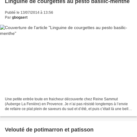
Linguine de courgettes au pesto basilic-menthe
Publié le 13/07/2014 à 13:56
Par
gbogaert
Une petite entrée toute en fraicheur découverte chez Reine Sammut
(Auberge La Fenière) en Provence. Je n’ai pas résisté longtemps à l’envie
de refaire ce plat plein de saveurs du sud et d’été, et puis c’était là une belle
occasion de jouer encore avec...
Velouté de potimarron et patisson