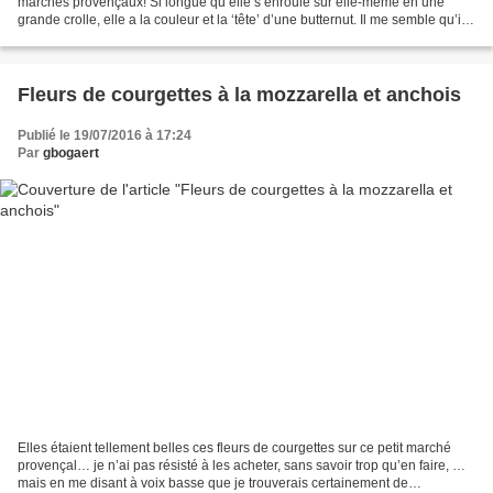
marchés provençaux! Si longue qu’elle s’enroule sur elle-même en une
grande crolle, elle a la couleur et la ‘tête’ d’une butternut. Il me semble qu’il
s’agit d’une courge longue de...
Fleurs de courgettes à la mozzarella et anchois
Publié le 19/07/2016 à 17:24
Par
gbogaert
Elles étaient tellement belles ces fleurs de courgettes sur ce petit marché
provençal… je n’ai pas résisté à les acheter, sans savoir trop qu’en faire, …
mais en me disant à voix basse que je trouverais certainement de