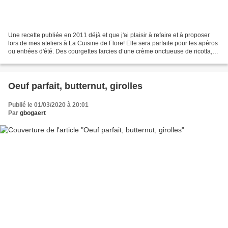
Une recette publiée en 2011 déjà et que j'ai plaisir à refaire et à proposer
lors de mes ateliers à La Cuisine de Flore! Elle sera parfaite pour tes apéros
ou entrées d'été. Des courgettes farcies d’une crème onctueuse de ricotta,
parmesan et pignons...
Oeuf parfait, butternut, girolles
Publié le 01/03/2020 à 20:01
Par
gbogaert