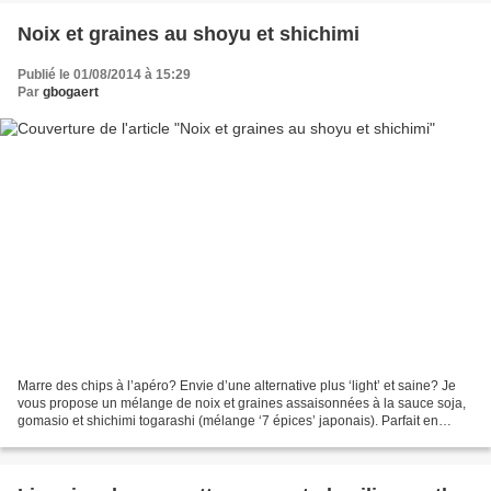
Noix et graines au shoyu et shichimi
Publié le 01/08/2014 à 15:29
Par
gbogaert
Marre des chips à l’apéro? Envie d’une alternative plus ‘light’ et saine? Je
vous propose un mélange de noix et graines assaisonnées à la sauce soja,
gomasio et shichimi togarashi (mélange ‘7 épices’ japonais). Parfait en
grignotage sain ou avec une bonne...