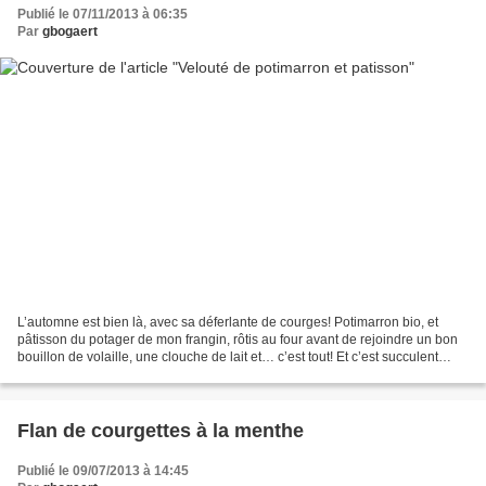
Publié le 07/11/2013 à 06:35
Par
gbogaert
L’automne est bien là, avec sa déferlante de courges! Potimarron bio, et
pâtisson du potager de mon frangin, rôtis au four avant de rejoindre un bon
bouillon de volaille, une clouche de lait et… c’est tout! Et c’est succulent
comme ça ;-) Ingrédients:...
Flan de courgettes à la menthe
Publié le 09/07/2013 à 14:45