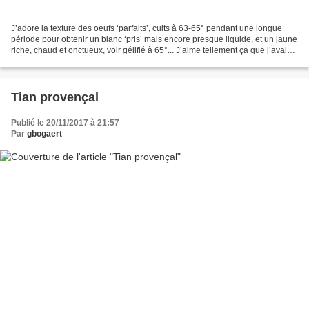
J’adore la texture des oeufs ‘parfaits’, cuits à 63-65° pendant une longue
période pour obtenir un blanc ‘pris’ mais encore presque liquide, et un jaune
riche, chaud et onctueux, voir gélifié à 65°... J’aime tellement ça que j’avais
investit dans un thermoplongeur...
Tian provençal
Publié le 20/11/2017 à 21:57
Par
gbogaert