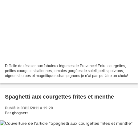
Difficile de résister aux fabuleux légumes de Provence! Entre courgettes,
petites courgettes italiennes, tomates gorgées de soleil, petits poivrons,
oignons bulbes et magnifiques champignons je n’ai pas pu faire un choix! Je
les ai donc tous farcis d’un...
Spaghetti aux courgettes frites et menthe
Publié le 03/11/2011 à 19:20
Par
gbogaert