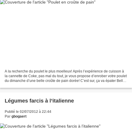
A la recherche du poulet le plus moelleux! Après l’expérience de cuisson à
la cannette de Coke, pas mal du tout, je vous propose d’enrober votre poulet
du dimanche d’une belle croûte de pain dorée! C’est sur, ça va épater Belle-
Maman, et en plus ce type...
Légumes farcis à l’italienne
Publié le 02/07/2012 à 22:44
Par
gbogaert