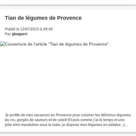
l’inspiration sur le blog ou dans...
Tian de légumes de Provence
Publié le 12/07/2015 à 09:40
Par
gbogaert
Je profite de mes vacances en Provence pour cuisiner les délicieux légumes
du cru, gorgés de saveurs et de soleil! Et puis comme j’ai le temps et une
jolie mini-mandoline sous la main, je dispose mes légumes en pétales :-)
Ingrédients (pour 6-8 personnes...