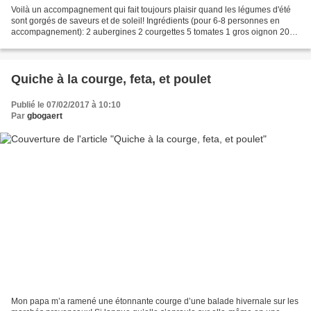
Voilà un accompagnement qui fait toujours plaisir quand les légumes d'été
sont gorgés de saveurs et de soleil! Ingrédients (pour 6-8 personnes en
accompagnement): 2 aubergines 2 courgettes 5 tomates 1 gros oignon 200g
de mozzarella (facultatif) 2 grosses...
Quiche à la courge, feta, et poulet
Publié le 07/02/2017 à 10:10
Par
gbogaert
Mon papa m’a ramené une étonnante courge d’une balade hivernale sur les