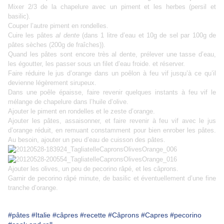
Mixer 2/3 de la chapelure avec un piment et les herbes (persil et
basilic).
Couper l’autre piment en rondelles.
Cuire les pâtes
al dente
(dans 1 litre d’eau et 10g de sel par 100g de
pâtes sèches (200g de fraîches)).
Quand les pâtes sont encore très al dente, prélever une tasse d’eau,
les égoutter, les passer sous un filet d’eau froide. et réserver.
Faire réduire le jus d’orange dans un poêlon à feu vif jusqu’à ce qu’il
devienne légèrement sirupeux.
Dans une poêle épaisse, faire revenir quelques instants à feu vif le
mélange de chapelure dans l’huile d’olive.
Ajouter le piment en rondelles et le zeste d’orange.
Ajouter les pâtes, assaisonner, et faire revenir à feu vif avec le jus
d’orange réduit, en remuant constamment pour bien enrober les pâtes.
Au besoin, ajouter un peu d’eau de cuisson des pâtes.
Ajouter les olives, un peu de pecorino râpé, et les câprons.
Garnir de pecorino râpé minute, de basilic et éventuellement d’une fine
tranche d’orange.
#pâtes
#Italie
#câpres
#recette
#Câprons
#Capres
#pecorino