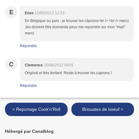
E
Enzo
15/06/2012 12:53
En Belgique ou puis - je trouver les câprons<br /> <br /> merci
,tes doivent être bonnestu peux me repondre sur mon "mail"
merci
Répondre
C
Clemence
10/06/2012 09:01
Original et très tentant. Reste à trouver les caprons !
Répondre
< Reportage Cook'n'Roll
Briouates de boeuf >
Hébergé par Canalblog