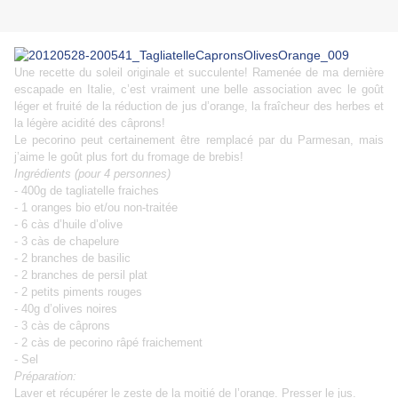
Une recette du soleil originale et succulente! Ramenée de ma dernière
escapade en Italie, c’est vraiment une belle association avec le goût
léger et fruité de la réduction de jus d’orange, la fraîcheur des herbes et
la légère acidité des câprons!
Le pecorino peut certainement être remplacé par du Parmesan, mais
j’aime le goût plus fort du fromage de brebis!
Ingrédients (pour 4 personnes)
- 400g de tagliatelle fraiches
- 1 oranges bio et/ou non-traitée
- 6 càs d’huile d’olive
- 3 càs de chapelure
- 2 branches de basilic
- 2 branches de persil plat
- 2 petits piments rouges
- 40g d’olives noires
- 3 càs de câprons
- 2 càs de pecorino râpé fraichement
- Sel
Préparation:
Laver et récupérer le zeste de la moitié de l’orange. Presser le jus.