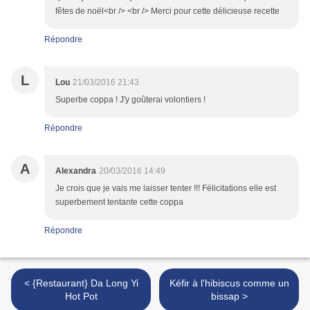
fêtes de noël<br /> <br /> Merci pour cette délicieuse recette
Répondre
L
Lou
21/03/2016 21:43
Superbe coppa ! J'y goûterai volontiers !
Répondre
A
Alexandra
20/03/2016 14:49
Je crois que je vais me laisser tenter !!! Félicitations elle est
superbement tentante cette coppa
Répondre
< {Restaurant} Da Long Yi
Kéfir à l'hibiscus comme un
Hot Pot
bissap >