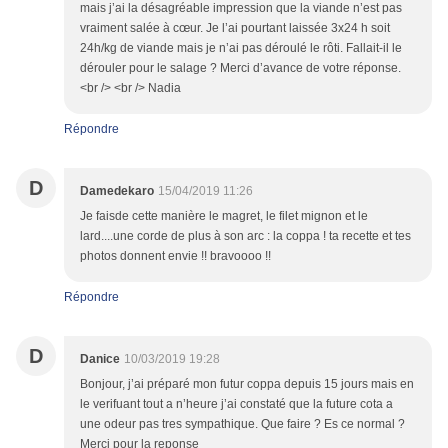
mais j’ai la désagréable impression que la viande n’est pas
vraiment salée à cœur. Je l’ai pourtant laissée 3x24 h soit
24h/kg de viande mais je n’ai pas déroulé le rôti. Fallait-il le
dérouler pour le salage ? Merci d’avance de votre réponse.
<br /> <br /> Nadia
Répondre
D
Damedekaro
15/04/2019 11:26
Je faisde cette manière le magret, le filet mignon et le
lard....une corde de plus à son arc : la coppa ! ta recette et tes
photos donnent envie !! bravoooo !!
Répondre
D
Danice
10/03/2019 19:28
Bonjour, j’ai préparé mon futur coppa depuis 15 jours mais en
le verifuant tout a n’heure j’ai constaté que la future cota a
une odeur pas tres sympathique. Que faire ? Es ce normal ?
Merci pour la reponse