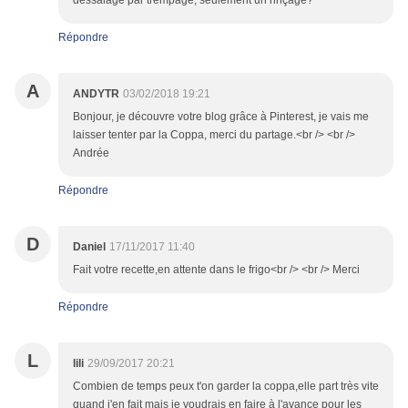
Répondre
A
ANDYTR
03/02/2018 19:21
Bonjour, je découvre votre blog grâce à Pinterest, je vais me
laisser tenter par la Coppa, merci du partage.<br /> <br />
Andrée
Répondre
D
Daniel
17/11/2017 11:40
Fait votre recette,en attente dans le frigo<br /> <br /> Merci
Répondre
L
lili
29/09/2017 20:21
Combien de temps peux t'on garder la coppa,elle part très vite
quand j'en fait mais je voudrais en faire à l'avance pour les