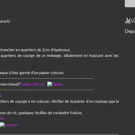
V
arachi
Depu
), trancher en quartiers de 2cm d’épaisseur.
s quartiers de courge de ce mélange, idéalement en massant avec les
que à four garnie d’un papier cuisson.
--------------------------------------------------------------
mon travail?
Laisse -moi un
--------------------------------------------------------------
iers de courge à mi-cuisson. Vérifier de la pointe d’un couteau que la
ec du riz, quelques feuilles de coriandre fraiche.