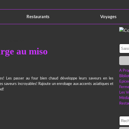
Restaurants
Voyages
12 janvier 2022
rge au miso
A Pro
Bibli
es! Les passer au four bien chaud développe leurs saveurs en les
Epice
es saveurs incroyables! Rajoute un enrobage aux accents asiatiques et
Ferme
nd!
Les V
Médi
Resta