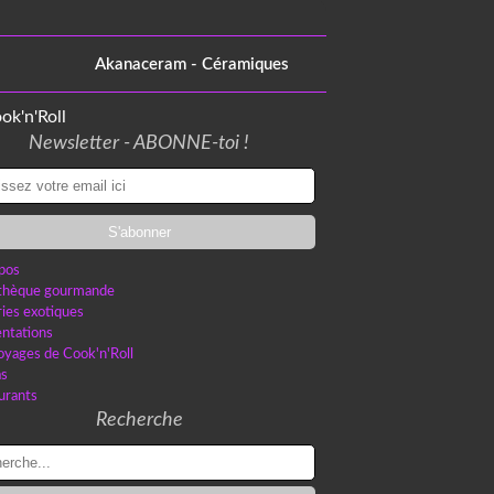
Akanaceram - Céramiques
Newsletter - ABONNE-toi !
pos
othèque gourmande
ries exotiques
ntations
oyages de Cook'n'Roll
as
urants
Recherche