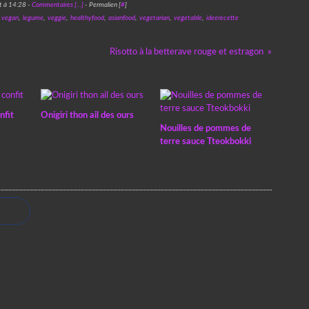
t à 14:28 -
Commentaires [
…
]
- Permalien [
#
]
,
vegan
,
legume
,
veggie
,
healthyfood
,
asianfood
,
vegetarian
,
vegetable
,
ideerecette
Risotto à la betterave rouge et estragon
nfit
Onigiri thon ail des ours
Nouilles de pommes de
terre sauce Tteokbokki