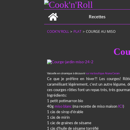
Home
Recettes
COOK'N'ROLL
>
PLAT
>
COURGE AU MISO
Cou
Vaisselle en céramique à découvrir
sur ma boutique Akana Ceram
Ce que je préfère en hiver?! Les courges! Rôti
caramélisant légèrement, c’est un autre légume, d
ces courges rôties font un repas très, très gourma
Ingrédients:
1 petit potimarron bio
40g
miso blanc
(ma recette de miso maison
ICI
)
1 càs de sirop d’érable
1 càs de mirin
1 càc de graines de sésame
1 càs d’huile de sésame torréfié