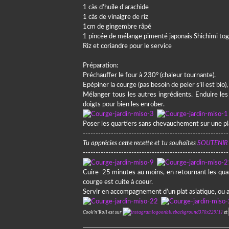
1 càs d’huile d’arachide
1 càs de vinaigre de riz
1cm de gingembre râpé
1 pincée de mélange pimenté japonais Shichimi tog
Riz et coriandre pour le service
Préparation:
Préchauffer le four à 230° (chaleur tournante).
Epépiner la courge (pas besoin de peler s’il est bio
Mélanger tous les autres ingrédients. Enduire le
doigts pour bien les enrober.
Poser les quartiers sans chevauchement sur une pla
---------------------------------------------------------
Tu apprécies cette recette et tu souhaites
SOUTENIR
---------------------------------------------------------
Cuire 25 minutes au moins, en retournant les quart
courge est cuite à coeur.
Servir en accompagnement d’un plat asiatique, ou av
Cook’n’Roll est sur
et