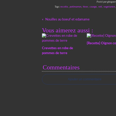
Posté par gbogaer
Tags:
recette
,
potimarron
,
hiver
,
courge
,
roti
,
vegetarien
Nouilles au boeuf et edamame
Vous aimerez aussi :
{Recette} Oignon co
Crevettes en robe de
pommes de terre
Commentaires
Ajouter un commentaire