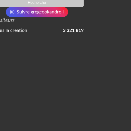
Suivre gregcookandroll
isiteurs
is la création
3 321 819