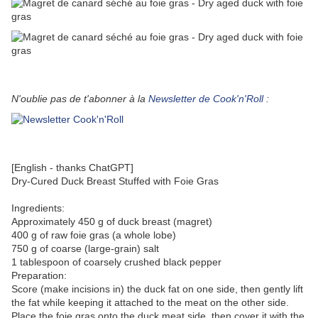
N'oublie pas de t'abonner à la
Newsletter de Cook'n'Roll
:
[English - thanks ChatGPT]
Dry-Cured Duck Breast Stuffed with Foie Gras
Ingredients:
Approximately 450 g of duck breast (magret)
400 g of raw foie gras (a whole lobe)
750 g of coarse (large-grain) salt
1 tablespoon of coarsely crushed black pepper
Preparation:
Score (make incisions in) the duck fat on one side, then gently lift
the fat while keeping it attached to the meat on the other side.
Place the foie gras onto the duck meat side, then cover it with the