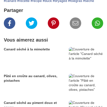
#canard
#recette
#recipe
#duck
#dryaged
#foiegras
#seche
Partager
Vous aimerez aussi
Canard séché à la mimolette
Pâté en croûte au canard, olives,
pistaches
Canard séché au piment doux et