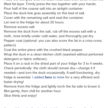
lifted fat layer. Firmly press the two together with your hands.
Pour half of the coarse salt into an airtight container.
Place the duck-foie gras assembly on this bed of salt.
Cover with the remaining salt and seal the container.
Let rest in the fridge for about 20 hours.
Remove excess salt
Remove the duck from the salt, rub off the excess salt with a
cloth, rinse briefly under cold water, and thoroughly pat dry.
Pepper coat (optional: you can also score the fat in a criss-cross
pattern)
Coat the entire piece with the crushed black pepper.
Wrap the duck in a clean kitchen cloth (washed without perfumed
detergent or fabric softener).
Place it on a rack in the driest part of your fridge for 3 to 4 weeks.
Check periodically: the cloth should remain dry—change it if
needed—and turn the duck occasionally. A well-functioning, dry
fridge is essential.
I added
fans
to mine
for a very efficient and
faster drying!
Remove from the fridge and lightly torch the fat side to brown it.
Blot gently, then chill for another hour.
Slice thinly and enjoy!