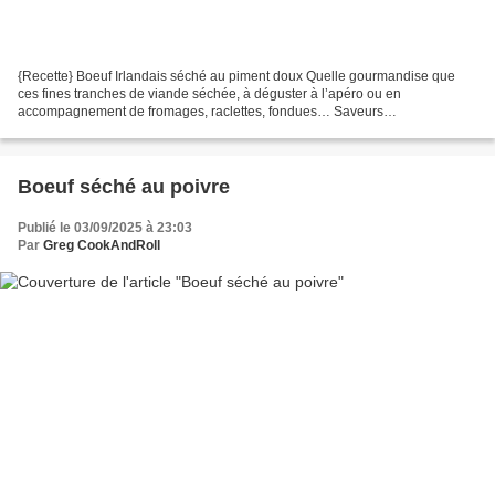
{Recette} Boeuf Irlandais séché au piment doux Quelle gourmandise que
ces fines tranches de viande séchée, à déguster à l’apéro ou en
accompagnement de fromages, raclettes, fondues… Saveurs
incroyablement concentrées de ce faux-filet de boeuf irlandais,...
Boeuf séché au poivre
Publié le 03/09/2025 à 23:03
Par
Greg CookAndRoll