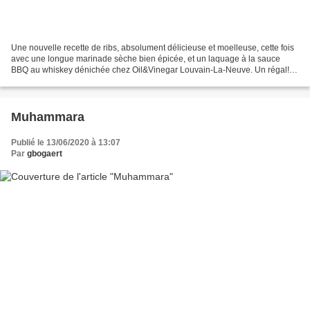
Une nouvelle recette de ribs, absolument délicieuse et moelleuse, cette fois
avec une longue marinade sèche bien épicée, et un laquage à la sauce
BBQ au whiskey dénichée chez Oil&Vinegar Louvain-La-Neuve. Un régal!
Ingrédients (pour 6 personnes): 2,5kg...
Muhammara
Publié le 13/06/2020 à 13:07
Par
gbogaert