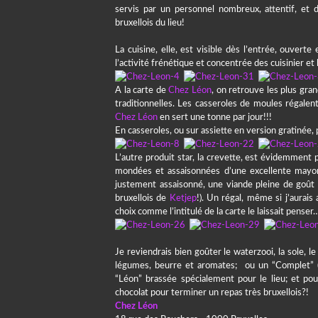
servis par un personnel nombreux, attentif, et d
bruxellois du lieu!
La cuisine, elle, est visible dès l’entrée, ouvert
l’activité frénétique et concentrée des cuisinier et
A la carte de
Chez Léon
, on retrouve les plus gran
traditionnelles. Les casseroles de moules régalen
Chez Léon
en sert une tonne par jour!!!
En casseroles, ou sur assiette en version gratinée,
L’autre produit star, la crevette, est évidemmen
mondées et assaisonnées d’une excellente mayonn
justement assaisonné, une viande pleine de goût e
bruxellois de
Ketjep
!). Un régal, même si j’aurais
choix comme l’intitulé de la carte le laissait penser
Je reviendrais bien goûter le waterzooi, la sole, l
légumes, beurre et aromates; ou un “Complet” (mo
“Léon” brassée spécialement pour le lieu; et 
chocolat pour terminer un repas très bruxellois?!
Chez Léon