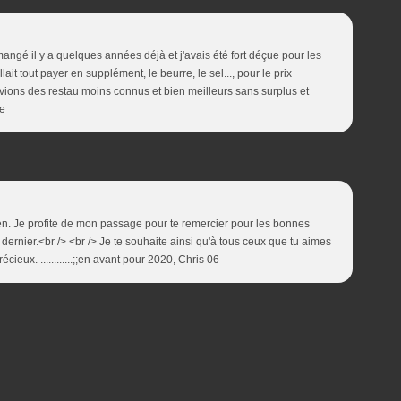
angé il y a quelques années déjà et j'avais été fort déçue pour les
allait tout payer en supplément, le beurre, le sel..., pour le prix
vions des restau moins connus et bien meilleurs sans surplus et
ée
ien. Je profite de mon passage pour te remercier pour les bonnes
n dernier.<br /> <br /> Je te souhaite ainsi qu'à tous ceux que tu aimes
récieux. ............;;en avant pour 2020, Chris 06