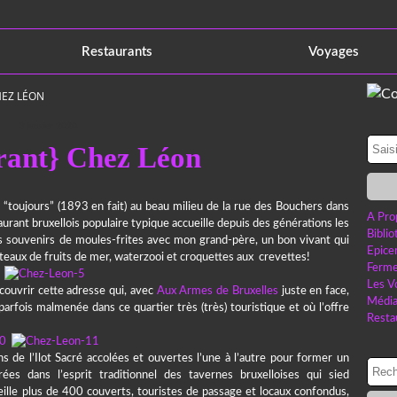
Restaurants
Voyages
HEZ LÉON
3 janvier 2020
rant} Chez Léon
is “toujours” (1893 en fait) au beau milieu de la rue des Bouchers dans
A Pro
staurant bruxellois populaire typique accueille depuis des générations les
Bibli
des souvenirs de moules-frites avec mon grand-père, un bon vivant qui
Epice
teaux de fruits de mer, waterzooi et croquettes aux crevettes!
Ferme
Les V
écouvrir cette adresse qui, avec
Aux Armes de Bruxelles
juste en face,
Médi
 parfois malmenée dans ce quartier très (très) touristique et où l’offre
Resta
 de l’Ilot Sacré accolées et ouvertes l’une à l’autre pour former un
es dans l’esprit traditionnel des tavernes bruxelloises qui sied
eille plus de 400 couverts, touristes de passage et locaux confondus,