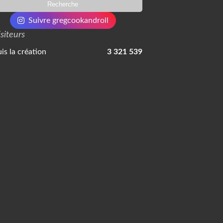
Suivre gregcookandroll
isiteurs
is la création
3 321 539