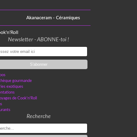
Akanaceram - Céramiques
Newsletter - ABONNE-toi !
pos
othèque gourmande
ries exotiques
ntations
oyages de Cook'n'Roll
as
urants
Recherche