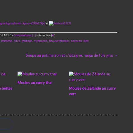
et
t à 18:28 -
Commentaires [
…
]
- Permalien [
#
]
,
brasserie
,
frites
,
tradition
,
mybrussels
,
bruxellesmabelle
,
chezleon
,
leon
Soupe au potimarron et châtaigne, neige de foie gras
Moules au curry thaï
 bettes
Moules de Zélande au curry
vert