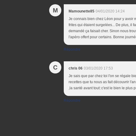
M
Mamounette85
04/01/2020 14:24
Je connais bien chez Léon pour y avoir m
frites qui étaient surgelées... De plus, il f
demandé ça faisait cher. Sinon nous trou
l'apéro offert pour certains. Bonne journ
Répondre
C
chris 06
03/01/2020 17:53
Je sais que par chez toi l'on se régale b
recettes que tu nous as fait découvrir l'a
,la santé avant tout::c'est le bien le plus p
Répondre