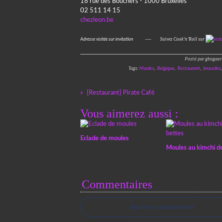
18 rue des Bouchers - 1000 Bruxelles
02 511 14 15
chezleon.be
Suivez Cook’n’Roll sur
Adresse visitée sur invitation ----
Posté par gbogaer
Tags:
Moules
,
Belgique
,
Restaurant
,
bruxelles
{Restaurant} Pirate Café
Vous aimerez aussi :
Eclade de moules
Moules au kimchi de
Commentaires
Ajouter un commentaire