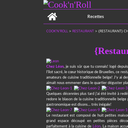
Home
Recettes
COOK'N'ROLL
>
RESTAURANT
>
{RESTAURANT} C
{Restau
Chez Léon
, je suis sûr que tu connais! logé depu
l’îlot sacré, le cœur historique de Bruxelles, ce re
amateurs de cuisine traditionnelle belge! J’y ai 
aimait nous emmener dans le quartier déguster pla
Quelques décennies plus tard j’ai été invité à red
redore le blason de la cuisine traditionnelle belge
gastronomique est disons… très inégale!
Le restaurant est composé de huit petites maisons
grand espace découpé en petites pièces décoré
parfaitement à la cuisine de
Léon
. La maison accu