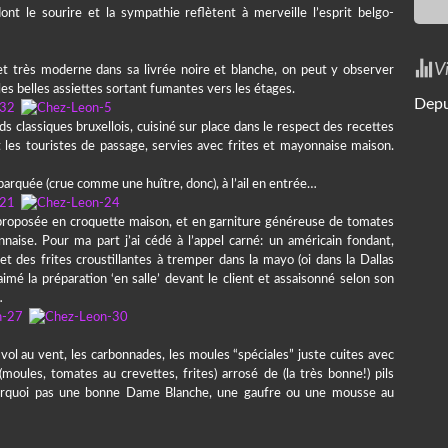
ont le sourire et la sympathie reflètent à merveille l’esprit belgo-
V
e et très moderne dans sa livrée noire et blanche, on peut y observer
 les belles assiettes sortant fumantes vers les étages.
Depu
ds classiques bruxellois, cuisiné sur place dans le respect des recettes
t les touristes de passage, servies avec frites et mayonnaise maison.
 parquée (crue comme une huître, donc), à l’ail en entrée…
t proposée en croquette maison, et en garniture généreuse de tomates
aise. Pour ma part j’ai cédé à l’appel carné: un américain fondant,
t des frites croustillantes à tremper dans la mayo (oi dans la Dallas
 aimé la préparation ‘en salle’ devant le client et assaisonné selon son
…
e vol au vent, les carbonnades, les moules “spéciales” juste cuites avec
ules, tomates au crevettes, frites) arrosé de (la très bonne!) pils
pourquoi pas une bonne Dame Blanche, une gaufre ou une mousse au