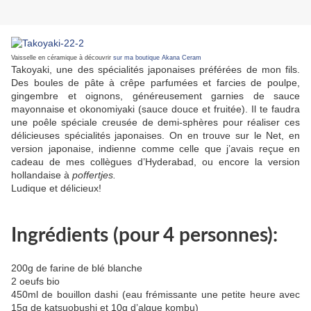
Vaisselle en céramique à découvrir
sur ma boutique Akana Ceram
Takoyaki, une des spécialités japonaises préférées de mon fils.
Des boules de pâte à crêpe parfumées et farcies de poulpe,
gingembre et oignons, généreusement garnies de sauce
mayonnaise et okonomiyaki (sauce douce et fruitée). Il te faudra
une poêle spéciale creusée de demi-sphères pour réaliser ces
délicieuses spécialités japonaises. On en trouve sur le Net, en
version japonaise, indienne comme celle que j’avais reçue en
cadeau de mes collègues d’Hyderabad, ou encore la version
hollandaise à
poffertjes.
Ludique et délicieux!
Ingrédients (pour 4 personnes):
200g de farine de blé blanche
2 oeufs bio
450ml de bouillon dashi (eau frémissante une petite heure avec
15g de katsuobushi et 10g d’algue kombu)