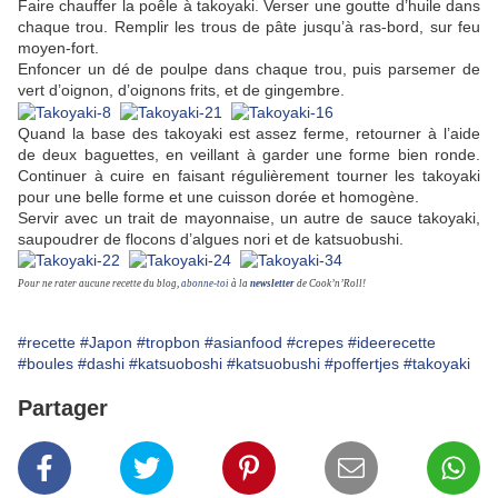
Faire chauffer la poêle à takoyaki. Verser une goutte d’huile dans
chaque trou. Remplir les trous de pâte jusqu’à ras-bord, sur feu
moyen-fort.
Enfoncer un dé de poulpe dans chaque trou, puis parsemer de
vert d’oignon, d’oignons frits, et de gingembre.
Quand la base des takoyaki est assez ferme, retourner à l’aide
de deux baguettes, en veillant à garder une forme bien ronde.
Continuer à cuire en faisant régulièrement tourner les takoyaki
pour une belle forme et une cuisson dorée et homogène.
Servir avec un trait de mayonnaise, un autre de sauce takoyaki,
saupoudrer de flocons d’algues nori et de katsuobushi.
Pour ne rater aucune recette du blog,
abonne-toi
à la
newsletter
de Cook’n’Roll!
#recette
#Japon
#tropbon
#asianfood
#crepes
#ideerecette
#boules
#dashi
#katsuoboshi
#katsuobushi
#poffertjes
#takoyaki
Partager