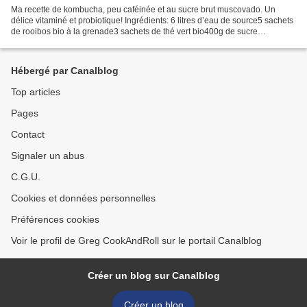
Ma recette de kombucha, peu caféinée et au sucre brut muscovado. Un
délice vitaminé et probiotique! Ingrédients: 6 litres d’eau de source5 sachets
de rooibos bio à la grenade3 sachets de thé vert bio400g de sucre
muscovado (ou sucre blanc)150ml de cidre...
Hébergé par Canalblog
Top articles
Pages
Contact
Signaler un abus
C.G.U.
Cookies et données personnelles
Préférences cookies
Voir le profil de Greg CookAndRoll sur le portail Canalblog
Créer un blog sur Canalblog
Créer un blog