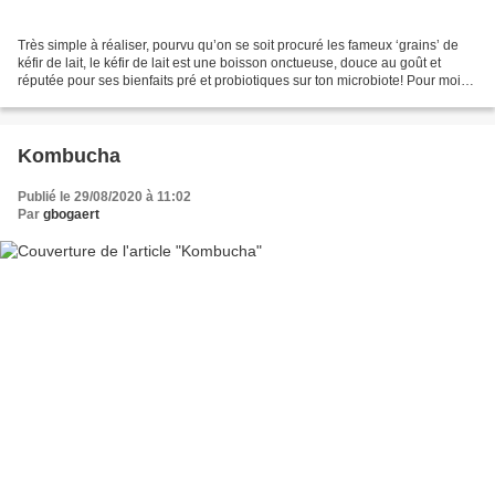
Très simple à réaliser, pourvu qu’on se soit procuré les fameux ‘grains’ de
kéfir de lait, le kéfir de lait est une boisson onctueuse, douce au goût et
réputée pour ses bienfaits pré et probiotiques sur ton microbiote! Pour moi
c’est surtout un concentré...
Kombucha
Publié le 29/08/2020 à 11:02
Par
gbogaert