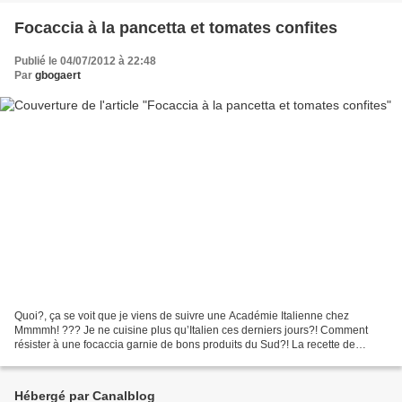
Focaccia à la pancetta et tomates confites
Publié le 04/07/2012 à 22:48
Par
gbogaert
Quoi?, ça se voit que je viens de suivre une Académie Italienne chez
Mmmmh! ??? Je ne cuisine plus qu’Italien ces derniers jours?! Comment
résister à une focaccia garnie de bons produits du Sud?! La recette de
Sergio est parfaite, la pâte goûteuse et...
Hébergé par Canalblog