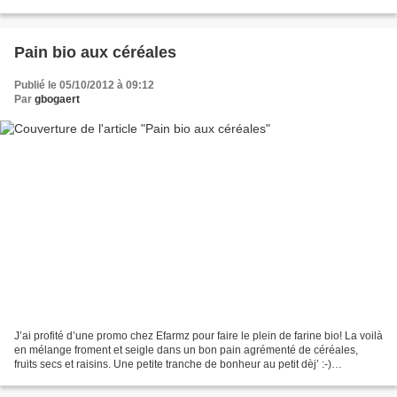
gingembre et un sucre non-raffiné...
Pain bio aux céréales
Publié le 05/10/2012 à 09:12
Par
gbogaert
J’ai profité d’une promo chez Efarmz pour faire le plein de farine bio! La voilà
en mélange froment et seigle dans un bon pain agrémenté de céréales,
fruits secs et raisins. Une petite tranche de bonheur au petit dèj’ :-)
Ingrédients (pour un pain): -...