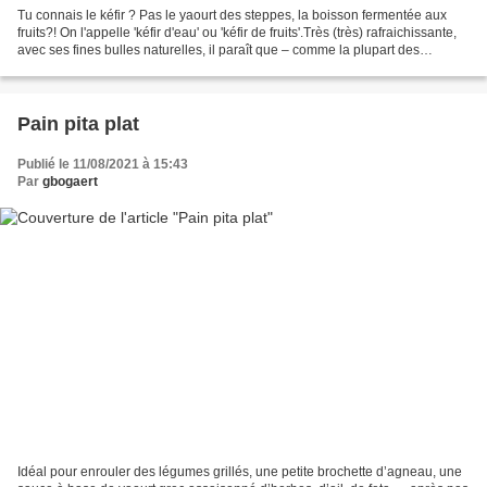
Tu connais le kéfir ? Pas le yaourt des steppes, la boisson fermentée aux
fruits?! On l'appelle 'kéfir d'eau' ou 'kéfir de fruits'.Très (très) rafraichissante,
avec ses fines bulles naturelles, il paraît que – comme la plupart des
aliments fermentés –...
Pain pita plat
Publié le 11/08/2021 à 15:43
Par
gbogaert
Idéal pour enrouler des légumes grillés, une petite brochette d’agneau, une