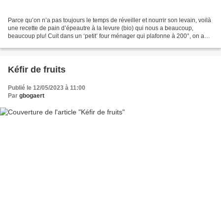
Parce qu’on n’a pas toujours le temps de réveiller et nourrir son levain, voilà
une recette de pain d’épeautre à la levure (bio) qui nous a beaucoup,
beaucoup plu! Cuit dans un ‘petit’ four ménager qui plafonne à 200°, on a
été bluffés par le résultat...
Kéfir de fruits
Publié le 12/05/2023 à 11:00
Par
gbogaert