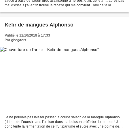
sauce à base de yaourt grec assaisonné d’herbes, d’ail, de feta…. après pas
mal d’essais j’ai enfin trouvé la recette qui me convient. Ravi de te la
partager tu vas te régaler...
Kefir de mangues Alphonso
Publié le 12/10/2018 à 17:33
Par
gbogaert
Je ne pouvais pas laisser passer la courte saison de la mangue Alphonso
(d’Inde de l’ouest) sans l’utiliser dans ma boisson préférée du moment! J’ai
donc tenté la fermentation de ce fruit parfumé et sucré avec une pointe de