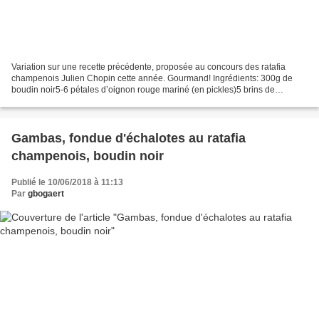
Variation sur une recette précédente, proposée au concours des ratafia
champenois Julien Chopin cette année. Gourmand! Ingrédients: 300g de
boudin noir5-6 pétales d’oignon rouge mariné (en pickles)5 brins de
ciboulette20 feuilles de pâte à wonton ou gyozas2cl...
Gambas, fondue d'échalotes au ratafia
champenois, boudin noir
Publié le 10/06/2018 à 11:13
Par
gbogaert